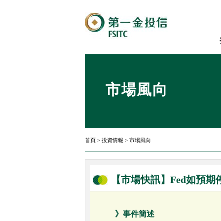
市場風向
首頁
>
投資情報
>
市場風向
【市場快訊】Fed如預
》事件簡述