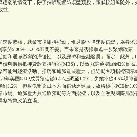
濟趨弱的情況下，除了持續配置防禦型類股，降低投組風險外，
收益。
和速度擴張，就業市場維持強勁，惟通膨下降速度仍緩，為尋求
利率於5.00%~5.25%區間不變。而未來是否採取進一步緊縮政
動和通膨影響的滯後性，以及經濟和金融發展」而定。此外，Fe
債與機構抵押貸款支持證券(MBS)，以致力讓通膨回到2%目標
緊可能對經濟活動、招聘和通膨造成壓力，但近期各項指標顯示
23年美國GDP成長預估從0.4%上調至1.0%，失業率從4.5%調
調降到3.2%，但壓低租金成本方面仍缺乏進展，故將核心PCE從3.6%
業市場、通膨壓力與通膨預期等方面指標，以及金融與國際局勢
調整貨幣政策立場。