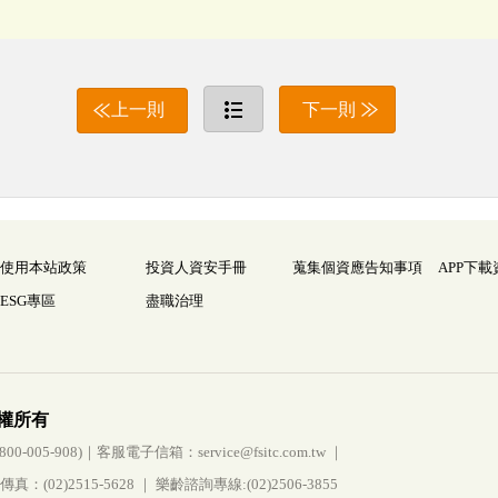
上一則
下一則
使用本站政策
投資人資安手冊
蒐集個資應告知事項
APP下載
ESG專區
盡職治理
權所有
005-908)｜客服電子信箱：service@fsitc.com.tw ｜
(02)2515-5628 ｜ 樂齡諮詢專線:(02)2506-3855