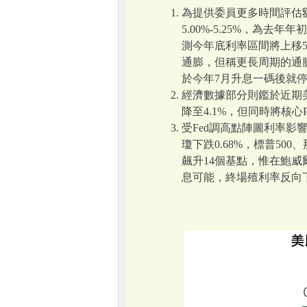
為提供委員更多時間評估
5.00%-5.25%，
測今年底利率區間將上移50
通膨，但稱更長周期的通膨
於今年7月升息一碼後就
經濟數據部分則鑑於近期美
降至4.1%，但同時將核心
受Fed調高點陣圖利率影
瓊下跌0.68%，標普50
飆升14個基點，惟在鮑威爾
息可能，終場殖利率反向下滑2.