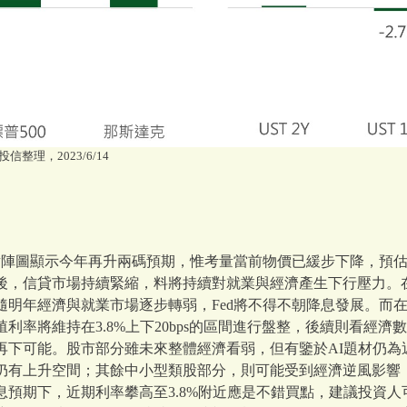
信整理，2023/6/14
新點陣圖顯示今年再升兩碼預期，惟考量當前物價已緩步下降，預
後，信貸市場持續緊縮，料將持續對就業與經濟產生下行壓力。
隨明年經濟與就業市場逐步轉弱，Fed將不得不朝降息發展。而
殖利率將維持在3.8%上下20bps的區間進行盤整，後續則看經
再下可能。股市部分雖未來整體經濟看弱，但有鑒於AI題材仍為
仍有上升空間；其餘中小型類股部分，則可能受到經濟逆風影響
息預期下，近期利率攀高至3.8%附近應是不錯買點，建議投資