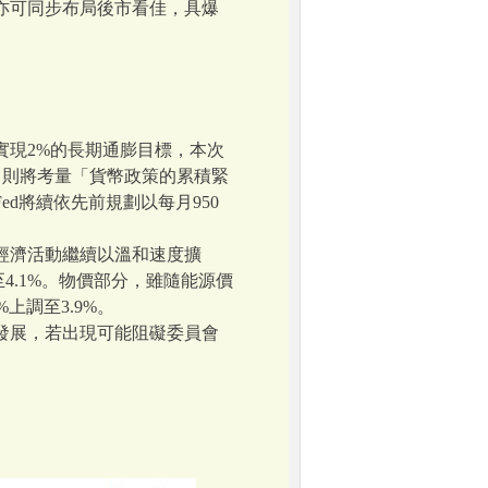
亦可同步布局後市看佳，具爆
實現2%的長期通膨目標，本次
策，則將考量「貨幣政策的累積緊
d將續依先前規劃以每月950
。
經濟活動繼續以溫和速度擴
降至4.1%。物價部分，雖隨能源價
上調至3.9%。
發展，若出現可能阻礙委員會