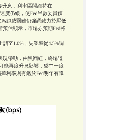
停升息，利率區間維持在
滑速度仍緩，使Fed半數委員預
ed主席鮑威爾雖仍強調致力於壓低
新預估顯示，市場亦預期Fed將
至1.0%，失業率從4.5%調
股表現帶動，由黑翻紅，終場道
Fed可能再度升息影響，盤中一度
公債殖利率則有鑑於Fed明年有降
。