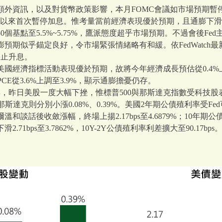
額外資訊，以及對貨幣政策影響，本月FOMC會議如市場預期暫
為去年年初以來首次暫停加息。惟考量當前經濟表現優於預期，且通膨下
個基點至5.5%~5.75%，鷹派態度超乎市場預期。不過會後F
預期似乎錨定良好，令市場緊張情緒略有和緩。依FedWatch最
停止升息。
國經濟指標活動表現優於預期，故將今年經濟成長預估從0.4%上調
PCE從3.6%上調至3.9%，顯示通膨擔憂仍存。
響，昨日美股一度大幅下挫，惟標普500與那斯達克指數受科技
0、那斯達克則分別小漲0.08%、0.39%。美國2年期公債殖利率受
溫和談話後收斂漲幅，終場上揚2.17bps至4.6879%；10年期
71bps至3.7862%，10Y-2Y公債殖利率利差擴大至90.17bps