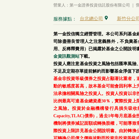
營業人：第一金證券投資信託股份有限公司 ｜ 營利
台北總公司
新竹分公
服務據點：
第一金投信獨立經營管理。本公司系列基金
司除盡善良管理人之注意義務外，不負責基
用、反稀釋費用）已揭露於基金之公開說明
金資訊觀測站
下載。
投資人應注意基金投資之風險包括匯率風險
不足及定期存單提前解約而影響基金淨值下
基金非投資等級債券之投資占顯著比重者，
動的敏感度甚高，故本基金可能會因利率上
法承擔相關風險之投資人。投資人投資以非投資
比例最高可達基金總資產30％，實際投資
之風險。投資於金融機構發行具損失吸收能力債券(含應急可
Capacity,TLAC)債券)，過去1年
機制將債券減記面額或轉換股權，可能導致
際投資上限詳見基金公開說明書。由於轉換
可轉換公司債之價格波動而投資非投資等級