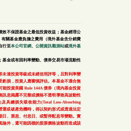
績效不保證基金之最低投資收益；基金經理公
。有關基金應負擔之費用（境外基金含分銷費
自行至
本公司官網
、
公開資訊觀測站
或
境外基
；基金或有因利率變動、債券交易市場流動性
等未達投資等級或未經信用評等，且對利率變
受虧損，投資人應審慎評估。本基金不適合無
美國 Rule 144A 債券（境內基金投資
務訊息揭露不完整或價格不透明導致高波動性
總損失吸收能力(Total Loss-Absorbing
、重大營運或破產危機時，得以契約形式或透過法定
期日、票息、付息日、或暫停配息等變動。實
風險外，還可能因標的股票價格波動而造成該