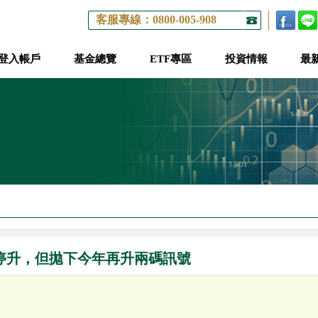
客服專線：0800-005-908
登入帳戶
基金總覽
ETF專區
投資情報
最
期停升，但拋下今年再升兩碼訊號