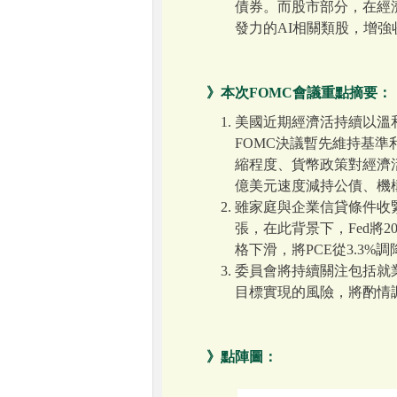
債券。而股市部分，在經
發力的AI相關類股，增強
》本次FOMC會議重點摘要：
美國近期經濟活持續以溫
FOMC決議暫先維持基準
縮程度、貨幣政策對經濟活
億美元速度減持公債、機構
雖家庭與企業信貸條件收
張，在此背景下，Fed將20
格下滑，將PCE從3.3%
委員會將持續關注包括就
目標實現的風險，將酌情
》點陣圖：