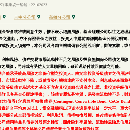
事業統一編號：22102023
司
台中分公司
高雄分公司
經金管會核准或同意生效，惟不表示絕無風險。基金經理公司以往之經理
金之盈虧，亦不保證最低之收益，投資人申購前應詳閱基金公開說明書
書或投資人須知中，本公司及各銷售機構備有公開說明書，歡迎索取，或
、利率風險、債券交易市場流動性不足之風險及投資無擔保公司債之風險
跌之風險，同時或有受益人大量贖回時，致延遲給付贖回價款之可能。
適合能承受較高風險之非保守型之投資人。由於非投資等級債券之信用評
升、市場流動性下降，或債券發行機構違約不支付本金、利息或破產而蒙
等級債券為訴求之基金不宜占其投資組合過高之比重。非投資等級債可能投資
上限詳見各基金公開說明書），該債券屬私募性質，易發生流動性不足，財
轉換債券(Contingent Convertible Bond, CoCo Bond)及具
每月底基金投資組合平均30％以上，當金融機構出現資本適足率低於一定水平
客戶部分或全部債權減記、利息取消、債權轉換股權、修改債券條件如到
公司債同時兼具債券與股票之性質，因此除利率風險、流動性風險及信用
或未經信用評等之轉換公司債所承受之信用風險相對較高。