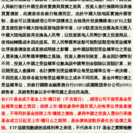
人與銀行進行外匯交易有賣價與買價之差異，投資人進行換匯時須承擔
買賣價差，此價差依各銀行報價而定。由於中國大陸地區實施外匯管
制，基金可以透過經理公司申請獲准之合格境外投資機構者(QFII)之額
度直接投資中國大陸地區當地證券市場，QFII額度須先兌匯為美元匯入
中國大陸地區後再兌換為人民幣，以投資當地人民幣計價之投資商品，
使得結轉匯成本因此提高。而人民幣匯率波動可能對該類型每受益權單
位淨資產價值造成直接或間接之影響，故申購該類型受益權單位之受益
人需承擔人民幣匯率變動之風險。投資人應特別留意，基金因計價幣別
不同，投資人申購之受益權單位數為該申購幣別金額除以面額計算，於
召開受益人會議時，各計價幣別受益權單位每受益權單位有一表決權，
不因投資人取得各級別每受益權單位之成本不同而異。基金外幣計價之
受益權單位，於銀行國際金融業務分行(OBU)或國際證券分公司(OSU)
銷售者，其銷售對象以非中華民國之居住民為限。
各ETF基金或子基金上市/櫃日前（不含當日），經理公司不接受基金受
益權單位數之買回；掛牌上市/櫃前參與申購所買入的每單位淨資產價
值，不等同於基金掛牌上市/櫃後之價格，參與申購之投資人需自行承擔
基金成立日起至上市/櫃日止之期間，基金價格波動所產生折/溢價之風
險。
ETF追蹤指數績效或殖利率之表現，不代表本 ETF 基金之實際報酬