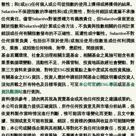
整性；和(或)(c)任何個人或公司從指數的使用上獲得或將獲得的結果。
Solactive不保證指數的準確性和(或)完整性，對任何錯誤或遺漏不承擔
任何責任。儘管Solactive對被授權方有義務責任，但Solactive保留更改
關於指數和Solactive的計算或公佈方法，不負責與指數相關的任何計算
錯誤或任何有關指數發布的不正確性、延遲性或中斷性。Solactive不對
任何損害負責，包括但不限於使用(或無法使用)指數造成任何利潤損
失、業務，或招致任何特殊、附帶、懲罰性、間接損害。
基金若屬環境、社會及治理相關主題基金，相關基金之風險可能含有產
業景氣循環變動、流動性不足、外匯管制、投資地區政經社會變動、對
第三方資料來源依賴、對特定ESG投資重點之集中度或其他投資風險。
有關基金之ESG資訊，投資人應於申購前詳閱基金公開說明書或投資人
須知所載之所有特色及目標等資訊，可至
本公司官網ESG專區
或至
基金
資訊觀測站
進行查詢。
資料僅供參考，請勿將其視為買賣基金或其他任何投資之建議或要約。
本公司自當盡力提供正確資訊，所作任何投資意見與市場分析結果，係
依資料製作當時情況進行判斷，惟可能因市場變化而更動，且文中數
據、預測或意見可能有脫漏、錯誤，投資標的價格與收益亦可能隨時變
動，本公司或關係企業與其相關人等對此不負任何法律責任，投資人應
自行判斷投資標的、投資風險，不應將本資料引為投資之唯一依據，若