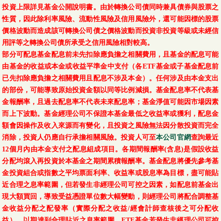
投資上限詳見基金公開說明書。由於轉換公司債同時兼具債券與股票之
性質，因此除利率風險、流動性風險及信用風險外，還可能因標的股票
價格波動而造成該可轉換公司債之價格波動而投資非投資等級或未經信
用評等之轉換公司債所承受之信用風險相對較高。
部分可配息基金配息前未先扣除應負擔之相關費用，且基金的配息可能
由基金的收益或本金或收益平準金中支付（各ETF基金或子基金配息前
已先扣除應負擔之相關費用且配息不涉及本金）。任何涉及由本金支出
的部份，可能導致原始投資金額以同等比例減損。基金配息率不代表基
金報酬率，且過去配息率不代表未來配息率；基金淨值可能因市場因素
而上下波動。基金經理公司不保證本基金最低之收益率或獲利，配息金
額會因操作及收入來源而有變化，且投資之風險無法因分散投資而完全
消除，投資人仍應自行承擔相關風險。投資人可至
本公司官網
查詢最近
12個月內由本金支付之配息組成項目。各期間報酬率(含息)是假設收益
分配均滾入再投資於本基金之期間累積報酬率。基金配息將優先參考基
金投資組合或指數之平均票面利率、收益率或股息率為目標，盡可能貼
近合理之息率範圍，但若發生非經理公司可控之因素，如配息前基金出
現大額買回，導致受益憑證單位數大幅變動，則經理公司將配合調整基
金收益分配之配發率（實際分配之收益/經會計師查核後之可分配收
益），以期達到合理貼近之息率範圍。ETF基金若發生非經理公司可控