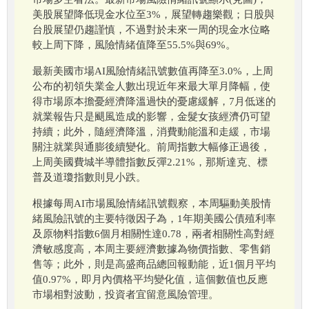
美股展望降低現金水位至3%，展望轉趨樂觀；日股與
台股展望仍趨謹慎，不過對於未來一周的現金水位略
較上周下降，風險情緒值降至55.5%與69%。
最新美國市場AI風險情緒訊號數值再降至3.0%，上周
公布的初領失業金人數出現近年來最大單月降幅，使
得市場原本擔憂經濟降溫過快的憂慮緩解，7月低迷的
就業報告只是颶風造成的影響，金髮女孩經濟仍可望
持續；此外，隨經濟降溫，消費動能溫和走緩，市場
關注就業與通膨後續變化。前周指數大幅修正過後，
上周美國費城半導體指數反彈2.21%，那斯達克、標
普及道瓊指數則見小跌。
根據每周AI市場風險情緒訊號觀察，本周驅動美股情
緒風險訊號的主要特徵因子為，1年期美國公債殖利率
及原物料指數6個月相關性達0.78，兩者相關性高對經
濟敏感度高，本周主要經濟數據為物價指數、零售銷
售等；此外，則是高盛商品總回報動能，近1個月平均
值0.97%，即月內價格平均變化值，這個數值也反應
市場相對波動，投資者宜留意風險管理。