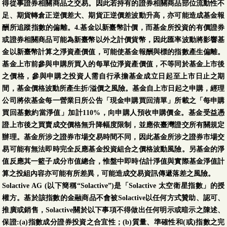
得從事證券相關商品之交易。因此若持有的證券相關商品部位流動性不
足、期貨轉倉正逆價差大、期貨正逆價差波動升高，亦可能造成基金報
酬所追蹤指數的偏離。4.基金以新臺幣計價，而基金所投資的有價證券
或證券相關商品可能為新臺幣以外之計價貨幣，因此匯率波動將影響基
金以新臺幣計算之淨資產價值，可能使基金報酬與標的指數產生偏離。
基金上市前參與申購所買入的每單位淨資產價值，不等同於基金上市後
之價格，參與申購之投資人需自行承擔基金成立日起至上市日止之期
間，基金價格波動所產生折/溢價之風險。基金自上市日起之申購，經理
公司將依基金每一營業日所公告「現金申購買回清單」所載之「每申購
買回基數約當淨值」加計110%，向申購人預收申購價金。基金受益憑
證上市後之買賣成交價格無升降幅度限制，並應依臺灣證交所有關規定
辦理。基金所涉之證券市場交易時間不同，因此基金所涉之證券市場交
易可能有無法即時完全反應基金投資組合之價格波動風險。另基金的淨
值反應其一籃子成分市值總合，惟盤中即時估計淨值與實際基金淨值計
算之投組內容亦可能有所差異，可能造成交易資訊傳遞落差之風險。
Solactive AG (以下簡稱“Solactive”)是「Solactive 太空衛星指數」的授
權方。基於該指數的金融商品不會被Solactive以任何方式贊助、認可、
推廣或銷售，Solactive關於以下事項不得做出任何明示或暗示之陳述、
保證:(a)指數成分證券投資之合宜性；(b)質量、準確性和(或)指數之完