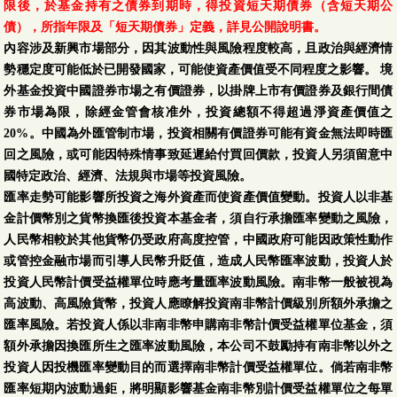
限後，於基金持有之債券到期時，得投資短天期債券（含短天期公
債），所指年限及「短天期債券」定義，詳見公開說明書。
內容涉及新興市場部分，因其波動性與風險程度較高，且政治與經濟情
勢穩定度可能低於已開發國家，可能使資產價值受不同程度之影響。 境
外基金投資中國證券市場之有價證券，以掛牌上市有價證券及銀行間債
券市場為限，除經金管會核准外，投資總額不得超過淨資產價值之
20%。中國為外匯管制市場，投資相關有價證券可能有資金無法即時匯
回之風險，或可能因特殊情事致延遲給付買回價款，投資人另須留意中
國特定政治、經濟、法規與巿場等投資風險。
匯率走勢可能影響所投資之海外資產而使資產價值變動。投資人以非基
金計價幣別之貨幣換匯後投資本基金者，須自行承擔匯率變動之風險，
人民幣相較於其他貨幣仍受政府高度控管，中國政府可能因政策性動作
或管控金融市場而引導人民幣升貶值，造成人民幣匯率波動，投資人於
投資人民幣計價受益權單位時應考量匯率波動風險。南非幣一般被視為
高波動、高風險貨幣，投資人應瞭解投資南非幣計價級別所額外承擔之
匯率風險。若投資人係以非南非幣申購南非幣計價受益權單位基金，須
額外承擔因換匯所生之匯率波動風險，本公司不鼓勵持有南非幣以外之
投資人因投機匯率變動目的而選擇南非幣計價受益權單位。倘若南非幣
匯率短期內波動過鉅，將明顯影響基金南非幣別計價受益權單位之每單