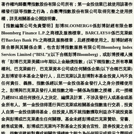
著作權均歸臺灣指數股份有限公司所有；第一金投信業已就使用該著作
權發行該等指數之行為，自臺灣指數股份有限公司取得完整之使用授
權，詳見相關基金公開說明書。
【指數編製公司免責聲明】彭博BLOOMERG®係彭博財經有限合夥
Bloomberg Finance L.P.之商標及服務標章。BARCLAYS®係巴克萊銀
行Barclays Bank Plc之商標及服務標章，且經授權使用之。彭博財經有
限合夥與其關係企業，包含彭博指數服務有限公司Bloomberg Index
Services Limited (“BISL”)(以下合稱彭博Bloomberg)，或彭博授權人擁
有「彭博巴克萊美國10年期以上金融債指數」(以下稱指數)之所有專屬
權利。巴克萊銀行、巴克萊資本公司或任何關係企業(以下合稱巴克萊)
及彭博皆非本基金之發行人，且巴克萊以及彭博對本基金投資人均不負
任何責任、義務。指數係經以第一金投信基金發行人之身分授權使用
之。彭博與巴克萊及發行人就指數之唯一關係為指數之授權，此一授權
乃經BISL或任何接任人之決定、編撰及計算，不涉及發行人或基金或基
金所有人。第一金投信得逕行與巴克萊或相關基金指數進行交易，投資
人自第一金投信購得基金，但投資人既不就指數獲取利益亦不就投資基
金與彭博或巴克萊產生任何關聯。基金未經彭博或巴克萊贊助、背書、
銷售或宣傳。彭博或巴克萊均不對基金之投資合宜性、證券投資之合宜
性、指數追蹤相對應或相關市場績效之能力為任何明示或暗示之聲明或