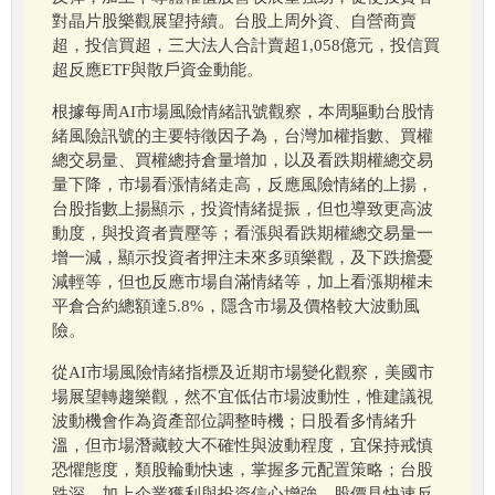
對晶片股樂觀展望持續。台股上周外資、自營商賣
超，投信買超，三大法人合計賣超1,058億元，投信買
超反應ETF與散戶資金動能。
根據每周AI市場風險情緒訊號觀察，本周驅動台股情
緒風險訊號的主要特徵因子為，台灣加權指數、買權
總交易量、買權總持倉量增加，以及看跌期權總交易
量下降，市場看漲情緒走高，反應風險情緒的上揚，
台股指數上揚顯示，投資情緒提振，但也導致更高波
動度，與投資者賣壓等；看漲與看跌期權總交易量一
增一減，顯示投資者押注未來多頭樂觀，及下跌擔憂
減輕等，但也反應市場自滿情緒等，加上看漲期權未
平倉合約總額達5.8%，隱含市場及價格較大波動風
險。
從AI市場風險情緒指標及近期市場變化觀察，美國市
場展望轉趨樂觀，然不宜低估市場波動性，惟建議視
波動機會作為資產部位調整時機；日股看多情緒升
溫，但市場潛藏較大不確性與波動程度，宜保持戒慎
恐懼態度，類股輪動快速，掌握多元配置策略；台股
跌深，加上企業獲利與投資信心增強，股價見快速反