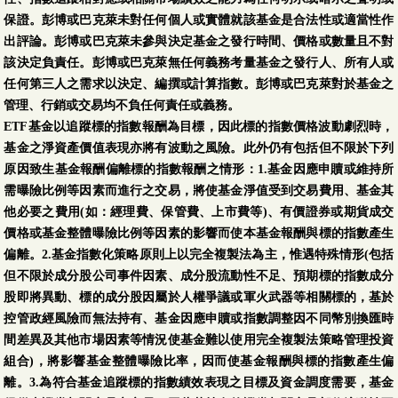
保證。彭博或巴克萊未對任何個人或實體就該基金是合法性或適當性作
出評論。彭博或巴克萊未參與決定基金之發行時間、價格或數量且不對
該決定負責任。彭博或巴克萊無任何義務考量基金之發行人、所有人或
任何第三人之需求以決定、編撰或計算指數。彭博或巴克萊對於基金之
管理、行銷或交易均不負任何責任或義務。
ETF基金以追蹤標的指數報酬為目標，因此標的指數價格波動劇烈時，
基金之淨資產價值表現亦將有波動之風險。此外仍有包括但不限於下列
原因致生基金報酬偏離標的指數報酬之情形：1.基金因應申贖或維持所
需曝險比例等因素而進行之交易，將使基金淨值受到交易費用、基金其
他必要之費用(如：經理費、保管費、上市費等)、有價證券或期貨成交
價格或基金整體曝險比例等因素的影響而使本基金報酬與標的指數產生
偏離。2.基金指數化策略原則上以完全複製法為主，惟遇特殊情形(包括
但不限於成分股公司事件因素、成分股流動性不足、預期標的指數成分
股即將異動、標的成分股因屬於人權爭議或軍火武器等相關標的，基於
控管政經風險而無法持有、基金因應申贖或指數調整因不同幣別換匯時
間差異及其他市場因素等情況使基金難以使用完全複製法策略管理投資
組合)，將影響基金整體曝險比率，因而使基金報酬與標的指數產生偏
離。3.為符合基金追蹤標的指數績效表現之目標及資金調度需要，基金