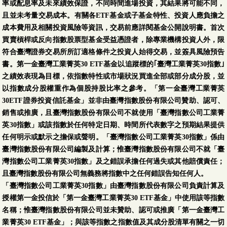
率或配息率及未來績效保證，不同時間進場投資，其結果將可能不同，
且並未考量交易成本。有關各ETF基金或子基金特性、投資人應負擔之
成本費用及相關投資風險等資訊，交易前應詳閱基金公開說明書。首次
買賣槓桿或反向指數股票型基金受益憑證者，除專業機構投資人外，限
符合臺灣證券交易所所訂適格條件之投資人始得交易，並簽具風險預告
書。第一金臺灣工業菁英30 ETF基金以追蹤標的｢臺灣工業菁英30指數｣
之績效表現為目標，依指數特性或市場狀況買進全部或部分成分股，並
以指數成分股權重作為個股持股比率之參考。「第一金臺灣工業菁英
30ETF證券投資信託基金」並非由臺灣指數股份有限公司贊助、認可、
銷售或推廣，且臺灣指數股份有限公司不就使用「臺灣指數公司工業菁
英30指數」或該指數於任何特定日期、時間所代表數字之預期結果提供
任何明示或默示之擔保或聲明。「臺灣指數公司工業菁英30指數」係由
臺灣指數股份有限公司編製及計算；惟臺灣指數股份有限公司不就「臺
灣指數公司工業菁英30指數」及之錯誤承擔任何過失或其他賠償責任；
且臺灣指數股份有限公司無義務將指數中之任何錯誤告知任何人。
「臺灣指數公司工業菁英30指數」由臺灣指數股份有限公司負責計算及
授權第一金投信於「第一金臺灣工業菁英30 ETF基金」中使用該等指數
名稱；惟臺灣指數股份有限公司並未贊助、認可或推廣「第一金臺灣工
業菁英30 ETF基金」；與該等指數之指數值及其成分股清單有關之一切