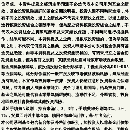
位淨值。本資料提及之經濟走勢預測不必然代表本公司系列基金之績
效，基金投資風險請詳閱基金公開說明書。投資人因不同時間進場，將
有不同之投資績效，過去之績效亦不代表未來績效之保證。以過去績效
進行模擬投資組合之報酬率時，僅為歷史資料模擬投資組合之結果，不
代表本投資組合之實際報酬率及未來績效保證，不同時間進行模擬操
作，結果可能不同。本資料提及之企業、指數或投資標的，僅為舉例說
明之用，不代表任何投資之推薦。投資人申購本公司系列基金係持有基
金受益憑證，而非本資料提及之投資資產或標的。有關未成立之基金初
期資產配置，僅為暫訂之規劃，實際投資配置可能依市場狀況而改變。
基金風險報酬等級，依投信投顧公會分類標準，由低至高分為RR1~RR5
等五個等級。此分類係基於一般市況反映市場價格波動風險，無法涵蓋
所有風險，不宜作為投資唯一依據，投資人仍應注意所投資基金之個別
風險，並考量個人風險承擔能力、資金可運用期間等，始為投資判斷。
基金之風險可能含有產業景氣循環變動、流動性不足、外匯管制、投資
地區政經社會變動或其他投資風險。
遞延手續費N級別，持有未滿1、2、3年，手續費率分別為3%、2%、
1%，於買回時以申購金額、贖回金額孰低計收，滿3年者免付。
本公司系列基金包含新台幣及外幣計價級別，如投資人以非基金計價幣
別之貨幣換匯後申購基金，須自行承擔匯率變動之風險。此外，因投資