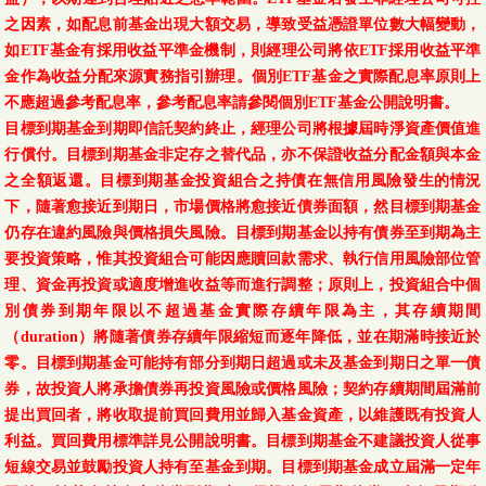
之因素，如配息前基金出現大額交易，導致受益憑證單位數大幅變動，
如ETF基金有採用收益平準金機制，則經理公司將依ETF採用收益平準
金作為收益分配來源實務指引辦理。個別ETF基金之實際配息率原則上
不應超過參考配息率，參考配息率請參閱個別ETF基金公開說明書。
目標到期基金到期即信託契約終止，經理公司將根據屆時淨資產價值進
行償付。目標到期基金非定存之替代品，亦不保證收益分配金額與本金
之全額返還。目標到期基金投資組合之持債在無信用風險發生的情況
下，隨著愈接近到期日，市場價格將愈接近債券面額，然目標到期基金
仍存在違約風險與價格損失風險。目標到期基金以持有債券至到期為主
要投資策略，惟其投資組合可能因應贖回款需求、執行信用風險部位管
理、資金再投資或適度增進收益等而進行調整；原則上，投資組合中個
別債券到期年限以不超過基金實際存續年限為主，其存續期間
（duration）將隨著債券存續年限縮短而逐年降低，並在期滿時接近於
零。目標到期基金可能持有部分到期日超過或未及基金到期日之單一債
券，故投資人將承擔債券再投資風險或價格風險；契約存續期間屆滿前
提出買回者，將收取提前買回費用並歸入基金資產，以維護既有投資人
利益。買回費用標準詳見公開說明書。目標到期基金不建議投資人從事
短線交易並鼓勵投資人持有至基金到期。目標到期基金成立屆滿一定年