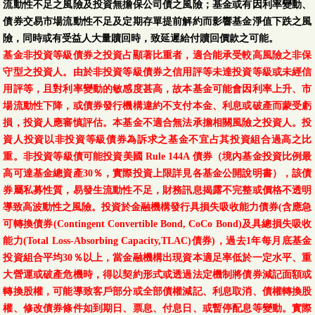
流動性不足之風險及投資無擔保公司債之風險；基金或有因利率變動、
債券交易市場流動性不足及定期存單提前解約而影響基金淨值下跌之風
險，同時或有受益人大量贖回時，致延遲給付贖回價款之可能。
基金非投資等級債券之投資占顯著比重者，適合能承受較高風險之非保
守型之投資人。由於非投資等級債券之信用評等未達投資等級或未經信
用評等，且對利率變動的敏感度甚高，故本基金可能會因利率上升、市
場流動性下降，或債券發行機構違約不支付本金、利息或破產而蒙受虧
損，投資人應審慎評估。本基金不適合無法承擔相關風險之投資人。投
資人投資以非投資等級債券為訴求之基金不宜占其投資組合過高之比
重。非投資等級債可能投資美國 Rule 144A 債券（境內基金投資比例最
高可達基金總資產30％，實際投資上限詳見各基金公開說明書），該債
券屬私募性質，易發生流動性不足，財務訊息揭露不完整或價格不透明
導致高波動性之風險。投資於金融機構發行具損失吸收能力債券(含應急
可轉換債券(Contingent Convertible Bond, CoCo Bond)及具總損失吸收
能力(Total Loss-Absorbing Capacity,TLAC)債券)，過去1年每月底基金
投資組合平均30％以上，當金融機構出現資本適足率低於一定水平、重
大營運或破產危機時，得以契約形式或透過法定機制將債券減記面額或
轉換股權，可能導致客戶部分或全部債權減記、利息取消、債權轉換股
權、修改債券條件如到期日、票息、付息日、或暫停配息等變動。實際