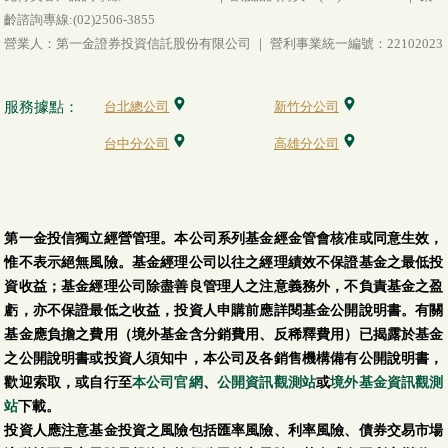
齡諮詢專線:(02)2506-3855
營業人：第一金證券投資信託股份有限公司 ｜ 營利事業統一編號：22102023
服務據點：
台北總公司
新竹分公司
台中分公司
高雄分公司
第一金投信獨立經營管理。本公司系列基金經金管會核准或同意生效，
惟不表示絕無風險。基金經理公司以往之經理績效不保證基金之最低投
資收益；基金經理公司除盡善良管理人之注意義務外，不負責基金之盈
虧，亦不保證最低之收益，投資人申購前應詳閱基金公開說明書。有關
基金應負擔之費用（境外基金含分銷費用、反稀釋費用）已揭露於基金
之公開說明書或投資人須知中，本公司及各銷售機構備有公開說明書，
歡迎索取，或自行至
本公司官網
、
公開資訊觀測站
或
境外基金資訊觀測
站
下載。
投資人應注意基金投資之風險包括匯率風險、利率風險、債券交易市場