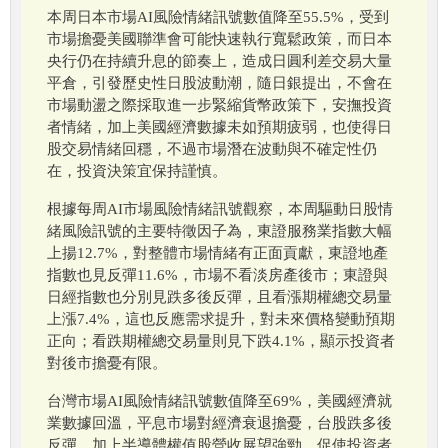
本周日本市場AI風險情緒訊號數值降至55.5%，受到
市場擔憂美國聯準會可能快速執行寬鬆政策，而日本
央行仍在持續升息的節奏上，造成日圓利差交易大量
平倉，引發歷史性日股波動潮，隨日銀提出，不會在
市場動盪之際採取進一步緊縮貨幣政策下，安撫投資
者情緒，加上美國經濟數據未如預期疲弱，也使得日
股交易情緒回穩，不過市場潛在波動與不確定性仍
在，投資決策宜保持謹慎。
根據每周AI市場風險情緒訊號觀察，本周驅動日股情
緒風險訊號的主要特徵因子為，東證服務業指數大幅
上揚12.7%，對整體市場情緒有正面貢獻，東證地產
指數也見反彈11.6%，市場不看淡房產後市；東證與
日經指數也分別見跌多後反彈，且看漲期權總交易量
上漲7.4%，這也反應需求提升，對未來價格變動預期
正向；看跌期權總交易量則見下跌4.1%，顯示投資者
對後市擔憂有限。
台灣市場AI風險情緒訊號數值降至69%，美國經濟就
業數據回溫，平息市場對經濟衰退擔憂，台股跌多後
反彈，加上半導體權值股營收展望強勁，促使投資者