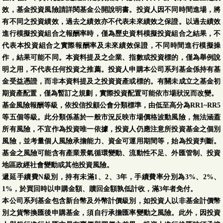
效，基金投資風險請詳閱基金公開說明書。投資人因不同時間進場，將
有不同之投資績效，過去之績效亦不代表未來績效之保證。以過去績效
進行模擬投資組合之報酬率時，僅為歷史資料模擬投資組合之結果，不
代表本投資組合之實際報酬率及未來績效保證，不同時間進行模擬操
作，結果可能不同。本資料提及之企業、指數或投資標的，僅為舉例說
明之用，不代表任何投資之推薦。投資人申購本公司系列基金係持有基
金受益憑證，而非本資料提及之投資資產或標的。有關未成立之基金初
期資產配置，僅為暫訂之規劃，實際投資配置可能依市場狀況而改變。
基金風險報酬等級，依投信投顧公會分類標準，由低至高分為RR1~RR5
等五個等級。此分類係基於一般市況反映市場價格波動風險，無法涵蓋
所有風險，不宜作為投資唯一依據，投資人仍應注意所投資基金之個別
風險，並考量個人風險承擔能力、資金可運用期間等，始為投資判斷。
基金之風險可能含有產業景氣循環變動、流動性不足、外匯管制、投資
地區政經社會變動或其他投資風險。
遞延手續費N級別，持有未滿1、2、3年，手續費率分別為3%、2%、
1%，於買回時以申購金額、贖回金額孰低計收，滿3年者免付。
本公司系列基金包含新台幣及外幣計價級別，如投資人以非基金計價幣
別之貨幣換匯後申購基金，須自行承擔匯率變動之風險。此外，因投資