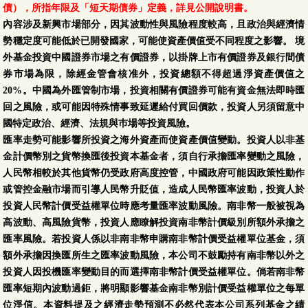
債），所指年限及「短天期債券」定義，詳見公開說明書。
內容涉及新興市場部分，因其波動性與風險程度較高，且政治與經濟情
勢穩定度可能低於已開發國家，可能使資產價值受不同程度之影響。 境
外基金投資中國證券市場之有價證券，以掛牌上市有價證券及銀行間債
券市場為限，除經金管會核准外，投資總額不得超過淨資產價值之
20%。中國為外匯管制市場，投資相關有價證券可能有資金無法即時匯
回之風險，或可能因特殊情事致延遲給付買回價款，投資人另須留意中
國特定政治、經濟、法規與巿場等投資風險。
匯率走勢可能影響所投資之海外資產而使資產價值變動。投資人以非基
金計價幣別之貨幣換匯後投資本基金者，須自行承擔匯率變動之風險，
人民幣相較於其他貨幣仍受政府高度控管，中國政府可能因政策性動作
或管控金融市場而引導人民幣升貶值，造成人民幣匯率波動，投資人於
投資人民幣計價受益權單位時應考量匯率波動風險。南非幣一般被視為
高波動、高風險貨幣，投資人應瞭解投資南非幣計價級別所額外承擔之
匯率風險。若投資人係以非南非幣申購南非幣計價受益權單位基金，須
額外承擔因換匯所生之匯率波動風險，本公司不鼓勵持有南非幣以外之
投資人因投機匯率變動目的而選擇南非幣計價受益權單位。倘若南非幣
匯率短期內波動過鉅，將明顯影響基金南非幣別計價受益權單位之每單
位淨值。本資料提及之經濟走勢預測不必然代表本公司系列基金之績