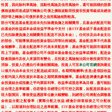
性質，因此除利率風險、流動性風險及信用風險外，還可能因標的股票
價格波動而造成該可轉換公司債之價格波動而投資非投資等級或未經信
用評等之轉換公司債所承受之信用風險相對較高。
部分可配息基金配息前未先扣除應負擔之相關費用，且基金的配息可能
由基金的收益或本金或收益平準金中支付（各ETF基金或子基金配息前
已先扣除應負擔之相關費用且配息不涉及本金）。任何涉及由本金支出
的部份，可能導致原始投資金額以同等比例減損。基金配息率不代表基
金報酬率，且過去配息率不代表未來配息率；基金淨值可能因市場因素
而上下波動。基金經理公司不保證本基金最低之收益率或獲利，配息金
額會因操作及收入來源而有變化，且投資之風險無法因分散投資而完全
消除，投資人仍應自行承擔相關風險。投資人可至
本公司官網
查詢最近
12個月內由本金支付之配息組成項目。各期間報酬率(含息)是假設收益
分配均滾入再投資於本基金之期間累積報酬率。基金配息將優先參考基
金投資組合或指數之平均票面利率、收益率或股息率為目標，盡可能貼
近合理之息率範圍，但若發生非經理公司可控之因素，如配息前基金出
現大額買回，導致受益憑證單位數大幅變動，則經理公司將配合調整基
金收益分配之配發率（實際分配之收益/經會計師查核後之可分配收
益），以期達到合理貼近之息率範圍。ETF基金若發生非經理公司可控