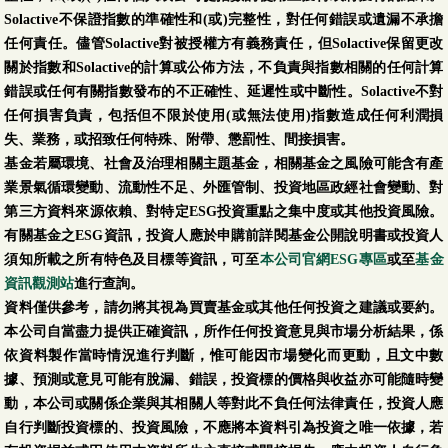
Solactive不保證指數的準確性和(或)完整性，對任何錯誤或遺漏不承擔
任何責任。儘管Solactive對被授權方有義務責任，但Solactive保留更改
關於指數和Solactive的計算或公佈方法，不負責與指數相關的任何計算
錯誤或任何有關指數發布的不正確性、延遲性或中斷性。Solactive不對
任何損害負責，包括但不限於使用(或無法使用)指數造成任何利潤損
失、業務，或招致任何特殊、附帶、懲罰性、間接損害。
基金若屬環境、社會及治理相關主題基金，相關基金之風險可能含有產
業景氣循環變動、流動性不足、外匯管制、投資地區政經社會變動、對
第三方資料來源依賴、對特定ESG投資重點之集中度或其他投資風險。
有關基金之ESG資訊，投資人應於申購前詳閱基金公開說明書或投資人
須知所載之所有特色及目標等資訊，可至
本公司官網ESG專區
或至
基金
資訊觀測站
進行查詢。
資料僅供參考，請勿將其視為買賣基金或其他任何投資之建議或要約。
本公司自當盡力提供正確資訊，所作任何投資意見與市場分析結果，係
依資料製作當時情況進行判斷，惟可能因市場變化而更動，且文中數
據、預測或意見可能有脫漏、錯誤，投資標的價格與收益亦可能隨時變
動，本公司或關係企業與其相關人等對此不負任何法律責任，投資人應
自行判斷投資標的、投資風險，不應將本資料引為投資之唯一依據，若