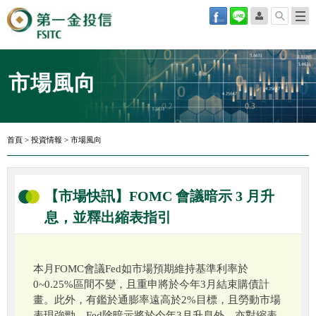
市場風向
首頁
>
投資情報
>
市場風向
【市場快訊】FOMC 會議暗示 3 月升
息，並釋出縮表指引
本月FOMC會議Fed如市場預期維持基準利率於
0~0.25%區間不變，且重申將於今年3月結束購債計
畫。此外，有鑑於通膨率遠高於2%目標，且勞動市場
表現強勁，Fed除暗示將於今年3月升息外，亦對縮表