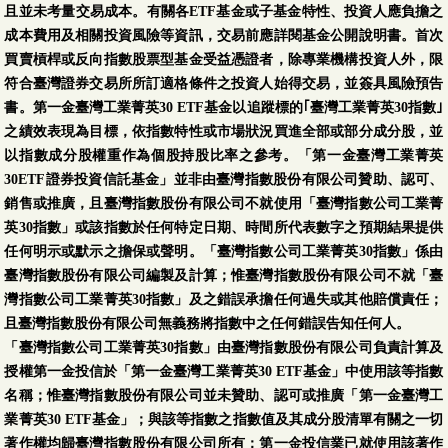
且並未考量交易成本。有關各ETF基金或子基金特性、投資人應負擔之
成本費用及相關投資風險等資訊，交易前應詳閱基金公開說明書。首次
買賣槓桿或反向指數股票型基金受益憑證者，除專業機構投資人外，限
符合臺灣證券交易所所訂適格條件之投資人始得交易，並簽具風險預告
書。第一金臺灣工業菁英30 ETF基金以追蹤標的｢臺灣工業菁英30指數｣
之績效表現為目標，依指數特性或市場狀況買進全部或部分成分股，並
以指數成分股權重作為個股持股比率之參考。「第一金臺灣工業菁英
30ETF證券投資信託基金」並非由臺灣指數股份有限公司贊助、認可、
銷售或推廣，且臺灣指數股份有限公司不就使用「臺灣指數公司工業菁
英30指數」或該指數於任何特定日期、時間所代表數字之預期結果提供
任何明示或默示之擔保或聲明。「臺灣指數公司工業菁英30指數」係由
臺灣指數股份有限公司編製及計算；惟臺灣指數股份有限公司不就「臺
灣指數公司工業菁英30指數」及之錯誤承擔任何過失或其他賠償責任；
且臺灣指數股份有限公司無義務將指數中之任何錯誤告知任何人。
「臺灣指數公司工業菁英30指數」由臺灣指數股份有限公司負責計算及
授權第一金投信於「第一金臺灣工業菁英30 ETF基金」中使用該等指數
名稱；惟臺灣指數股份有限公司並未贊助、認可或推廣「第一金臺灣工
業菁英30 ETF基金」；與該等指數之指數值及其成分股清單有關之一切
著作權均歸臺灣指數股份有限公司所有；第一金投信業已就使用該著作