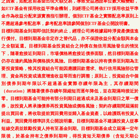
之因素，如配息前基金出現大額交易，導致受益憑證單位數大幅變動，
如ETF基金有採用收益平準金機制，則經理公司將依ETF採用收益平準
金作為收益分配來源實務指引辦理。個別ETF基金之實際配息率原則上
不應超過參考配息率，參考配息率請參閱個別ETF基金公開說明書。
目標到期基金到期即信託契約終止，經理公司將根據屆時淨資產價值進
行償付。目標到期基金非定存之替代品，亦不保證收益分配金額與本金
之全額返還。目標到期基金投資組合之持債在無信用風險發生的情況
下，隨著愈接近到期日，市場價格將愈接近債券面額，然目標到期基金
仍存在違約風險與價格損失風險。目標到期基金以持有債券至到期為主
要投資策略，惟其投資組合可能因應贖回款需求、執行信用風險部位管
理、資金再投資或適度增進收益等而進行調整；原則上，投資組合中個
別債券到期年限以不超過基金實際存續年限為主，其存續期間
（duration）將隨著債券存續年限縮短而逐年降低，並在期滿時接近於
零。目標到期基金可能持有部分到期日超過或未及基金到期日之單一債
券，故投資人將承擔債券再投資風險或價格風險；契約存續期間屆滿前
提出買回者，將收取提前買回費用並歸入基金資產，以維護既有投資人
利益。買回費用標準詳見公開說明書。目標到期基金不建議投資人從事
短線交易並鼓勵投資人持有至基金到期。目標到期基金成立屆滿一定年
限後，於基金持有之債券到期時，得投資短天期債券（含短天期公