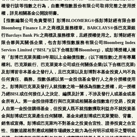
權發行該等指數之行為，自臺灣指數股份有限公司取得完整之使用授
權，詳見相關基金公開說明書。
【指數編製公司免責聲明】彭博BLOOMERG®係彭博財經有限合夥
Bloomberg Finance L.P.之商標及服務標章。BARCLAYS®係巴克萊銀
行Barclays Bank Plc之商標及服務標章，且經授權使用之。彭博財經有
限合夥與其關係企業，包含彭博指數服務有限公司Bloomberg Index
Services Limited (“BISL”)(以下合稱彭博Bloomberg)，或彭博授權人擁
有「彭博巴克萊美國10年期以上金融債指數」(以下稱指數)之所有專屬
權利。巴克萊銀行、巴克萊資本公司或任何關係企業(以下合稱巴克萊)
及彭博皆非本基金之發行人，且巴克萊以及彭博對本基金投資人均不負
任何責任、義務。指數係經以第一金投信基金發行人之身分授權使用
之。彭博與巴克萊及發行人就指數之唯一關係為指數之授權，此一授權
乃經BISL或任何接任人之決定、編撰及計算，不涉及發行人或基金或基
金所有人。第一金投信得逕行與巴克萊或相關基金指數進行交易，投資
人自第一金投信購得基金，但投資人既不就指數獲取利益亦不就投資基
金與彭博或巴克萊產生任何關聯。基金未經彭博或巴克萊贊助、背書、
銷售或宣傳。彭博或巴克萊均不對基金之投資合宜性、證券投資之合宜
性、指數追蹤相對應或相關市場績效之能力為任何明示或暗示之聲明或