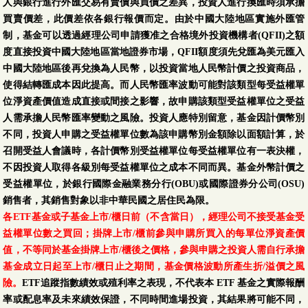
人與銀行進行外匯交易有賣價與買價之差異，投資人進行換匯時須承擔
買賣價差，此價差依各銀行報價而定。由於中國大陸地區實施外匯管
制，基金可以透過經理公司申請獲准之合格境外投資機構者(QFII)之額
度直接投資中國大陸地區當地證券市場，QFII額度須先兌匯為美元匯入
中國大陸地區後再兌換為人民幣，以投資當地人民幣計價之投資商品，
使得結轉匯成本因此提高。而人民幣匯率波動可能對該類型每受益權單
位淨資產價值造成直接或間接之影響，故申購該類型受益權單位之受益
人需承擔人民幣匯率變動之風險。投資人應特別留意，基金因計價幣別
不同，投資人申購之受益權單位數為該申購幣別金額除以面額計算，於
召開受益人會議時，各計價幣別受益權單位每受益權單位有一表決權，
不因投資人取得各級別每受益權單位之成本不同而異。基金外幣計價之
受益權單位，於銀行國際金融業務分行(OBU)或國際證券分公司(OSU)
銷售者，其銷售對象以非中華民國之居住民為限。
各ETF基金或子基金上市/櫃日前（不含當日），經理公司不接受基金受
益權單位數之買回；掛牌上市/櫃前參與申購所買入的每單位淨資產價
值，不等同於基金掛牌上市/櫃後之價格，參與申購之投資人需自行承擔
基金成立日起至上市/櫃日止之期間，基金價格波動所產生折/溢價之風
險。
ETF追蹤指數績效或殖利率之表現，不代表本 ETF 基金之實際報酬
率或配息率及未來績效保證，不同時間進場投資，其結果將可能不同，