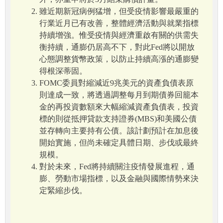
雖近期新冠病例猛增，但受疫情影響最嚴重的
行業近月已有改善，整體經濟活動與就業指標
持續增強。惟受疫情與經濟重啟有關的供需失
衡持續，通膨仍居高不下，對此Fed將以開放
心態調整貨幣政策，以防止持續高漲的通膨變
得根深蒂固。
FOMC委員對縮減近9兆美元的資產負債表原
則達成一致，將透過調整每月到期債券回籠本
金的再投資數額來大幅縮減資產負債表，投資
標的則從抵押貸款支持證券(MBS)和美國公債
並存轉向主要持有公債。該計劃預計在加息後
開始實施，但尚未確定具體日期、步伐或最終
規模。
對於未來，Fed將持續關注疫情發展進程，通
膨、勞動市場指標，以及金融與國際情勢來決
定緊縮步伐。