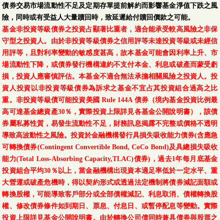
債券交易市場流動性不足及定期存單提前解約而影響基金淨值下跌之風
險，同時或有受益人大量贖回時，致延遲給付贖回價款之可能。
基金非投資等級債券之投資占顯著比重者，適合能承受較高風險之非保
守型之投資人。由於非投資等級債券之信用評等未達投資等級或未經信
用評等，且對利率變動的敏感度甚高，故本基金可能會因利率上升、市
場流動性下降，或債券發行機構違約不支付本金、利息或破產而蒙受虧
損，投資人應審慎評估。本基金不適合無法承擔相關風險之投資人。投
資人投資以非投資等級債券為訴求之基金不宜占其投資組合過高之比
重。非投資等級債可能投資美國 Rule 144A 債券（境內基金投資比例最
高可達基金總資產30％，實際投資上限詳見各基金公開說明書），該債
券屬私募性質，易發生流動性不足，財務訊息揭露不完整或價格不透明
導致高波動性之風險。投資於金融機構發行具損失吸收能力債券(含應急
可轉換債券(Contingent Convertible Bond, CoCo Bond)及具總損失吸收
能力(Total Loss-Absorbing Capacity,TLAC)債券)，過去1年每月底基金
投資組合平均30％以上，當金融機構出現資本適足率低於一定水平、重
大營運或破產危機時，得以契約形式或透過法定機制將債券減記面額或
轉換股權，可能導致客戶部分或全部債權減記、利息取消、債權轉換股
權、修改債券條件如到期日、票息、付息日、或暫停配息等變動。實際
投資上限詳見基金公開說明書。由於轉換公司債同時兼具債券與股票之