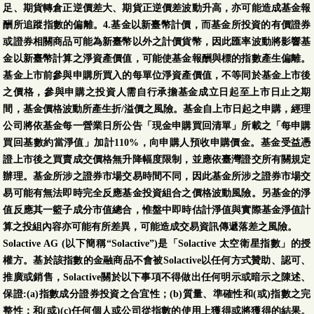
足、期貨轉倉正逆價差大、期貨正逆價差波動升高，亦可能造成基金報
酬所追蹤指數的偏離。4.基金以新臺幣計價，而基金所投資的有價證券
或證券相關商品可能為新臺幣以外之計價貨幣，因此匯率波動將影響基
金以新臺幣計算之淨資產價值，可能使基金報酬與標的指數產生偏離。
基金上市前參與申購所買入的每單位淨資產價值，不等同於基金上市後
之價格，參與申購之投資人需自行承擔基金成立日起至上市日止之期
間，基金價格波動所產生折/溢價之風險。基金自上市日起之申購，經理
公司將依基金每一營業日所公告「現金申購買回清單」所載之「每申購
買回基數約當淨值」加計110%，向申購人預收申購價金。基金受益憑
證上市後之買賣成交價格無升降幅度限制，並應依臺灣證交所有關規定
辦理。基金所涉之證券市場交易時間不同，因此基金所涉之證券市場交
易可能有無法即時完全反應基金投資組合之價格波動風險。另基金的淨
值反應其一籃子成分市值總合，惟盤中即時估計淨值與實際基金淨值計
算之投組內容亦可能有所差異，可能造成交易資訊傳遞落差之風險。
Solactive AG (以下簡稱“Solactive”)是「Solactive 太空衛星指數」的授
權方。基於該指數的金融商品不會被Solactive以任何方式贊助、認可、
推廣或銷售，Solactive關於以下事項不得做出任何明示或暗示之陳述、
保證:(a)指數成分證券投資之合宜性；(b)質量、準確性和(或)指數之完
整性；和(或)(c)任何個人或公司從指數的使用上獲得或將獲得的結果。