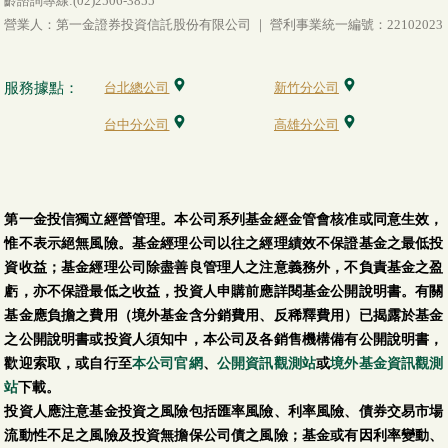
齡諮詢專線:(02)2506-3855
營業人：第一金證券投資信託股份有限公司 ｜ 營利事業統一編號：22102023
服務據點：
台北總公司
新竹分公司
台中分公司
高雄分公司
第一金投信獨立經營管理。本公司系列基金經金管會核准或同意生效，
惟不表示絕無風險。基金經理公司以往之經理績效不保證基金之最低投
資收益；基金經理公司除盡善良管理人之注意義務外，不負責基金之盈
虧，亦不保證最低之收益，投資人申購前應詳閱基金公開說明書。有關
基金應負擔之費用（境外基金含分銷費用、反稀釋費用）已揭露於基金
之公開說明書或投資人須知中，本公司及各銷售機構備有公開說明書，
歡迎索取，或自行至
本公司官網
、
公開資訊觀測站
或
境外基金資訊觀測
站
下載。
投資人應注意基金投資之風險包括匯率風險、利率風險、債券交易市場
流動性不足之風險及投資無擔保公司債之風險；基金或有因利率變動、