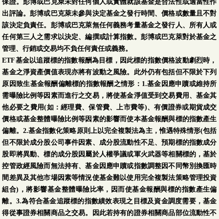
保證。彭博或巴克萊未對任何個人或實體就該基金是合法性或適當性作
出評論。彭博或巴克萊未參與決定基金之發行時間、價格或數量且不對
該決定負責任。彭博或巴克萊無任何義務考量基金之發行人、所有人或
任何第三人之需求以決定、編撰或計算指數。彭博或巴克萊對於基金之
管理、行銷或交易均不負任何責任或義務。
ETF基金以追蹤標的指數報酬為目標，因此標的指數價格波動劇烈時，
基金之淨資產價值表現亦將有波動之風險。此外仍有包括但不限於下列
原因致生基金報酬偏離標的指數報酬之情形：1.基金因應申贖或維持所
需曝險比例等因素而進行之交易，將使基金淨值受到交易費用、基金其
他必要之費用(如：經理費、保管費、上市費等)、有價證券或期貨成交
價格或基金整體曝險比例等因素的影響而使本基金報酬與標的指數產生
偏離。2.基金指數化策略原則上以完全複製法為主，惟遇特殊情形(包括
但不限於成分股公司事件因素、成分股流動性不足、預期標的指數成分
股即將異動、標的成分股因屬於人權爭議或軍火武器等相關標的，基於
控管政經風險而無法持有、基金因應申贖或指數調整因不同幣別換匯時
間差異及其他市場因素等情況使基金難以使用完全複製法策略管理投資
組合)，將影響基金整體曝險比率，因而使基金報酬與標的指數產生偏
離。3.為符合基金追蹤標的指數績效表現之目標及資金調度需要，基金
得從事證券相關商品之交易。因此若持有的證券相關商品部位流動性不