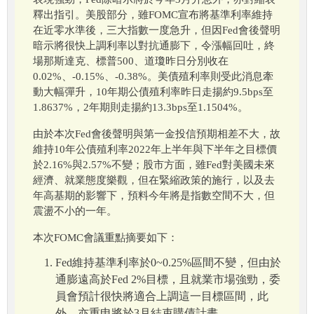
釋出指引。美股部分，雖FOMC宣布將基準利率維持
在近零水準後，三大指數一度急升，但因Fed會後聲明
暗示將很快上調利率以對抗通膨下，令漲幅回吐，終
場那斯達克、標普500、道瓊昨日分別收在
0.02%、-0.15%、-0.38%。美債殖利率則受此消息牽
動大幅彈升，10年期公債殖利率昨日走揚約9.5bps至
1.8637%，2年期則走揚約13.3bps至1.1504%。
由於本次Fed會後聲明與第一金投信預期相差不大，故
維持10年公債殖利率2022年上半年與下半年之目標價
於2.16%與2.57%不變；股市方面，雖Fed對美國未來
經濟、就業態度樂觀，但在緊縮政策的施行，以及去
年高基期的影響下，預料今年將是指數空間不大，但
震盪不小的一年。
本次FOMC會議重點摘要如下：
Fed維持基準利率於0~0.25%區間不變，但由於
通膨遠高於Fed 2%目標，且就業市場強勁，委
員會預計很快將適合上調這一目標區間，此
外，亦重申將於3月結束購債計畫。