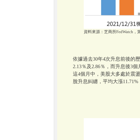
資料來源：芝商所FedWatch，第
依據過去30年4次升息前後的
2.13％及2.86％，而升息
這4個月中，美股大多處於震
脫升息糾纏，平均大漲11.71%