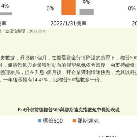
一金投信整理，2022/2/16
歷史數據，升息前1個月，在擔憂資金行情降溫的賣壓下，標普50
後3個月，釐清景氣與企業獲利動向的觀望氣氛依舊濃厚，兩市持續修正2
盪整理格局，但在升息6個月後，拜企業獲利增速快跑，尤其以科
，一年後漲幅有14.47％，比標普500指數多一倍。
Fed升息前後標普500與那斯達克指數短中長期表現