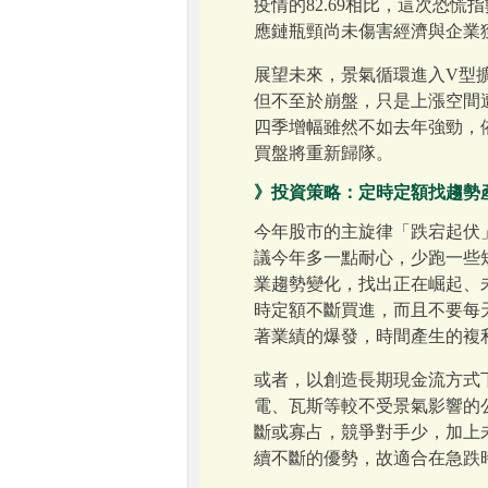
疫情的82.69相比，這次恐
應鏈瓶頸尚未傷害經濟與企業
展望未來，景氣循環進入V型
但不至於崩盤，只是上漲空間遭壓縮
四季增幅雖然不如去年強勁，依
買盤將重新歸隊。
》投資策略：定時定額找趨勢
今年股市的主旋律「跌宕起伏
議今年多一點耐心，少跑一些
業趨勢變化，找出正在崛起、未
時定額不斷買進，而且不要每
著業績的爆發，時間產生的複
或者，以創造長期現金流方式
電、瓦斯等較不受景氣影響的
斷或寡占，競爭對手少，加上
續不斷的優勢，故適合在急跌