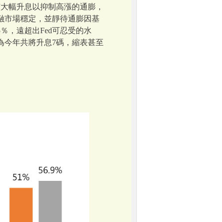
該大幅升息以抑制高漲的通膨，
融市場穩定，並靜待通膨因基
，遠超出Fed可忍受的水
認為今年共將升息7碼，縮表甚至