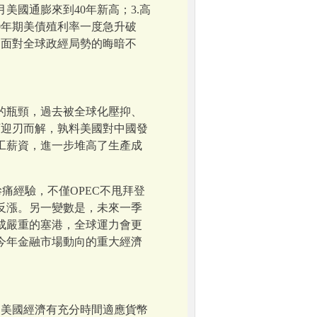
國通膨來到40年新高；3.高
0年期美債殖利率一度急升破
！面對全球政經局勢的晦暗不
的瓶頸，過去被全球化壓抑、
可迎刃而解，孰料美國對中國發
工薪資，進一步堆高了生產成
慘痛經驗，不僅OPEC不甩拜登
反漲。另一變數是，未來一季
成嚴重的塞港，全球運力會更
今年金融市場動向的重大經濟
使美國經濟有充分時間適應貨幣