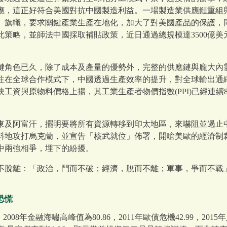
應，這正好符合美國對抗中國製造利益。一場製造業供應鏈重組
」旗幟，要求關鍵產業生產在地化，加大了對美國產品的保護，同
此策略，並師法中國採取補貼政策，近日通過總規模達3500億
鍵角色已久，除了成本及產量的優勢外，完整的供應鏈與龐大內
往在全球合作模式下，中國透過生產效率的提升，對全球輸出通
工資與原物料價格上揚，其工業生產者物價指數(PPI)已經連續
。
東及阿富汗，擺明要將所有資源轉移到印太地區，來嚇阻並遏止
料地攻打烏克蘭，並宣告「核武就位」佈署，開嗆美歐的經濟制
中兩強相爭，埋下的紛擾。
不脫離：「政治，鬥而不破；經濟，脫而不離；軍事，爭而不戰
恐慌
08年金融海嘯高峰值為80.86，2011年歐債危機42.99，2015年