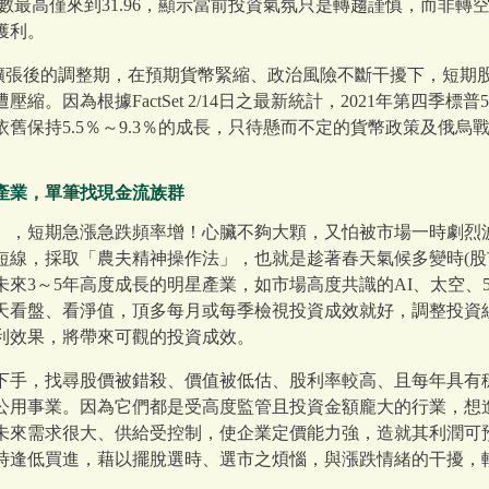
慌指數最高僅來到31.96，顯示當前投資氣氛只是轉趨謹慎，而非
獲利。
擴張後的調整期，在預期貨幣緊縮、政治風險不斷干擾下，短期
。因為根據FactSet 2/14日之最新統計，2021年第四季標普5
舊保持5.5％～9.3％的成長，只待懸而不定的貨幣政策及俄烏
產業，單筆找現金流族群
」，短期急漲急跌頻率增！心臟不夠大顆，又怕被市場一時劇烈
短線，採取「農夫精神操作法」，也就是趁著春天氣候多變時(股
來3～5年高度成長的明星產業，如市場高度共識的AI、太空、
天看盤、看淨值，頂多每月或每季檢視投資成效就好，調整投資
利效果，將帶來可觀的投資成效。
下手，找尋股價被錯殺、價值被低估、股利率較高、且每年具有
公用事業。因為它們都是受高度監管且投資金額龐大的行業，想
未來需求很大、供給受控制，使企業定價能力強，造就其利潤可
時逢低買進，藉以擺脫選時、選市之煩惱，與漲跌情緒的干擾，