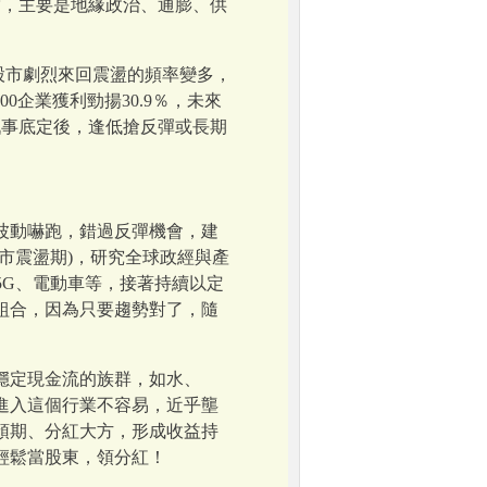
轉空，主要是地緣政治、通膨、供
股市劇烈來回震盪的頻率變多，
00企業獲利勁揚30.9％，未來
戰事底定後，逢低搶反彈或長期
波動嚇跑，錯過反彈機會，建
市震盪期)，研究全球政經與產
5G、電動車等，接著持續以定
組合，因為只要趨勢對了，隨
穩定現金流的族群，如水、
進入這個行業不容易，近乎壟
預期、分紅大方，形成收益持
輕鬆當股東，領分紅！