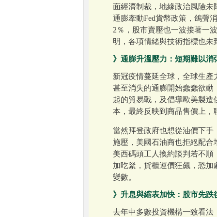
面經濟制裁，地緣政治風險未
通膨牽動Fed貨幣政策，鴿聲
2％，股市賣壓也一波接著一
明，各項情緒與技術指標也未
》通膨升溫壓力：短期難以消
新冠疫情蔓延全球，全球生產
甚至消失的通膨開始蠢蠢欲動
起的貿易戰，及倡導歐美製造
本，最終反映到商品售價上，
當然拜登政府也想從油價下手，敦
施壓，美國石油商也拒絕配合
美西碼頭工人換約談判若不順
加吃緊，貨櫃運價狂飆，恐加
變數。
》升息與縮表加快：股市先跌
去年中多數投資機構一致看法