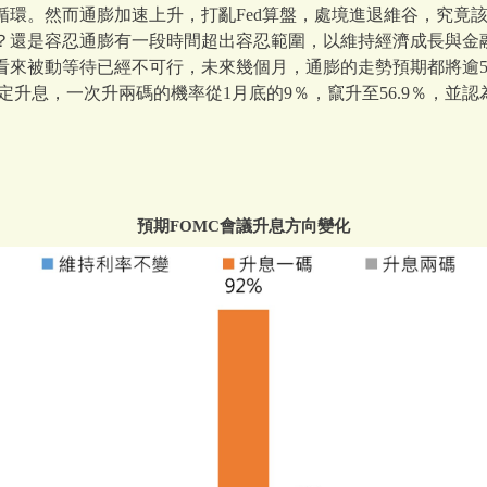
循環。然而通膨加速上升，打亂Fed算盤，處境進退維谷，究竟
？還是容忍通膨有一段時間超出容忍範圍，以維持經濟成長與金
看來被動等待已經不可行，未來幾個月，通膨的走勢預期都將逾5％
鐵定升息，一次升兩碼的機率從1月底的9％，竄升至56.9％，並
預期FOMC會議升息方向變化