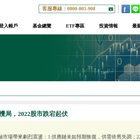
客服專線：0800-005-908
登入帳戶
基金總覽
ETF專區
投資情報
最
局，2022股市跌宕起伏
金融市場帶來劇烈震盪：1.供應鏈未如預期恢復，供需依舊失調；