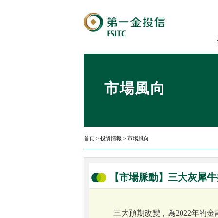
市場風向
首頁
>
投資情報
>
市場風向
【市場脈動】三大灰犀牛攪
三大預期改變，為2022年的