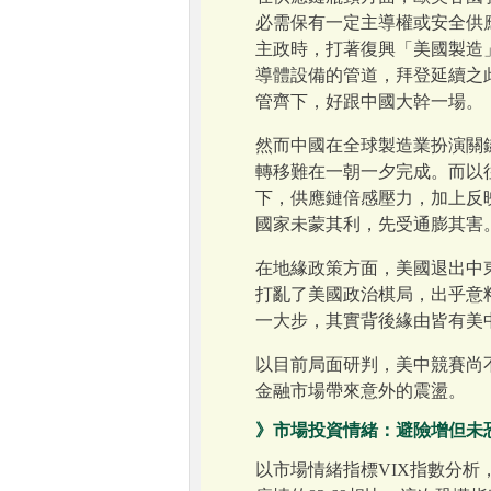
必需保有一定主導權或安全供
主政時，打著復興「美國製造
導體設備的管道，拜登延續之
管齊下，好跟中國大幹一場。
然而中國在全球製造業扮演關
轉移難在一朝一夕完成。而以
下，供應鏈倍感壓力，加上反映
國家未蒙其利，先受通膨其害
在地緣政策方面，美國退出中
打亂了美國政治棋局，出乎意
一大步，其實背後緣由皆有美
以目前局面研判，美中競賽尚
金融市場帶來意外的震盪。
》市場投資情緒：避險增但未
以市場情緒指標VIX指數分析，20