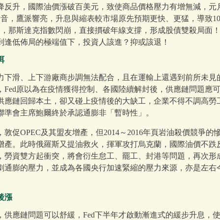
降反升，國際油價漲破百美元，致使商品價格壓力有增無減，元月美
消音，鷹派響亮，升息與縮表較市場原先預期更快、更猛，導致1
波，那斯達克指數閃崩，直接摜破年線支撐，形成股債雙殺局面
到逢低佈局的極端值下，投資人該進？抑或該退！
弭
力下滑、上下游廠商步調無法配合，且在運輸上還遇到前所未見
，Fed原以為在疫情獲得控制、各國陸續解封後，供應鏈問題應
供應鏈回歸本土，卻又碰上疫情後的大缺工，企業不得不調高勞
聯準會主席鮑爾終於承認通膨非「暫時性」。
促OPEC及其盟友增產，但2014～2016年頁岩油殺價競爭的
增產。此時俄羅斯又提油救火，揮軍攻打烏克蘭，國際油價不跌
，勞資雙方起衝突，將會衍生怠工、罷工、封港等問題，再次形
劇通膨的壓力，並成為各國央行加速緊縮的壓力來源，亦是左右
後漲
，供應鏈問題可以舒緩，Fed下半年才啟動漸進式的緩步升息，