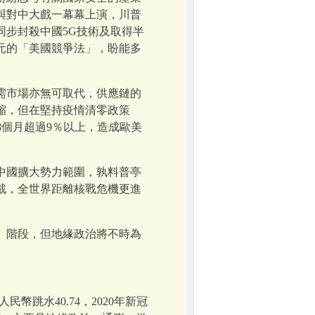
與對中大戲一幕幕上演，川普
步封殺中國5G技術及取得半
美元的「美國競爭法」，盼能多
需市場亦無可取代，供應鏈的
縮，但在堅持疫情清零政策
8個月超過9％以上，造成歐美
中國擴大勢力範圍，孰料普亭
裁，全世界距離核戰危機更進
」階段，但地緣政治將不時為
人民幣跳水40.74，2020年新冠