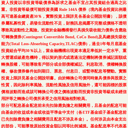
資人投資以非投資等級債券為訴求之基金不宜占其投資組合過高之比
重。非投資等級債可能投資美國 Rule 144A 債券（境內基金投資比例最
高可達基金總資產30％，實際投資上限詳見各基金公開說明書），該債
券屬私募性質，易發生流動性不足，財務訊息揭露不完整或價格不透明
導致高波動性之風險。投資於金融機構發行具損失吸收能力債券(含應急
可轉換債券(Contingent Convertible Bond, CoCo Bond)及具總損失吸收
能力(Total Loss-Absorbing Capacity,TLAC)債券)，過去1年每月底基金
投資組合平均30％以上，當金融機構出現資本適足率低於一定水平、重
大營運或破產危機時，得以契約形式或透過法定機制將債券減記面額或
轉換股權，可能導致客戶部分或全部債權減記、利息取消、債權轉換股
權、修改債券條件如到期日、票息、付息日、或暫停配息等變動。實際
投資上限詳見基金公開說明書。由於轉換公司債同時兼具債券與股票之
性質，因此除利率風險、流動性風險及信用風險外，還可能因標的股票
價格波動而造成該可轉換公司債之價格波動而投資非投資等級或未經信
用評等之轉換公司債所承受之信用風險相對較高。
部分可配息基金配息前未先扣除應負擔之相關費用，且基金的配息可能
由基金的收益或本金或收益平準金中支付（各ETF基金或子基金配息前
已先扣除應負擔之相關費用且配息不涉及本金）。任何涉及由本金支出
的部份，可能導致原始投資金額以同等比例減損。基金配息率不代表基