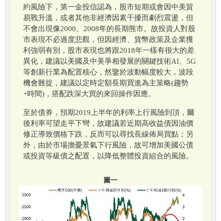
約風險下，第一金投信認為，股市短期或會因中美貿
易戰升溫，或者其他非經濟因素干擾而劇烈震盪，但
不會出現像2000、2008年的長期熊市。故投資人對股
市表現不必過度悲觀，但因經濟、貨幣政策及企業獲
利強弱有別，股市表現也將跟2018年一樣有很大的差
異化，建議以美國及中美爭相發展的關鍵技術AI、5G
等創新行業為配置核心，然鑒於波動幅度較大，波段
機會難捉，建議以定時定額長期買進為主策略(趨勢
+時間)，搭配跌深大買的來回操作因應。
至於債券，預期2019上半年的利率上行風險到頂，爾
後利率可望走平下彎，故建議若近期高收益債因油價
修正導致價格下跌，反而可以尋找長線佈局買點；另
外，由於市場擔憂景氣下行風險，故可增加美國公債
或投資等級債之配置，以降低整體投資組合的風險。
圖一