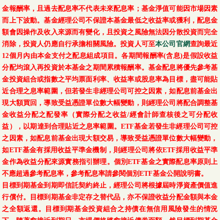
金報酬率，且過去配息率不代表未來配息率；基金淨值可能因市場因素
而上下波動。基金經理公司不保證本基金最低之收益率或獲利，配息金
額會因操作及收入來源而有變化，且投資之風險無法因分散投資而完全
消除，投資人仍應自行承擔相關風險。投資人可至
本公司官網
查詢最近
12個月內由本金支付之配息組成項目。各期間報酬率(含息)是假設收益
分配均滾入再投資於本基金之期間累積報酬率。基金配息將優先參考基
金投資組合或指數之平均票面利率、收益率或股息率為目標，盡可能貼
近合理之息率範圍，但若發生非經理公司可控之因素，如配息前基金出
現大額買回，導致受益憑證單位數大幅變動，則經理公司將配合調整基
金收益分配之配發率（實際分配之收益/經會計師查核後之可分配收
益），以期達到合理貼近之息率範圍。ETF基金若發生非經理公司可控
之因素，如配息前基金出現大額交易，導致受益憑證單位數大幅變動，
如ETF基金有採用收益平準金機制，則經理公司將依ETF採用收益平準
金作為收益分配來源實務指引辦理。個別ETF基金之實際配息率原則上
不應超過參考配息率，參考配息率請參閱個別ETF基金公開說明書。
目標到期基金到期即信託契約終止，經理公司將根據屆時淨資產價值進
行償付。目標到期基金非定存之替代品，亦不保證收益分配金額與本金
之全額返還。目標到期基金投資組合之持債在無信用風險發生的情況