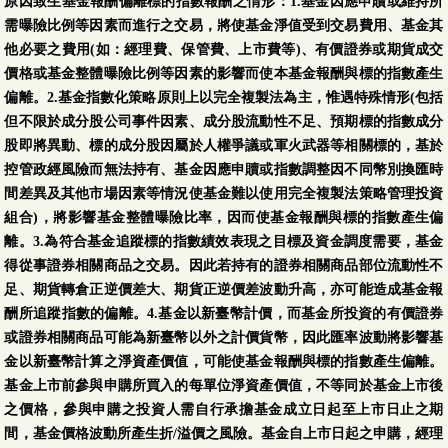
原因致生基金報酬偏離標的指數報酬之情形：1.基金因應申贖或維持所
需曝險比例等因素而進行之交易，將使基金淨值受到交易費用、基金其
他必要之費用(如：經理費、保管費、上市費等)、有價證券或期貨成交
價格或基金整體曝險比例等因素的影響而使本基金報酬與標的指數產生
偏離。2.基金指數化策略原則上以完全複製法為主，惟遇特殊情形(包括
但不限於成分股公司事件因素、成分股流動性不足、預期標的指數成分
股即將異動、標的成分股因屬於人權爭議或軍火武器等相關標的，基於
控管政經風險而無法持有、基金因應申贖或指數調整因不同幣別換匯時
間差異及其他市場因素等情況使基金難以使用完全複製法策略管理投資
組合)，將影響基金整體曝險比率，因而使基金報酬與標的指數產生偏
離。3.為符合基金追蹤標的指數績效表現之目標及資金調度需要，基金
得從事證券相關商品之交易。因此若持有的證券相關商品部位流動性不
足、期貨轉倉正逆價差大、期貨正逆價差波動升高，亦可能造成基金報
酬所追蹤指數的偏離。4.基金以新臺幣計價，而基金所投資的有價證券
或證券相關商品可能為新臺幣以外之計價貨幣，因此匯率波動將影響基
金以新臺幣計算之淨資產價值，可能使基金報酬與標的指數產生偏離。
基金上市前參與申購所買入的每單位淨資產價值，不等同於基金上市後
之價格，參與申購之投資人需自行承擔基金成立日起至上市日止之期
間，基金價格波動所產生折/溢價之風險。基金自上市日起之申購，經理