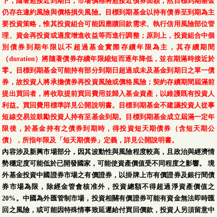
下，隨著愈接近到期日，市場價格將愈接近債券面額，然目標到期基金
仍存在違約風險與價格損失風險。目標到期基金以持有債券至到期為主
要投資策略，惟其投資組合可能因應贖回款需求、執行信用風險部位管
理、資金再投資或適度增進收益等而進行調整；原則上，投資組合中個
別債券到期年限以不超過基金實際存續年限為主，其存續期間
（duration）將隨著債券存續年限縮短而逐年降低，並在期滿時接近於
零。目標到期基金可能持有部分到期日超過或未及基金到期日之單一債
券，故投資人將承擔債券再投資風險或價格風險；契約存續期間屆滿前
提出買回者，將收取提前買回費用並歸入基金資產，以維護既有投資人
利益。買回費用標準詳見公開說明書。目標到期基金不建議投資人從事
短線交易並鼓勵投資人持有至基金到期。目標到期基金成立屆滿一定年
限後，於基金持有之債券到期時，得投資短天期債券（含短天期公
債），所指年限及「短天期債券」定義，詳見公開說明書。
內容涉及新興市場部分，因其波動性與風險程度較高，且政治與經濟情
勢穩定度可能低於已開發國家，可能使資產價值受不同程度之影響。 境
外基金投資中國證券市場之有價證券，以掛牌上市有價證券及銀行間債
券市場為限，除經金管會核准外，投資總額不得超過淨資產價值之
20%。中國為外匯管制市場，投資相關有價證券可能有資金無法即時匯
回之風險，或可能因特殊情事致延遲給付買回價款，投資人另須留意中