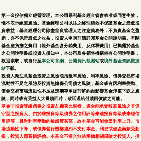
第一金投信獨立經營管理。本公司系列基金經金管會核准或同意生效，
惟不表示絕無風險。基金經理公司以往之經理績效不保證基金之最低投
資收益；基金經理公司除盡善良管理人之注意義務外，不負責基金之盈
虧，亦不保證最低之收益，投資人申購前應詳閱基金公開說明書。有關
基金應負擔之費用（境外基金含分銷費用、反稀釋費用）已揭露於基金
之公開說明書或投資人須知中，本公司及各銷售機構備有公開說明書，
歡迎索取，或自行至
本公司官網
、
公開資訊觀測站
或
境外基金資訊觀測
站
下載。
投資人應注意基金投資之風險包括匯率風險、利率風險、債券交易市場
流動性不足之風險及投資無擔保公司債之風險；基金或有因利率變動、
債券交易市場流動性不足及定期存單提前解約而影響基金淨值下跌之風
險，同時或有受益人大量贖回時，致延遲給付贖回價款之可能。
基金非投資等級債券之投資占顯著比重者，適合能承受較高風險之非保
守型之投資人。由於非投資等級債券之信用評等未達投資等級或未經信
用評等，且對利率變動的敏感度甚高，故本基金可能會因利率上升、市
場流動性下降，或債券發行機構違約不支付本金、利息或破產而蒙受虧
損，投資人應審慎評估。本基金不適合無法承擔相關風險之投資人。投