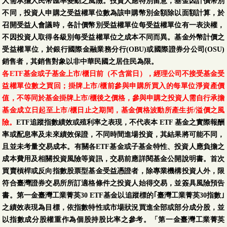
人需承擔人民幣匯率變動之風險。投資人應特別留意，基金因計價幣別
不同，投資人申購之受益權單位數為該申購幣別金額除以面額計算，於
召開受益人會議時，各計價幣別受益權單位每受益權單位有一表決權，
不因投資人取得各級別每受益權單位之成本不同而異。基金外幣計價之
受益權單位，於銀行國際金融業務分行(OBU)或國際證券分公司(OSU)
銷售者，其銷售對象以非中華民國之居住民為限。
各ETF基金或子基金上市/櫃日前（不含當日），經理公司不接受基金受
益權單位數之買回；掛牌上市/櫃前參與申購所買入的每單位淨資產價
值，不等同於基金掛牌上市/櫃後之價格，參與申購之投資人需自行承擔
基金成立日起至上市/櫃日止之期間，基金價格波動所產生折/溢價之風
險。
ETF追蹤指數績效或殖利率之表現，不代表本 ETF 基金之實際報酬
率或配息率及未來績效保證，不同時間進場投資，其結果將可能不同，
且並未考量交易成本。有關各ETF基金或子基金特性、投資人應負擔之
成本費用及相關投資風險等資訊，交易前應詳閱基金公開說明書。首次
買賣槓桿或反向指數股票型基金受益憑證者，除專業機構投資人外，限
符合臺灣證券交易所所訂適格條件之投資人始得交易，並簽具風險預告
書。第一金臺灣工業菁英30 ETF基金以追蹤標的｢臺灣工業菁英30指數｣
之績效表現為目標，依指數特性或市場狀況買進全部或部分成分股，並
以指數成分股權重作為個股持股比率之參考。「第一金臺灣工業菁英