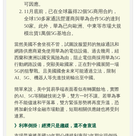
可因應。
11月底前，已在全球贏得22個5G商用合約，
全球150多家通訊營運商與華為合作5G的達到
50家。此外，華為已向歐洲、中東等市場大規
模出貨1萬個5G基地台。
當然美國不會坐視不管，試圖說服盟邦的無線通訊和
網路供應商避免使用華為的電信設備。過去幾周，紐
西蘭和澳洲以國安風險為由，阻止電信商採用華為5G
行動網路設備，突顯美歐國家，正在對中國展開一場
5G的狙擊戰。且美國國會未來可能通過立法，限制
AI、5G、機器人等先進技術輸出至中國。
簡單來說，美中貿易爭端表面看似有轉圜餘地，實際
的AI、5G等關鍵技術之爭，雙方一吋不讓。若華為事
件不能儘速和平落幕，雙方緊張形勢將再度升溫，恐
將加劇全球金融市場動盪，短期相關供應鏈也將受到
連累。
》利率倒掛：經濟只是趨緩，還不會衰退
市場普遍將美國10年期公債殖利率與2年期出現倒掛