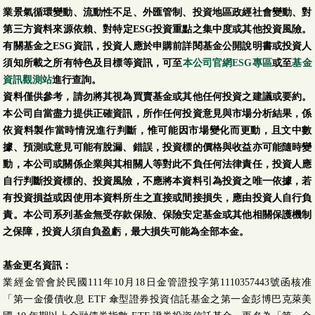
業景氣循環變動、流動性不足、外匯管制、投資地區政經社會變動、對
第三方資料來源依賴、對特定ESG投資重點之集中度或其他投資風險。
有關基金之ESG資訊，投資人應於申購前詳閱基金公開說明書或投資人
須知所載之所有特色及目標等資訊，可至
本公司官網ESG專區
或至
基金
資訊觀測站
進行查詢。
資料僅供參考，請勿將其視為買賣基金或其他任何投資之建議或要約。
本公司自當盡力提供正確資訊，所作任何投資意見與市場分析結果，係
依資料製作當時情況進行判斷，惟可能因市場變化而更動，且文中數
據、預測或意見可能有脫漏、錯誤，投資標的價格與收益亦可能隨時變
動，本公司或關係企業與其相關人等對此不負任何法律責任，投資人應
自行判斷投資標的、投資風險，不應將本資料引為投資之唯一依據，若
有投資損益或因使用本資料所生之直接或間接損失，應由投資人自行負
責。本公司系列基金無受存款保險、保險安定基金或其他相關保護機制
之保障，投資人須自負盈虧，最大損失可能為全部本金。
基金更名資訊：
業經金管會於民國111年10月18日金管證投字第1110357443號函核准
「第一金優債收息 ETF 傘型證券投資信託基金之第一金彭博巴克萊美