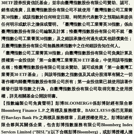
30ETF證券投資信託基金」並非由臺灣指數股份有限公司贊助、認可、
銷售或推廣，且臺灣指數股份有限公司不就使用「臺灣指數公司工業菁
英30指數」或該指數於任何特定日期、時間所代表數字之預期結果提供
任何明示或默示之擔保或聲明。「臺灣指數公司工業菁英30指數」係由
臺灣指數股份有限公司編製及計算；惟臺灣指數股份有限公司不就「臺
灣指數公司工業菁英30指數」及之錯誤承擔任何過失或其他賠償責任；
且臺灣指數股份有限公司無義務將指數中之任何錯誤告知任何人。
「臺灣指數公司工業菁英30指數」由臺灣指數股份有限公司負責計算及
授權第一金投信於「第一金臺灣工業菁英30 ETF基金」中使用該等指數
名稱；惟臺灣指數股份有限公司並未贊助、認可或推廣「第一金臺灣工
業菁英30 ETF基金」；與該等指數之指數值及其成分股清單有關之一切
著作權均歸臺灣指數股份有限公司所有；第一金投信業已就使用該著作
權發行該等指數之行為，自臺灣指數股份有限公司取得完整之使用授
權，詳見相關基金公開說明書。
【指數編製公司免責聲明】彭博BLOOMERG®係彭博財經有限合夥
Bloomberg Finance L.P.之商標及服務標章。BARCLAYS®係巴克萊銀
行Barclays Bank Plc之商標及服務標章，且經授權使用之。彭博財經有
限合夥與其關係企業，包含彭博指數服務有限公司Bloomberg Index
Services Limited (“BISL”)(以下合稱彭博Bloomberg)，或彭博授權人擁