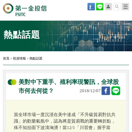
熱點話題
首頁
>
投資情報
>
熱點話題
美對中下重手、殖利率現警訊，全球股
市何去何從？
2018/12/07
當全球市場一度沉浸在美中達成「不升級貿易對抗共
識」的歡樂氣氛中，認為將是貿易戰的重要轉折點，
殊不知抬面下波濤洶湧！當12/1「川習會」握手當