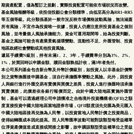
期資產配置，僅為暫訂之規劃，實際投資配置可能依市場狀況而改變。
基金風險報酬等級，依投信投顧公會分類標準，由低至高分為RR1~RR5
等五個等級。此分類係基於一般市況反映市場價格波動風險，無法涵蓋
所有風險，不宜作為投資唯一依據，投資人仍應注意所投資基金之個別
風險，並考量個人風險承擔能力、資金可運用期間等，始為投資判斷。
基金之風險可能含有產業景氣循環變動、流動性不足、外匯管制、投資
地區政經社會變動或其他投資風險。
遞延手續費N級別，持有未滿1、2、3年，手續費率分別為3%、2%、
1%，於買回時以申購金額、贖回金額孰低計收，滿3年者免付。
本公司系列基金包含新台幣及外幣計價級別，如投資人以非基金計價幣
別之貨幣換匯後申購基金，須自行承擔匯率變動之風險。此外，因投資
人與銀行進行外匯交易有賣價與買價之差異，投資人進行換匯時須承擔
買賣價差，此價差依各銀行報價而定。由於中國大陸地區實施外匯管
制，基金可以透過經理公司申請獲准之合格境外投資機構者(QFII)之額
度直接投資中國大陸地區當地證券市場，QFII額度須先兌匯為美元匯入
中國大陸地區後再兌換為人民幣，以投資當地人民幣計價之投資商品，
使得結轉匯成本因此提高。而人民幣匯率波動可能對該類型每受益權單
位淨資產價值造成直接或間接之影響，故申購該類型受益權單位之受益