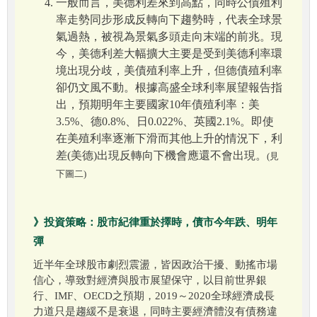
一般而言，美德利差來到高點，同時公債殖利
率走勢同步形成反轉向下趨勢時，代表全球景
氣過熱，被視為景氣多頭走向末端的前兆。現
今，美德利差大幅擴大主要是受到美德利率環
境出現分歧，美債殖利率上升，但德債殖利率
卻仍文風不動。根據高盛全球利率展望報告指
出，預期明年主要國家10年債殖利率：美
3.5%、德0.8%、日0.022%、英國2.1%。即使
在美殖利率逐漸下滑而其他上升的情況下，利
差(美德)出現反轉向下機會應還不會出現。
(見
下圖二)
》投資策略：股市紀律重於擇時，債市今年跌、明年
彈
近半年全球股市劇烈震盪，皆因政治干擾、動搖市場
信心，導致對經濟與股市展望保守，以目前世界銀
行、IMF、OECD之預期，2019～2020全球經濟成長
力道只是趨緩不是衰退，同時主要經濟體沒有債務違