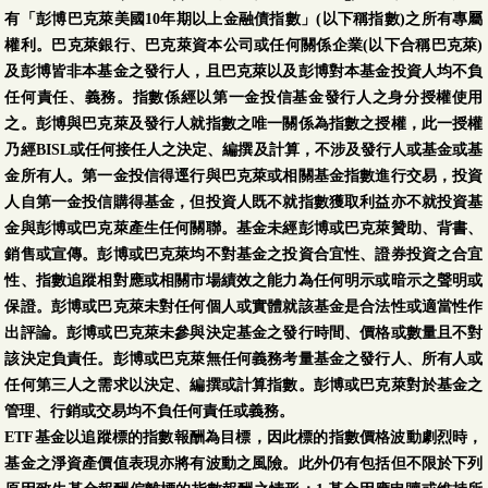
有「彭博巴克萊美國10年期以上金融債指數」(以下稱指數)之所有專屬
權利。巴克萊銀行、巴克萊資本公司或任何關係企業(以下合稱巴克萊)
及彭博皆非本基金之發行人，且巴克萊以及彭博對本基金投資人均不負
任何責任、義務。指數係經以第一金投信基金發行人之身分授權使用
之。彭博與巴克萊及發行人就指數之唯一關係為指數之授權，此一授權
乃經BISL或任何接任人之決定、編撰及計算，不涉及發行人或基金或基
金所有人。第一金投信得逕行與巴克萊或相關基金指數進行交易，投資
人自第一金投信購得基金，但投資人既不就指數獲取利益亦不就投資基
金與彭博或巴克萊產生任何關聯。基金未經彭博或巴克萊贊助、背書、
銷售或宣傳。彭博或巴克萊均不對基金之投資合宜性、證券投資之合宜
性、指數追蹤相對應或相關市場績效之能力為任何明示或暗示之聲明或
保證。彭博或巴克萊未對任何個人或實體就該基金是合法性或適當性作
出評論。彭博或巴克萊未參與決定基金之發行時間、價格或數量且不對
該決定負責任。彭博或巴克萊無任何義務考量基金之發行人、所有人或
任何第三人之需求以決定、編撰或計算指數。彭博或巴克萊對於基金之
管理、行銷或交易均不負任何責任或義務。
ETF基金以追蹤標的指數報酬為目標，因此標的指數價格波動劇烈時，
基金之淨資產價值表現亦將有波動之風險。此外仍有包括但不限於下列