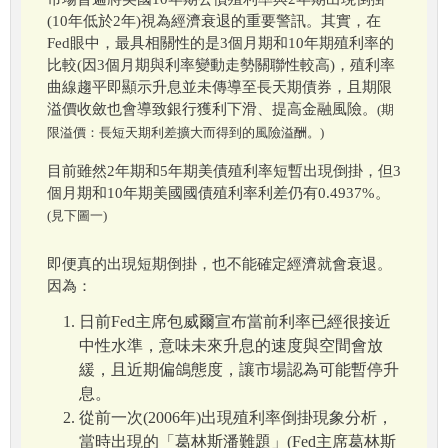
(10年低於2年)視為經濟衰退的重要警訊。其實，在
Fed眼中，最具相關性的是3個月期和10年期殖利率的
比較(因3個月期與利率變動走勢關聯性較高)，殖利率
曲線趨平即顯示升息並未傳導至長天期債券，且期限
溢價收斂也會導致銀行獲利下滑、提高金融風險。
(期
限溢價：長短天期利差擴大而得到的風險溢酬。)
目前雖然2年期和5年期美債殖利率短暫出現倒掛，但3
個月期和10年期美國國債殖利率利差仍有0.4937%。
(見下圖一)
即便真的出現短期倒掛，也不能確定經濟就會衰退。
因為：
日前Fed主席包威爾宣布當前利率已經很接近
中性水準，意味未來升息的速度與空間會放
緩，且近期偏鴿態度，讓市場認為可能暫停升
息。
從前一次(2006年)出現殖利率倒掛現象分析，
當時出現的「葛林斯潘難題」(Fed主席葛林斯