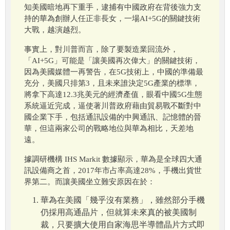
知美國暗地再下重手，逮捕有中國政府在背後強力支
持的華為創辦人任正非長女，一場AI+5G的關鍵技術
大戰，越演越烈。
事實上，對川普而言，除了要製造業回流外，
「AI+5G」可能是「讓美國再次偉大」的關鍵技術，
因為美國媒體一再警告，在5G技術上，中國的準備最
充分，美國只排第3，且未來誰決定5G產業的標準，
將拿下高達12.3兆美元的經濟產值，眼看中國5G生態
系統逼近完成，逼使著川普政府藉由貿易戰不斷對中
國企業下手，包括通訊設備的中興通訊、記憶體的晉
華，但這兩家公司的戰略地位與華為相比，天差地
遠。
據調研機構 IHS Markit 數據顯示，華為是全球四大通
訊設備商之首，2017年市占率高達28%，手機出貨世
界第二。而讓美國坐立難安原因在於：
華為在美國「幾乎沒有業務」，雖然部分手機
仍採用高通晶片，但就算未來真的被美國制
裁，只要擴大使用自家海思半導體晶片方式即