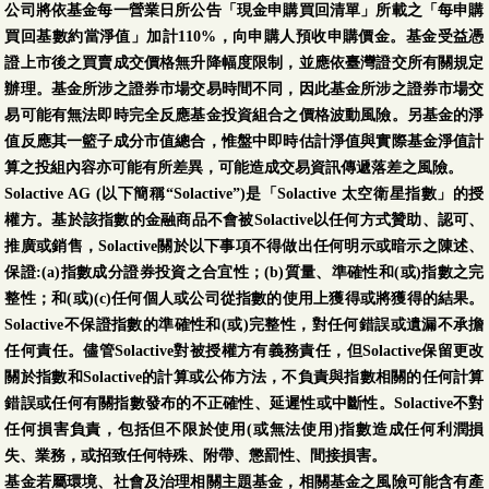
公司將依基金每一營業日所公告「現金申購買回清單」所載之「每申購
買回基數約當淨值」加計110%，向申購人預收申購價金。基金受益憑
證上市後之買賣成交價格無升降幅度限制，並應依臺灣證交所有關規定
辦理。基金所涉之證券市場交易時間不同，因此基金所涉之證券市場交
易可能有無法即時完全反應基金投資組合之價格波動風險。另基金的淨
值反應其一籃子成分市值總合，惟盤中即時估計淨值與實際基金淨值計
算之投組內容亦可能有所差異，可能造成交易資訊傳遞落差之風險。
Solactive AG (以下簡稱“Solactive”)是「Solactive 太空衛星指數」的授
權方。基於該指數的金融商品不會被Solactive以任何方式贊助、認可、
推廣或銷售，Solactive關於以下事項不得做出任何明示或暗示之陳述、
保證:(a)指數成分證券投資之合宜性；(b)質量、準確性和(或)指數之完
整性；和(或)(c)任何個人或公司從指數的使用上獲得或將獲得的結果。
Solactive不保證指數的準確性和(或)完整性，對任何錯誤或遺漏不承擔
任何責任。儘管Solactive對被授權方有義務責任，但Solactive保留更改
關於指數和Solactive的計算或公佈方法，不負責與指數相關的任何計算
錯誤或任何有關指數發布的不正確性、延遲性或中斷性。Solactive不對
任何損害負責，包括但不限於使用(或無法使用)指數造成任何利潤損
失、業務，或招致任何特殊、附帶、懲罰性、間接損害。
基金若屬環境、社會及治理相關主題基金，相關基金之風險可能含有產