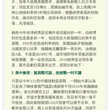
天，加拿大就應美國要求，逮捕華為創辦人任正非長
女，消息直至5日傳出，震撼金融市場。加上美國2年
期公債殖利率與5年期出現倒掛，擔憂經濟衰退的預期
升高，兩項利空加疊，使得本周全球股市空歡喜一
場，先漲後跌。
雖然今年全球經濟是近幾年表現最好的一年，但經濟
利空也是最多的一年，包括現在大家最關注的美中貿
易戰、FED升息形成利率倒掛、英國脫歐歹戲拖棚、
法國黃背心抗爭、德國梅克爾選舉一再失利、油價崩
跌3成、卡達退出OPEC等，讓市場對明年景氣與股市
相當擔憂。第一金投信認為，2019經濟是走弱非衰
退，股市是劇烈震盪非走空，原因分析如下：
》美中衝突：貿易戰可談，技術戰一吋不讓
川普在今年3/22對中國發動貿易戰，一開始大家以為
只是為了轉移通俄門議題(俄羅斯干預2016年美國總統
選舉)，使出的權宜之計，爾後看到美國有計畫性地步
步進逼，市場才驚覺美國來真的，而且有可能一發不
可收拾，因此都很期望G20川習會可以握手言和。而
劇本如期上演，兩人台前達成休兵90天協議，但卻不