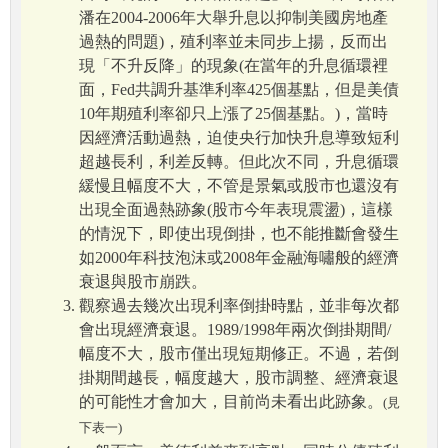
潘在2004-2006年大舉升息以抑制美國房地產
過熱的問題)，殖利率並未同步上揚，反而出
現「不升反降」的現象(在當年的升息循環裡
面，Fed共調升基準利率425個基點，但是美債
10年期殖利率卻只上漲了25個基點。)，當時
因經濟活動過熱，迫使央行加快升息導致短利
超越長利，利差反轉。但此次不同，升息循環
緩慢且幅度不大，不管是景氣或股市也還沒有
出現全面過熱跡象(股市今年表現震盪)，這樣
的情況下，即使出現倒掛，也不能推斷會發生
如2000年科技泡沫或2008年金融海嘯般的經濟
衰退與股市崩跌。
觀察過去幾次出現利率倒掛時點，並非每次都
會出現經濟衰退。1989/1998年兩次倒掛期間/
幅度不大，股市僅出現短期修正。不過，若倒
掛期間越長，幅度越大，股市調整、經濟衰退
的可能性才會加大，目前尚未看出此跡象。
(見
下表一)