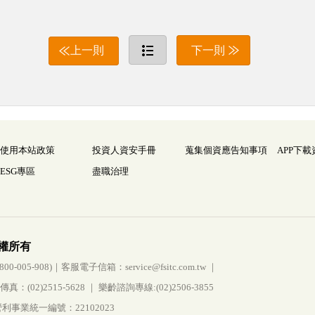
上一則
下一則
使用本站政策
投資人資安手冊
蒐集個資應告知事項
APP下載
ESG專區
盡職治理
權所有
005-908)｜客服電子信箱：service@fsitc.com.tw ｜
(02)2515-5628 ｜ 樂齡諮詢專線:(02)2506-3855
事業統一編號：22102023