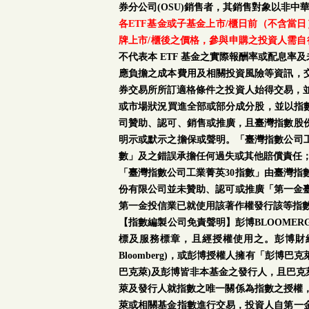
券分公司(OSU)銷售者，其銷售對象以非中
各ETF基金或子基金上市/櫃日前（不含當
牌上市/櫃後之價格，參與申購之投資人需自
不代表本 ETF 基金之實際報酬率或配息
應負擔之成本費用及相關投資風險等資訊，
券交易所所訂適格條件之投資人始得交易，並
或市場狀況買進全部或部分成分股，並以指數
司贊助、認可、銷售或推廣，且臺灣指數股
明示或默示之擔保或聲明。「臺灣指數公司工
數」及之錯誤承擔任何過失或其他賠償責任
「臺灣指數公司工業菁英30指數」由臺灣指
份有限公司並未贊助、認可或推廣「第一金臺
第一金投信業已就使用該著作權發行該等指
【指數編製公司免責聲明】彭博BLOOMERG®係彭博
標及服務標章，且經授權使用之。彭博財經有限合夥與
Bloomberg)，或彭博授權人擁有「彭
巴克萊)及彭博皆非本基金之發行人，且巴
萊及發行人就指數之唯一關係為指數之授權，
萊或相關基金指數進行交易，投資人自第一