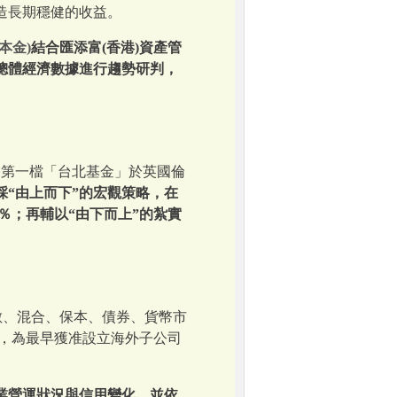
造長期穩健的收益。
本金)
結合匯添富(香港)資產管
總體經濟數據進行趨勢研判，
2日第一檔「台北基金」於英國倫
採“由上而下”的宏觀策略，在
％；再輔以“由下而上”的紮實
數、混合、保本、債券、貨幣市
資格，為最早獲准設立海外子公司
業營運狀況與信用變化，並依