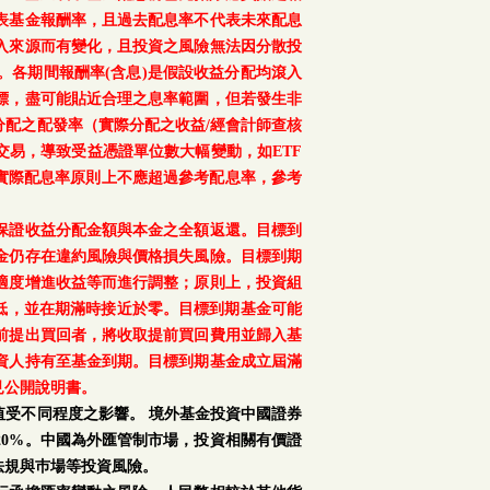
表基金報酬率，且過去配息率不代表未來配息
入來源而有變化，且投資之風險無法因分散投
。各期間報酬率(含息)是假設收益分配均滾入
標，盡可能貼近合理之息率範圍，但若發生非
配之配發率（實際分配之收益/經會計師查核
交易，導致受益憑證單位數大幅變動，如ETF
之實際配息率原則上不應超過參考配息率，參考
保證收益分配金額與本金之全額返還。目標到
金仍存在違約風險與價格損失風險。目標到期
適度增進收益等而進行調整；原則上，投資組
降低，並在期滿時接近於零。目標到期基金可能
前提出買回者，將收取提前買回費用並歸入基
資人持有至基金到期。目標到期基金成立屆滿
見公開說明書。
受不同程度之影響。 境外基金投資中國證券
0%。中國為外匯管制市場，投資相關有價證
法規與巿場等投資風險。