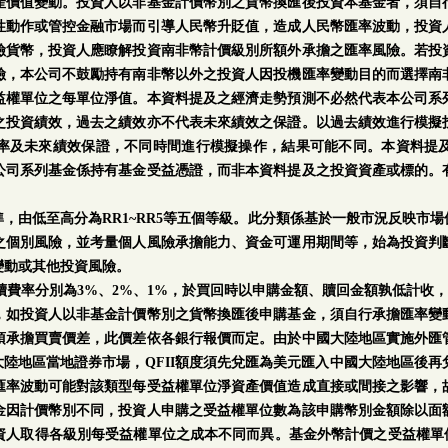
產價值變動。投資人以非基金計價幣別之貨幣換匯後投資本基金者，須自
性動作或管控金融市場而引導人民幣升貶值，造成人民幣匯率波動，投資
險貨幣，投資人應瞭解投資南非幣計價級別所額外承擔之匯率風險。若投
險，本公司不鼓勵持有南非幣以外之投資人因投機匯率變動目的而選擇南
益權單位之每單位淨值。本資料提及之經濟走勢預測不必然代表本公司系
之投資績效，過去之績效亦不代表未來績效之保證。以過去績效進行模擬
率及未來績效保證，不同時間進行模擬操作，結果可能不同。本資料提
公司系列基金係持有基金受益憑證，而非本資料提及之投資資產或標的。
。
，由低至高分為RR1~RR5等五個等級。此分類係基於一般市況反映市
之個別風險，並考量個人風險承擔能力、資金可運用期間等，始為投資判
變動或其他投資風險。
手續費率分別為3%、2%、1%，於買回時以申購金額、贖回金額孰低計收，
，如投資人以非基金計價幣別之貨幣換匯後申購基金，須自行承擔匯率變
須承擔買賣價差，此價差依各銀行報價而定。由於中國大陸地區實施外匯
中國大陸地區當地證券市場，QFII額度須先兌匯為美元匯入中國大陸地區後
匯率波動可能對該類型每受益權單位淨資產價值造成直接或間接之影響，
金因計價幣別不同，投資人申購之受益權單位數為該申購幣別金額除以面
人取得各級別每受益權單位之成本不同而異。基金外幣計價之受益權單位