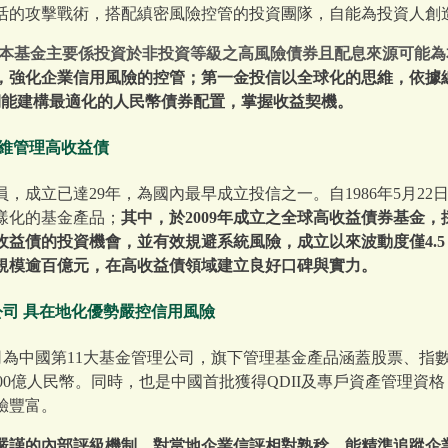
活的攻擊戰術，搭配縝密風險控管的投資團隊，自能為投資人創
(本基金主要係投資於非投資等級之高風險債券且配息來源可能為
，強化企業信用風險的控管；第一金投信以全球化的思維，依據
期能建構最適化的人民幣債券配置，掌握收益契機。
思維管理高收益債
，成立已達29年，為國內最早成立投信之一。自1986年5月2
樣化的基金產品；
其中，於2009年成立之全球高收益債券基金，
益債的投資機會，並有效規避系統風險，成立以來波動度僅4.5
金規模逾百億元，在高收益債領域建立良好口碑與實力。
公司 具在地化優勢嚴控信用風險
司為中國第11大基金管理公司，旗下管理基金產品涵蓋股票、指
3700億人民幣。同時，也是中國首批獲得QDII及專戶資產管理
驗豐富。
嚴謹的內部評級機制，對當地企業信評相對熟稔，能精準追蹤企