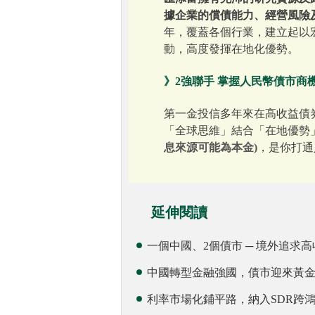
據企業的償債能力、經營風險
年，覆蓋各個行業，建立起以
動，高度發揮在地化優勢。
》2強聯手 掌握人民幣債市商
第一金投信多年來在高收益債
「全球思維」結合「在地優勢
息來源可能為本金)
，是你打通
延伸閱讀
一個中國、2個債市 ─ 境外追求
中國轉型金融強國，債市迎來黃
利率市場化鋪平路，納入SDR跨