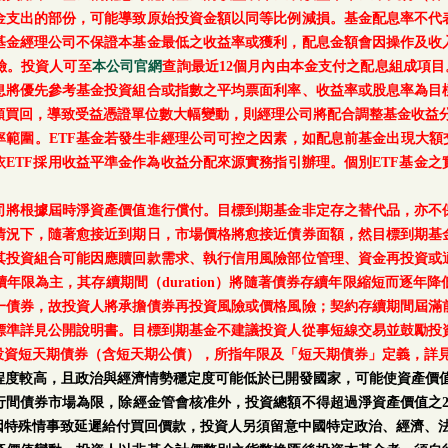
金支出的部份，可能導致原始投資金額以同等比例減損。基金配息率不代
基金經理公司不保證本基金最低之收益率或獲利，配息金額會因操作及收
險。投資人可至
本公司官網
查詢最近12個月內由本金支付之配息組成項目
息將優先參考基金投資組合或指數之平均票面利率、收益率或股息率為目
額買回，導致受益憑證單位數大幅變動，則經理公司將配合調整基金收益分
範圍。ETF基金若發生非經理公司可控之因素，如配息前基金出現大額
ETF採用收益平準金作為收益分配來源實務指引辦理。個別ETF基金
司將根據屆時淨資產價值進行償付。目標到期基金非定存之替代品，亦不
情況下，隨著愈接近到期日，市場價格將愈接近債券面額，然目標到期基
其投資組合可能因應贖回款需求、執行信用風險部位管理、資金再投資或
年限為主，其存續期間（duration）將隨著債券存續年限縮短而逐年
一債券，故投資人將承擔債券再投資風險或價格風險；契約存續期間屆滿
標準詳見公開說明書。目標到期基金不建議投資人從事短線交易並鼓勵投
投資短天期債券（含短天期公債），所指年限及「短天期債券」定義，詳
程度較高，且政治與經濟情勢穩定度可能低於已開發國家，可能使資產價值
行間債券市場為限，除經金管會核准外，投資總額不得超過淨資產價值之2
因特殊情事致延遲給付買回價款，投資人另須留意中國特定政治、經濟、