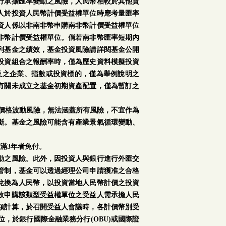
行承擔匯率變動之風險，人民幣相較於其他貨
人於投資人民幣計價受益權單位時應考量匯率
資人係以非南非幣申購南非幣計價受益權單位
非幣計價受益權單位。倘若南非幣匯率短期內
列基金之績效，基金投資風險請詳閱基金公開
投資組合之報酬率時，僅為歷史資料模擬投資
及之企業、指數或投資標的，僅為舉例說明之
有關未成立之基金初期資產配置，僅為暫訂之
場價格波動風險，無法涵蓋所有風險，不宜作為
斷。基金之風險可能含有產業景氣循環變動、
滿3年者免付。
動之風險。此外，因投資人與銀行進行外匯交
管制，基金可以透過經理公司申請獲准之合格
再兌換為人民幣，以投資當地人民幣計價之投資
故申購該類型受益權單位之受益人需承擔人民
額計算，於召開受益人會議時，各計價幣別受
，於銀行國際金融業務分行(OBU)或國際證