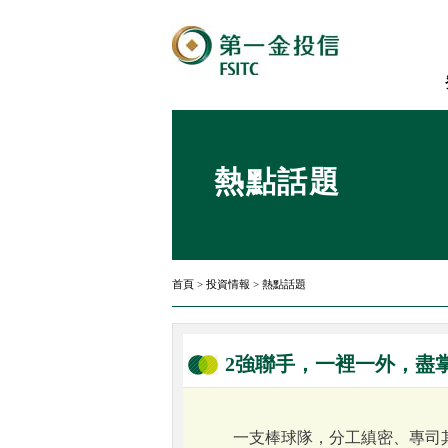
熱點話題
首頁
>
投資情報
>
熱點話題
2強聯手，一裡一外，盡
一支棒球隊，分工縝密、專司