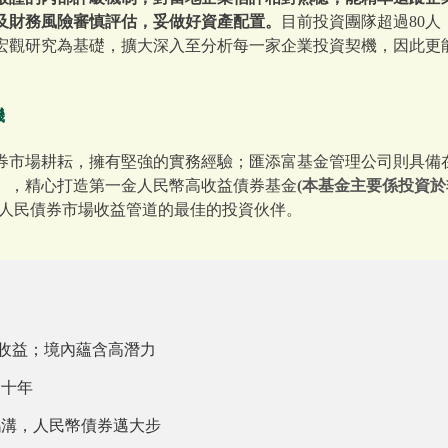
及財務風險審慎評估，妥做好資產配置。
目前投資團隊超過80人
宏觀研究為基礎，擴大深入至分析每一家企業投資契機，因此更
機
券市場耕耘，擁有堅強的實務經驗；匯添富基金管理公司則具備
」，精心打造第一金人民幣高收益債券基金
(本基金主要係投資
人民債券市場收益管道的最佳的投資伙伴。
高收益；境內蘊含高潛力
金十年
鴻溝，人民幣債券邁大步