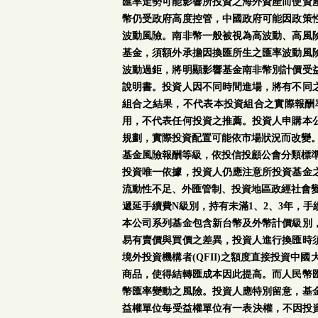
匯率走勢可能影響所投資之海外資產而使資
幣仍受政府高度控管，中國政府可能因政策
波動風險。南非幣一般被視為高波動、高風
基金，須額外承擔因換匯所生之匯率波動風
波動過鉅，將明顯影響基金南非幣別計價受
說明書。投資人因不同時間進場，將有不同
組合之結果，不代表本投資組合之實際報酬
用，不代表任何投資之推薦。投資人申購本
規劃，實際投資配置可能依市場狀況而改變
基金風險報酬等級，依投信投顧公會分類標準
投資唯一依據，投資人仍應注意所投資基金
流動性不足、外匯管制、投資地區政經社會
遞延手續費N級別，持有未滿1、2、3年，
本公司系列基金包含新台幣及外幣計價級別
易有賣價與買價之差異，投資人進行換匯時
境外投資機構者(QFII)之額度直接投資
商品，使得結轉匯成本因此提高。而人民幣
幣匯率變動之風險。投資人應特別留意，基
益權單位每受益權單位有一表決權，不因投資