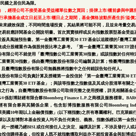
華民國之居住民為限。
日），經理公司不接受基金受益權單位數之買回；掛牌上市/櫃前參與申
行承擔基金成立日起至上市/櫃日止之期間，基金價格波動所產生折/溢價
率及未來績效保證，不同時間進場投資，其結果將可能不同，且並未考量交易
交易前應詳閱基金公開說明書。首次買賣槓桿或反向指數股票型基金受益
簽具風險預告書。第一金臺灣工業菁英30 ETF基金以追蹤標的｢臺灣工業
成分股權重作為個股持股比率之參考。「第一金臺灣工業菁英30ETF
份有限公司不就使用「臺灣指數公司工業菁英30指數」或該指數於任何特
業菁英30指數」係由臺灣指數股份有限公司編製及計算；惟臺灣指數股
；且臺灣指數股份有限公司無義務將指數中之任何錯誤告知任何人。
數股份有限公司負責計算及授權第一金投信於「第一金臺灣工業菁英30 E
灣工業菁英30 ETF基金」；與該等指數之指數值及其成分股清單有關
數之行為，自臺灣指數股份有限公司取得完整之使用授權，詳見相關基金
財經有限合夥Bloomberg Finance L.P.之商標及服務標章。BARCLAY
其關係企業，包含彭博指數服務有限公司Bloomberg Index Service
博巴克萊美國10年期以上金融債指數」(以下稱指數)之所有專屬權利。巴克萊
克萊以及彭博對本基金投資人均不負任何責任、義務。指數係經以第一金投
此一授權乃經BISL或任何接任人之決定、編撰及計算，不涉及發行人
金投信購得基金，但投資人既不就指數獲取利益亦不就投資基金與彭博或