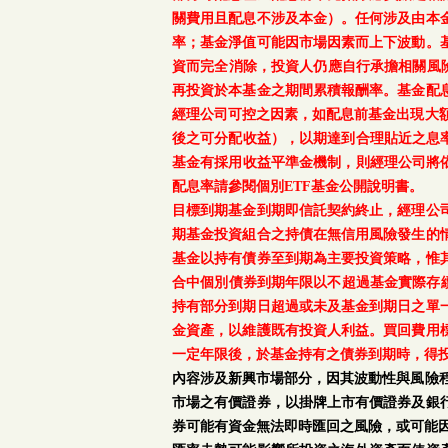
關費用且配息不涉及本金）。任何涉及由本
率；基金淨值可能因市場因素而上下波動。
資而完全消除，投資人仍應自行承擔相關風
再投資於本基金之期間累積報酬率。基金配
經理公司可控之因素，如配息前基金出現大
後之可分配收益），以期達到合理貼近之息率
基金有採用收益平準金機制，則經理公司將依
配息率請參閱個別ETF基金公開說明書。
目標到期基金到期即信託契約終止，經理公
期基金投資組合之持債在無信用風險發生的
基金以持有債券至到期為主要投資策略，惟
合中個別債券到期年限以不超過基金實際存續
持有部分到期日超過或未及基金到期日之單
金資產，以維護既有投資人利益。買回費用
一定年限後，於基金持有之債券到期時，得
內容涉及新興市場部分，因其波動性與風險
市場之有價證券，以掛牌上市有價證券及銀
券可能有資金無法即時匯回之風險，或可能