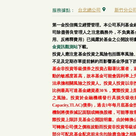
台北總公司
新竹分公
服務據點：
第一金投信獨立經營管理。本公司系列基金
司除盡善良管理人之注意義務外，不負責基
用、反稀釋費用）已揭露於基金之公開說明
金資訊觀測站
下載。
投資人應注意基金投資之風險包括匯率風險
不足及定期存單提前解約而影響基金淨值下
基金非投資等級債券之投資占顯著比重者，
動的敏感度甚高，故本基金可能會因利率上
法承擔相關風險之投資人。投資人投資以非投資
比例最高可達基金總資產30％，實際投資
之風險。投資於金融機構發行具損失吸收能力債券(含應急可
Capacity,TLAC)債券)，過去1年
機制將債券減記面額或轉換股權，可能導致
際投資上限詳見基金公開說明書。由於轉換
可轉換公司債之價格波動而投資非投資等級
部分可配息基金配息前未先扣除應負擔之相