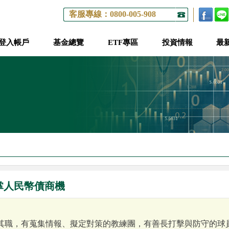
客服專線：0800-005-908
登入帳戶
基金總覽
ETF專區
投資情報
最
掌人民幣債商機
其職，有蒐集情報、擬定對策的教練團，有善長打擊與防守的球