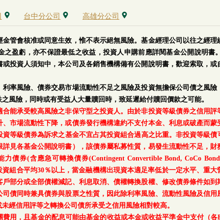
司
台中分公司
高雄分公司
經金管會核准或同意生效，惟不表示絕無風險。基金經理公司以往之經理
金之盈虧，亦不保證最低之收益，投資人申購前應詳閱基金公開說明書
書或投資人須知中，本公司及各銷售機構備有公開說明書，歡迎索取，或
、利率風險、債券交易市場流動性不足之風險及投資無擔保公司債之風險
跌之風險，同時或有受益人大量贖回時，致延遲給付贖回價款之可能。
適合能承受較高風險之非保守型之投資人。由於非投資等級債券之信用評
升、市場流動性下降，或債券發行機構違約不支付本金、利息或破產而蒙
等級債券為訴求之基金不宜占其投資組合過高之比重。非投資等級債可能投資
上限詳見各基金公開說明書），該債券屬私募性質，易發生流動性不足，財
轉換債券(Contingent Convertible Bond, CoCo Bond)及具
每月底基金投資組合平均30％以上，當金融機構出現資本適足率低於一定水平
客戶部分或全部債權減記、利息取消、債權轉換股權、修改債券條件如到
公司債同時兼具債券與股票之性質，因此除利率風險、流動性風險及信用
或未經信用評等之轉換公司債所承受之信用風險相對較高。
關費用，且基金的配息可能由基金的收益或本金或收益平準金中支付（各E