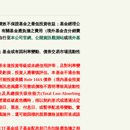
績效不保證基金之最低投資收益；基金經理公
。有關基金應負擔之費用（境外基金含分銷費
自行至
本公司官網
、
公開資訊觀測站
或
境外基
；基金或有因利率變動、債券交易市場流動性
等未達投資等級或未經信用評等，且對利率變
受虧損，投資人應審慎評估。本基金不適合無
美國 Rule 144A 債券（境內基金投資
務訊息揭露不完整或價格不透明導致高波動性
總損失吸收能力(Total Loss-Absorbing
、重大營運或破產危機時，得以契約形式或透過法定
期日、票息、付息日、或暫停配息等變動。實
風險外，還可能因標的股票價格波動而造成該
TF基金或子基金配息前已先扣除應負擔之相