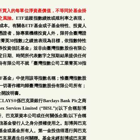
購所買入的每單位淨資產價值，不等同於基金掛
之風險。
ETF追蹤指數績效或殖利率之表現，
成本。有關各ETF基金或子基金特性、投資人
憑證者，除專業機構投資人外，限符合臺灣證
菁英30指數｣之績效表現為目標，依指數特性
證券投資信託基金」並非由臺灣指數股份有限公
定日期、時間所代表數字之預期結果提供任何
份有限公司不就「臺灣指數公司工業菁英30指
TF基金」中使用該等指數名稱；惟臺灣指數股
之一切著作權均歸臺灣指數股份有限公司所有；
公開說明書。
S®係巴克萊銀行Barclays Bank Plc之商
s Limited (“BISL”)(以下合稱彭博
銀行、巴克萊資本公司或任何關係企業(以下合稱
信基金發行人之身分授權使用之。彭博與巴克
或基金或基金所有人。第一金投信得逕行與巴克
巴克萊產生任何關聯。基金未經彭博或巴克萊