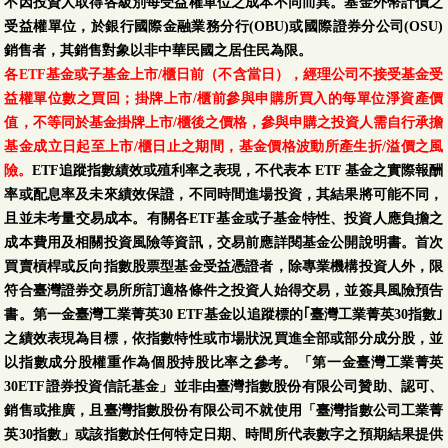
不因投資人取得各級別每受益權單位之成本不同而異。基金外幣計價之
受益權單位，於銀行國際金融業務分行(OBU)或國際證券分公司(OSU)
銷售者，其銷售對象以非中華民國之居住民為限。
各ETF基金或子基金上市/櫃日前（不含當日），經理公司不接受基金受
益權單位數之買回；掛牌上市/櫃前參與申購所買入的每單位淨資產價
值，不等同於基金掛牌上市/櫃後之價格，參與申購之投資人需自行承擔
基金成立日起至上市/櫃日止之期間，基金價格波動所產生折/溢價之風
險。
ETF追蹤指數績效或殖利率之表現，不代表本 ETF 基金之實際報酬
率或配息率及未來績效保證，不同時間進場投資，其結果將可能不同，
且並未考量交易成本。有關各ETF基金或子基金特性、投資人應負擔之
成本費用及相關投資風險等資訊，交易前應詳閱基金公開說明書。首次
買賣槓桿或反向指數股票型基金受益憑證者，除專業機構投資人外，限
符合臺灣證券交易所所訂適格條件之投資人始得交易，並簽具風險預告
書。第一金臺灣工業菁英30 ETF基金以追蹤標的｢臺灣工業菁英30指數｣
之績效表現為目標，依指數特性或市場狀況買進全部或部分成分股，並
以指數成分股權重作為個股持股比率之參考。「第一金臺灣工業菁英
30ETF證券投資信託基金」並非由臺灣指數股份有限公司贊助、認可、
銷售或推廣，且臺灣指數股份有限公司不就使用「臺灣指數公司工業菁
英30指數」或該指數於任何特定日期、時間所代表數字之預期結果提供