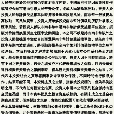
人民幣相較於其他貨幣仍受政府高度控管，中國政府可能因政策性動作
或管控金融市場而引導人民幣升貶值，造成人民幣匯率波動，投資人於
投資人民幣計價受益權單位時應考量匯率波動風險。南非幣一般被視為
高波動、高風險貨幣，投資人應瞭解投資南非幣計價級別所額外承擔之
匯率風險。若投資人係以非南非幣申購南非幣計價受益權單位基金，須
額外承擔因換匯所生之匯率波動風險，本公司不鼓勵持有南非幣以外之
投資人因投機匯率變動目的而選擇南非幣計價受益權單位。倘若南非幣
匯率短期內波動過鉅，將明顯影響基金南非幣別計價受益權單位之每單
位淨值。本資料提及之經濟走勢預測不必然代表本公司系列基金之績
效，基金投資風險請詳閱基金公開說明書。投資人因不同時間進場，將
有不同之投資績效，過去之績效亦不代表未來績效之保證。以過去績效
進行模擬投資組合之報酬率時，僅為歷史資料模擬投資組合之結果，不
代表本投資組合之實際報酬率及未來績效保證，不同時間進行模擬操
作，結果可能不同。本資料提及之企業、指數或投資標的，僅為舉例說
明之用，不代表任何投資之推薦。投資人申購本公司系列基金係持有基
金受益憑證，而非本資料提及之投資資產或標的。有關未成立之基金初
期資產配置，僅為暫訂之規劃，實際投資配置可能依市場狀況而改變。
基金風險報酬等級，依投信投顧公會分類標準，由低至高分為RR1~RR5
等五個等級。此分類係基於一般市況反映市場價格波動風險，無法涵蓋