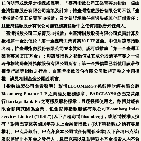
任何明示或默示之擔保或聲明。「臺灣指數公司工業菁英30指數」係由
臺灣指數股份有限公司編製及計算；惟臺灣指數股份有限公司不就「臺
灣指數公司工業菁英30指數」及之錯誤承擔任何過失或其他賠償責任；
且臺灣指數股份有限公司無義務將指數中之任何錯誤告知任何人。
「臺灣指數公司工業菁英30指數」由臺灣指數股份有限公司負責計算及
授權第一金投信於「第一金臺灣工業菁英30 ETF基金」中使用該等指數
名稱；惟臺灣指數股份有限公司並未贊助、認可或推廣「第一金臺灣工
業菁英30 ETF基金」；與該等指數之指數值及其成分股清單有關之一切
著作權均歸臺灣指數股份有限公司所有；第一金投信業已就使用該著作
權發行該等指數之行為，自臺灣指數股份有限公司取得完整之使用授
權，詳見相關基金公開說明書。
【指數編製公司免責聲明】彭博BLOOMERG®係彭博財經有限合夥
Bloomberg Finance L.P.之商標及服務標章。BARCLAYS®係巴克萊銀
行Barclays Bank Plc之商標及服務標章，且經授權使用之。彭博財經有
限合夥與其關係企業，包含彭博指數服務有限公司Bloomberg Index
Services Limited (“BISL”)(以下合稱彭博Bloomberg)，或彭博授權人擁
有「彭博巴克萊美國10年期以上金融債指數」(以下稱指數)之所有專屬
權利。巴克萊銀行、巴克萊資本公司或任何關係企業(以下合稱巴克萊)
及彭博皆非本基金之發行人，且巴克萊以及彭博對本基金投資人均不負