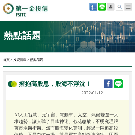
熱點話題
首頁
>
投資情報
>
熱點話題
擁抱高股息，股海不浮沈！
2022/01/12
AI人工智慧、元宇宙、電動車、太空、氣候變遷一大
堆趨勢，讓人聽了目眩神迷、心花怒放，不明究理跟
著市場衝衝衝。然而股海變化莫測，經過一陣追高殺
低後，不是白忙一場，就是買在高點慘遭套牢，因而