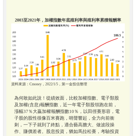
2003至2021年，加權指數年底殖利率與殖利率累積報酬率
資料來源：Cmoney，2022/1/5，第一金投信整理
為何敢如此說！從績效面，比較加權指數、電子類股
及加權(含息)報酬指數，近一年電子類股領跑在前，
漲幅37％大贏加權報酬指數10％，以田徑賽形容，電
子股的股性很像百米賽跑，哨聲響起，全力向前衝
刺，一下子就到了終點，適合藝高膽大、做波段操
作、賺價差者。股息投資，猶如馬拉松賽，考驗投資