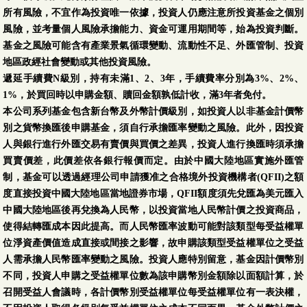
所有風險，不宜作為投資唯一依據，投資人仍應注意所投資基金之個別
風險，並考量個人風險承擔能力、資金可運用期間等，始為投資判斷。
基金之風險可能含有產業景氣循環變動、流動性不足、外匯管制、投資
地區政經社會變動或其他投資風險。
遞延手續費N級別，持有未滿1、2、3年，手續費率分別為3%、2%、
1%，於買回時以申購金額、贖回金額孰低計收，滿3年者免付。
本公司系列基金包含新台幣及外幣計價級別，如投資人以非基金計價幣
別之貨幣換匯後申購基金，須自行承擔匯率變動之風險。此外，因投資
人與銀行進行外匯交易有賣價與買價之差異，投資人進行換匯時須承擔
買賣價差，此價差依各銀行報價而定。由於中國大陸地區實施外匯管
制，基金可以透過經理公司申請獲准之合格境外投資機構者(QFII)之額
度直接投資中國大陸地區當地證券市場，QFII額度須先兌匯為美元匯入
中國大陸地區後再兌換為人民幣，以投資當地人民幣計價之投資商品，
使得結轉匯成本因此提高。而人民幣匯率波動可能對該類型每受益權單
位淨資產價值造成直接或間接之影響，故申購該類型受益權單位之受益
人需承擔人民幣匯率變動之風險。投資人應特別留意，基金因計價幣別
不同，投資人申購之受益權單位數為該申購幣別金額除以面額計算，於
召開受益人會議時，各計價幣別受益權單位每受益權單位有一表決權，