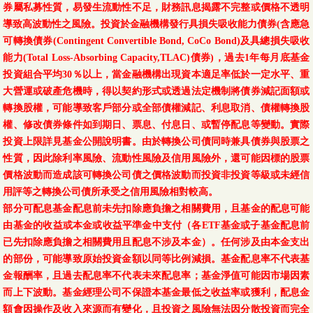
券屬私募性質，易發生流動性不足，財務訊息揭露不完整或價格不透明
導致高波動性之風險。投資於金融機構發行具損失吸收能力債券(含應急
可轉換債券(Contingent Convertible Bond, CoCo Bond)及具總損失吸收
能力(Total Loss-Absorbing Capacity,TLAC)債券)，過去1年每月底基金
投資組合平均30％以上，當金融機構出現資本適足率低於一定水平、重
大營運或破產危機時，得以契約形式或透過法定機制將債券減記面額或
轉換股權，可能導致客戶部分或全部債權減記、利息取消、債權轉換股
權、修改債券條件如到期日、票息、付息日、或暫停配息等變動。實際
投資上限詳見基金公開說明書。由於轉換公司債同時兼具債券與股票之
性質，因此除利率風險、流動性風險及信用風險外，還可能因標的股票
價格波動而造成該可轉換公司債之價格波動而投資非投資等級或未經信
用評等之轉換公司債所承受之信用風險相對較高。
部分可配息基金配息前未先扣除應負擔之相關費用，且基金的配息可能
由基金的收益或本金或收益平準金中支付（各ETF基金或子基金配息前
已先扣除應負擔之相關費用且配息不涉及本金）。任何涉及由本金支出
的部份，可能導致原始投資金額以同等比例減損。基金配息率不代表基
金報酬率，且過去配息率不代表未來配息率；基金淨值可能因市場因素
而上下波動。基金經理公司不保證本基金最低之收益率或獲利，配息金
額會因操作及收入來源而有變化，且投資之風險無法因分散投資而完全