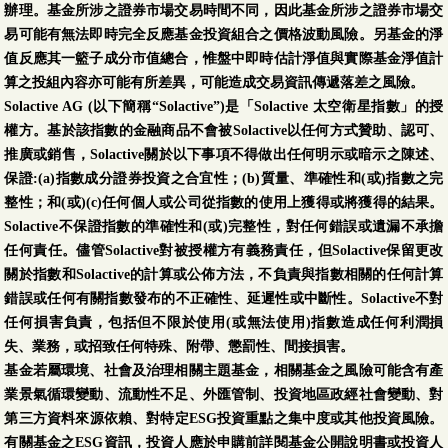
辦理。基金所涉之證券市場交易時間不同，因此基金所涉之證券市場交
易可能有無法即時完全反應基金投資組合之價格波動風險。另基金的淨
值反應其一籃子成分市值總合，惟盤中即時估計淨值與實際基金淨值計
算之投組內容亦可能有所差異，可能造成交易資訊傳遞落差之風險。
Solactive AG (以下簡稱“Solactive”)是「Solactive 太空衛星指數」的授
權方。基於該指數的金融商品不會被Solactive以任何方式贊助、認可、
推廣或銷售，Solactive關於以下事項不得做出任何明示或暗示之陳述、
保證:(a)指數成分證券投資之合宜性；(b)質量、準確性和(或)指數之完
整性；和(或)(c)任何個人或公司從指數的使用上獲得或將獲得的結果。
Solactive不保證指數的準確性和(或)完整性，對任何錯誤或遺漏不承擔
任何責任。儘管Solactive對被授權方有義務責任，但Solactive保留更改
關於指數和Solactive的計算或公佈方法，不負責與指數相關的任何計算
錯誤或任何有關指數發布的不正確性、延遲性或中斷性。Solactive不對
任何損害負責，包括但不限於使用(或無法使用)指數造成任何利潤損
失、業務，或招致任何特殊、附帶、懲罰性、間接損害。
基金若屬環境、社會及治理相關主題基金，相關基金之風險可能含有產
業景氣循環變動、流動性不足、外匯管制、投資地區政經社會變動、對
第三方資料來源依賴、對特定ESG投資重點之集中度或其他投資風險。
有關基金之ESG資訊，投資人應於申購前詳閱基金公開說明書或投資人