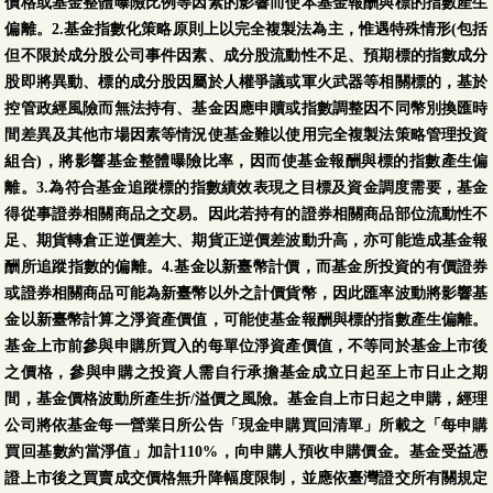
價格或基金整體曝險比例等因素的影響而使本基金報酬與標的指數產生
偏離。2.基金指數化策略原則上以完全複製法為主，惟遇特殊情形(包括
但不限於成分股公司事件因素、成分股流動性不足、預期標的指數成分
股即將異動、標的成分股因屬於人權爭議或軍火武器等相關標的，基於
控管政經風險而無法持有、基金因應申贖或指數調整因不同幣別換匯時
間差異及其他市場因素等情況使基金難以使用完全複製法策略管理投資
組合)，將影響基金整體曝險比率，因而使基金報酬與標的指數產生偏
離。3.為符合基金追蹤標的指數績效表現之目標及資金調度需要，基金
得從事證券相關商品之交易。因此若持有的證券相關商品部位流動性不
足、期貨轉倉正逆價差大、期貨正逆價差波動升高，亦可能造成基金報
酬所追蹤指數的偏離。4.基金以新臺幣計價，而基金所投資的有價證券
或證券相關商品可能為新臺幣以外之計價貨幣，因此匯率波動將影響基
金以新臺幣計算之淨資產價值，可能使基金報酬與標的指數產生偏離。
基金上市前參與申購所買入的每單位淨資產價值，不等同於基金上市後
之價格，參與申購之投資人需自行承擔基金成立日起至上市日止之期
間，基金價格波動所產生折/溢價之風險。基金自上市日起之申購，經理
公司將依基金每一營業日所公告「現金申購買回清單」所載之「每申購
買回基數約當淨值」加計110%，向申購人預收申購價金。基金受益憑
證上市後之買賣成交價格無升降幅度限制，並應依臺灣證交所有關規定