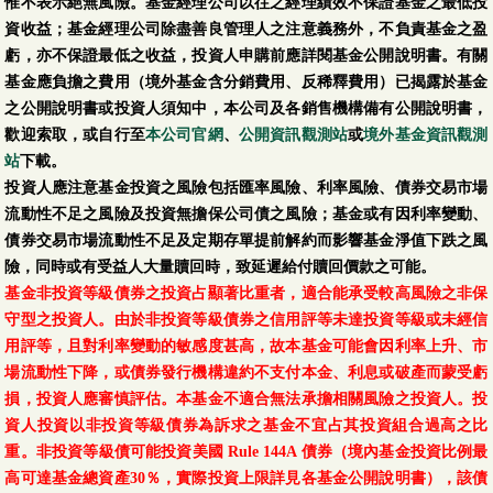
惟不表示絕無風險。基金經理公司以往之經理績效不保證基金之最低投
資收益；基金經理公司除盡善良管理人之注意義務外，不負責基金之盈
虧，亦不保證最低之收益，投資人申購前應詳閱基金公開說明書。有關
基金應負擔之費用（境外基金含分銷費用、反稀釋費用）已揭露於基金
之公開說明書或投資人須知中，本公司及各銷售機構備有公開說明書，
歡迎索取，或自行至
本公司官網
、
公開資訊觀測站
或
境外基金資訊觀測
站
下載。
投資人應注意基金投資之風險包括匯率風險、利率風險、債券交易市場
流動性不足之風險及投資無擔保公司債之風險；基金或有因利率變動、
債券交易市場流動性不足及定期存單提前解約而影響基金淨值下跌之風
險，同時或有受益人大量贖回時，致延遲給付贖回價款之可能。
基金非投資等級債券之投資占顯著比重者，適合能承受較高風險之非保
守型之投資人。由於非投資等級債券之信用評等未達投資等級或未經信
用評等，且對利率變動的敏感度甚高，故本基金可能會因利率上升、市
場流動性下降，或債券發行機構違約不支付本金、利息或破產而蒙受虧
損，投資人應審慎評估。本基金不適合無法承擔相關風險之投資人。投
資人投資以非投資等級債券為訴求之基金不宜占其投資組合過高之比
重。非投資等級債可能投資美國 Rule 144A 債券（境內基金投資比例最
高可達基金總資產30％，實際投資上限詳見各基金公開說明書），該債