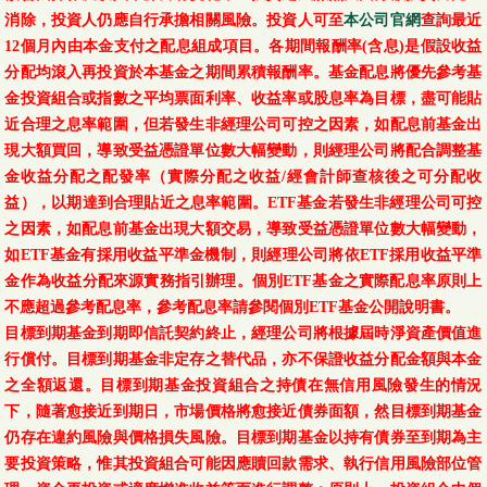
消除，投資人仍應自行承擔相關風險。投資人可至
本公司官網
查詢最近
12個月內由本金支付之配息組成項目。各期間報酬率(含息)是假設收益
分配均滾入再投資於本基金之期間累積報酬率。基金配息將優先參考基
金投資組合或指數之平均票面利率、收益率或股息率為目標，盡可能貼
近合理之息率範圍，但若發生非經理公司可控之因素，如配息前基金出
現大額買回，導致受益憑證單位數大幅變動，則經理公司將配合調整基
金收益分配之配發率（實際分配之收益/經會計師查核後之可分配收
益），以期達到合理貼近之息率範圍。ETF基金若發生非經理公司可控
之因素，如配息前基金出現大額交易，導致受益憑證單位數大幅變動，
如ETF基金有採用收益平準金機制，則經理公司將依ETF採用收益平準
金作為收益分配來源實務指引辦理。個別ETF基金之實際配息率原則上
不應超過參考配息率，參考配息率請參閱個別ETF基金公開說明書。
目標到期基金到期即信託契約終止，經理公司將根據屆時淨資產價值進
行償付。目標到期基金非定存之替代品，亦不保證收益分配金額與本金
之全額返還。目標到期基金投資組合之持債在無信用風險發生的情況
下，隨著愈接近到期日，市場價格將愈接近債券面額，然目標到期基金
仍存在違約風險與價格損失風險。目標到期基金以持有債券至到期為主
要投資策略，惟其投資組合可能因應贖回款需求、執行信用風險部位管