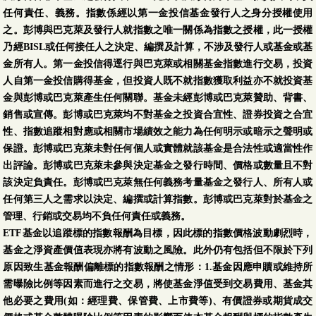
任何責任、義務。指數係經以第一金投信基金發行人之身分授權使用
之。彭博與巴克萊及發行人就指數之唯一關係為指數之授權，此一授權
乃經BISL或任何接任人之決定、編撰及計算，不涉及發行人或基金或基
金所有人。第一金投信得逕行與巴克萊或相關基金指數進行交易，投資
人自第一金投信購得基金，但投資人既不就指數獲取利益亦不就投資基
金與彭博或巴克萊產生任何關聯。基金未經彭博或巴克萊贊助、背書、
銷售或宣傳。彭博或巴克萊均不對基金之投資合宜性、證券投資之合宜
性、指數追蹤相對應或相關市場績效之能力為任何明示或暗示之聲明或
保證。彭博或巴克萊未對任何個人或實體就該基金是合法性或適當性作
出評論。彭博或巴克萊未參與決定基金之發行時間、價格或數量且不對
該決定負責任。彭博或巴克萊無任何義務考量基金之發行人、所有人或
任何第三人之需求以決定、編撰或計算指數。彭博或巴克萊對於基金之
管理、行銷或交易均不負任何責任或義務。
ETF基金以追蹤標的指數報酬為目標，因此標的指數價格波動劇烈時，
基金之淨資產價值表現亦將有波動之風險。此外仍有包括但不限於下列
原因致生基金報酬偏離標的指數報酬之情形：1.基金因應申贖或維持所
需曝險比例等因素而進行之交易，將使基金淨值受到交易費用、基金其
他必要之費用(如：經理費、保管費、上市費等)、有價證券或期貨成交