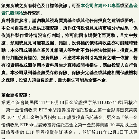
須知所載之所有特色及目標等資訊，可至
本公司官網ESG專區
或至
基金
資訊觀測站
進行查詢。
資料僅供參考，請勿將其視為買賣基金或其他任何投資之建議或要約。
本公司自當盡力提供正確資訊，所作任何投資意見與市場分析結果，係
依資料製作當時情況進行判斷，惟可能因市場變化而更動，且文中數
據、預測或意見可能有脫漏、錯誤，投資標的價格與收益亦可能隨時變
動，本公司或關係企業與其相關人等對此不負任何法律責任，投資人應
自行判斷投資標的、投資風險，不應將本資料引為投資之唯一依據，若
有投資損益或因使用本資料所生之直接或間接損失，應由投資人自行負
責。本公司系列基金無受存款保險、保險安定基金或其他相關保護機制
之保障，投資人須自負盈虧，最大損失可能為全部本金。
基金更名資訊：
業經金管會於民國111年10月18日金管證投字第1110357443號函核准
「第一金優債收息 ETF 傘型證券投資信託基金之第一金彭博巴克萊美
國 10 年期以上金融債券指數 ETF 證券投資信託基金」更名為「第一金
優債收息 ETF 傘型證券投資信託基金之第一金彭博美國 10 年期以上金
融債券指數 ETF 證券投資信託基金」，並訂於111年12月1日正式更