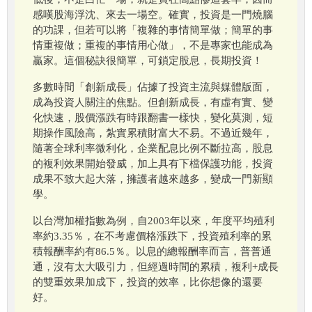
感嘆股海浮沈、來去一場空。確實，投資是一門燒腦
的功課，但若可以將「複雜的事情簡單做；簡單的事
情重複做；重複的事情用心做」，不是專家也能成為
贏家。這個秘訣很簡單，可鎖定股息，長期投資！
多數時間「創新成長」佔據了投資主流與媒體版面，
成為投資人關注的焦點。但創新成長，有虛有實、變
化快速，股價漲跌有時跟翻書一樣快，變化莫測，短
期操作風險高，紮實累積財富大不易。不過近幾年，
隨著全球利率微利化，企業配息比例不斷拉高，股息
的複利效果開始發威，加上具有下檔保護功能，投資
成果不致大起大落，擁護者越來越多，變成一門新顯
學。
以台灣加權指數為例，自2003年以來，年度平均殖利
率約3.35％，在不考慮價格漲跌下，投資殖利率的累
積報酬率約有86.5％。以息的總報酬率而言，普普通
通，沒有太大吸引力，但經過時間的累積，複利+成長
的雙重效果加成下，投資的效率，比你想像的還要
好。