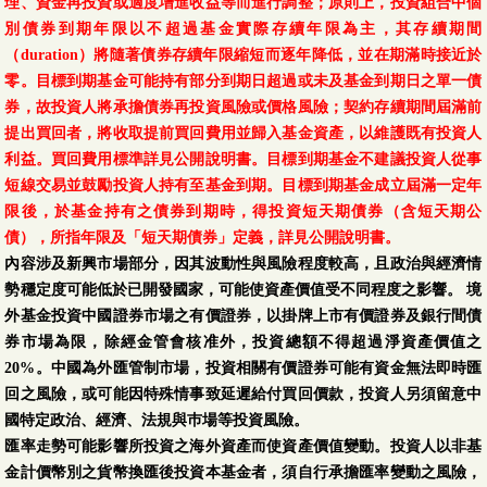
理、資金再投資或適度增進收益等而進行調整；原則上，投資組合中個
別債券到期年限以不超過基金實際存續年限為主，其存續期間
（duration）將隨著債券存續年限縮短而逐年降低，並在期滿時接近於
零。目標到期基金可能持有部分到期日超過或未及基金到期日之單一債
券，故投資人將承擔債券再投資風險或價格風險；契約存續期間屆滿前
提出買回者，將收取提前買回費用並歸入基金資產，以維護既有投資人
利益。買回費用標準詳見公開說明書。目標到期基金不建議投資人從事
短線交易並鼓勵投資人持有至基金到期。目標到期基金成立屆滿一定年
限後，於基金持有之債券到期時，得投資短天期債券（含短天期公
債），所指年限及「短天期債券」定義，詳見公開說明書。
內容涉及新興市場部分，因其波動性與風險程度較高，且政治與經濟情
勢穩定度可能低於已開發國家，可能使資產價值受不同程度之影響。 境
外基金投資中國證券市場之有價證券，以掛牌上市有價證券及銀行間債
券市場為限，除經金管會核准外，投資總額不得超過淨資產價值之
20%。中國為外匯管制市場，投資相關有價證券可能有資金無法即時匯
回之風險，或可能因特殊情事致延遲給付買回價款，投資人另須留意中
國特定政治、經濟、法規與巿場等投資風險。
匯率走勢可能影響所投資之海外資產而使資產價值變動。投資人以非基
金計價幣別之貨幣換匯後投資本基金者，須自行承擔匯率變動之風險，