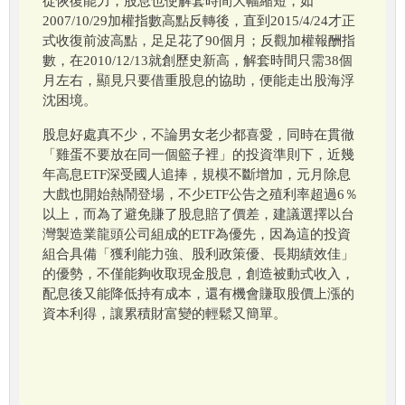
從恢復能力，股息也使解套時間大幅縮短，如
2007/10/29加權指數高點反轉後，直到2015/4/24才正
式收復前波高點，足足花了90個月；反觀加權報酬指
數，在2010/12/13就創歷史新高，解套時間只需38個
月左右，顯見只要借重股息的協助，便能走出股海浮
沈困境。
股息好處真不少，不論男女老少都喜愛，同時在貫徹
「雞蛋不要放在同一個籃子裡」的投資準則下，近幾
年高息ETF深受國人追捧，規模不斷增加，元月除息
大戲也開始熱鬧登場，不少ETF公告之殖利率超過6％
以上，而為了避免賺了股息賠了價差，建議選擇以台
灣製造業龍頭公司組成的ETF為優先，因為這的投資
組合具備「獲利能力強、股利政策優、長期績效佳」
的優勢，不僅能夠收取現金股息，創造被動式收入，
配息後又能降低持有成本，還有機會賺取股價上漲的
資本利得，讓累積財富變的輕鬆又簡單。