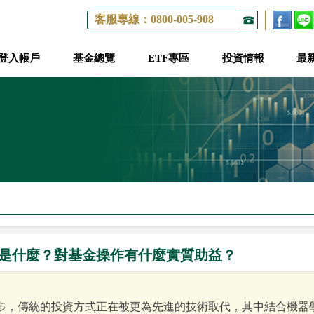
客服專線：0800-005-908
登入帳戶
基金總覽
ETF專區
投資情報
最
是什麼？對基金操作有什麼實質助益？
步，傳統的投資方式正在被更為先進的技術取代，其中結合機器