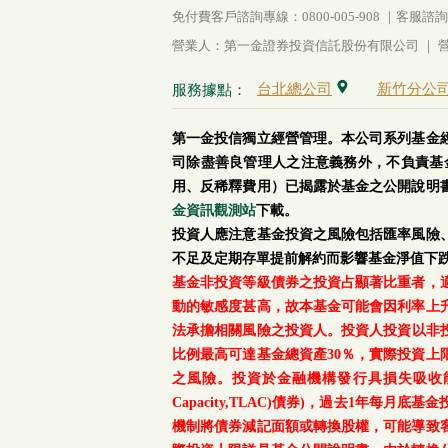
免付費客戶諮詢專線：0800-005-908 ｜客服諮詢傳真：
營業人：第一金證券投資信託股份有限公司 ｜ 營利
台北總公司
新竹分公
服務據點：
第一金投信獨立經營管理。本公司系列基金
司除盡善良管理人之注意義務外，不負責基
用、反稀釋費用）已揭露於基金之公開說明
金資訊觀測站
下載。
投資人應注意基金投資之風險包括匯率風險
不足及定期存單提前解約而影響基金淨值下
基金非投資等級債券之投資占顯著比重者，
動的敏感度甚高，故本基金可能會因利率上
法承擔相關風險之投資人。投資人投資以非投資
比例最高可達基金總資產30％，實際投資
之風險。投資於金融機構發行具損失吸收能力債券(含應急可
Capacity,TLAC)債券)，過去1年
機制將債券減記面額或轉換股權，可能導致