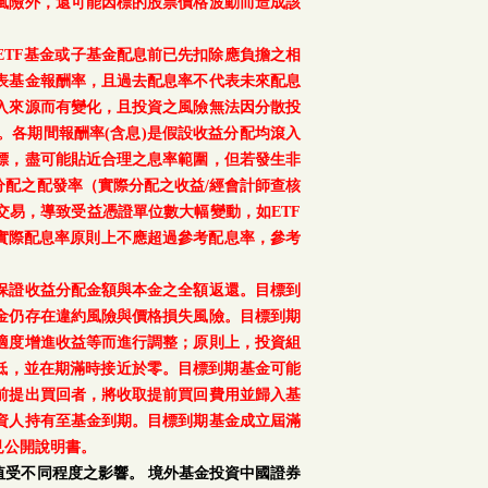
風險外，還可能因標的股票價格波動而造成該
TF基金或子基金配息前已先扣除應負擔之相
表基金報酬率，且過去配息率不代表未來配息
入來源而有變化，且投資之風險無法因分散投
。各期間報酬率(含息)是假設收益分配均滾入
標，盡可能貼近合理之息率範圍，但若發生非
配之配發率（實際分配之收益/經會計師查核
交易，導致受益憑證單位數大幅變動，如ETF
之實際配息率原則上不應超過參考配息率，參考
保證收益分配金額與本金之全額返還。目標到
金仍存在違約風險與價格損失風險。目標到期
適度增進收益等而進行調整；原則上，投資組
降低，並在期滿時接近於零。目標到期基金可能
前提出買回者，將收取提前買回費用並歸入基
資人持有至基金到期。目標到期基金成立屆滿
見公開說明書。
受不同程度之影響。 境外基金投資中國證券