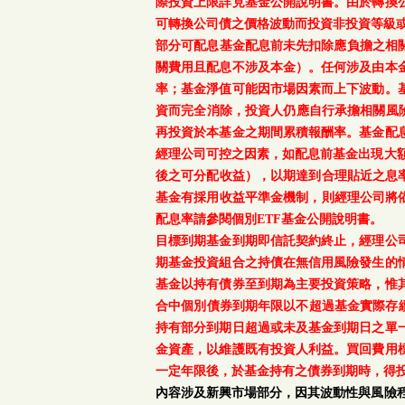
際投資上限詳見基金公開說明書。由於轉換
可轉換公司債之價格波動而投資非投資等級
部分可配息基金配息前未先扣除應負擔之相
關費用且配息不涉及本金）。任何涉及由本
率；基金淨值可能因市場因素而上下波動。
資而完全消除，投資人仍應自行承擔相關風
再投資於本基金之期間累積報酬率。基金配
經理公司可控之因素，如配息前基金出現大
後之可分配收益），以期達到合理貼近之息率
基金有採用收益平準金機制，則經理公司將依
配息率請參閱個別ETF基金公開說明書。
目標到期基金到期即信託契約終止，經理公
期基金投資組合之持債在無信用風險發生的
基金以持有債券至到期為主要投資策略，惟
合中個別債券到期年限以不超過基金實際存續
持有部分到期日超過或未及基金到期日之單
金資產，以維護既有投資人利益。買回費用
一定年限後，於基金持有之債券到期時，得
內容涉及新興市場部分，因其波動性與風險