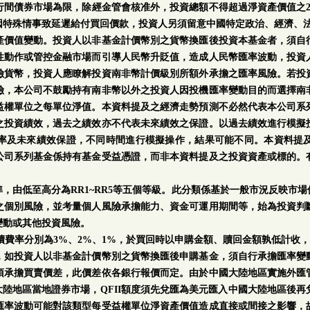
行間債券市場為限，除經金管會核准外，投資總額不得超過淨資產價值之2
因特殊情事致延遲給付買回價款，投資人另須留意中國特定政治、經濟、
產價值變動。投資人以非基金計價幣別之貨幣換匯後投資本基金者，須自
性動作或管控金融市場而引導人民幣升貶值，造成人民幣匯率波動，投資
險貨幣，投資人應瞭解投資南非幣計價級別所額外承擔之匯率風險。若投
險，本公司不鼓勵持有南非幣以外之投資人因投機匯率變動目的而選擇南
益權單位之每單位淨值。本資料提及之經濟走勢預測不必然代表本公司系
之投資績效，過去之績效亦不代表未來績效之保證。以過去績效進行模擬
率及未來績效保證，不同時間進行模擬操作，結果可能不同。本資料提
公司系列基金係持有基金受益憑證，而非本資料提及之投資資產或標的。
。
，由低至高分為RR1~RR5等五個等級。此分類係基於一般市況反映市
之個別風險，並考量個人風險承擔能力、資金可運用期間等，始為投資判
變動或其他投資風險。
手續費率分別為3%、2%、1%，於買回時以申購金額、贖回金額孰低計收，
，如投資人以非基金計價幣別之貨幣換匯後申購基金，須自行承擔匯率變
須承擔買賣價差，此價差依各銀行報價而定。由於中國大陸地區實施外匯
中國大陸地區當地證券市場，QFII額度須先兌匯為美元匯入中國大陸地區後
匯率波動可能對該類型每受益權單位淨資產價值造成直接或間接之影響，