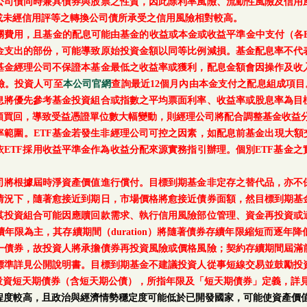
公司債同時兼具債券與股票之性質，因此除利率風險、流動性風險及信用
或未經信用評等之轉換公司債所承受之信用風險相對較高。
關費用，且基金的配息可能由基金的收益或本金或收益平準金中支付（各E
金支出的部份，可能導致原始投資金額以同等比例減損。基金配息率不代
基金經理公司不保證本基金最低之收益率或獲利，配息金額會因操作及收
險。投資人可至
本公司官網
查詢最近12個月內由本金支付之配息組成項目
息將優先參考基金投資組合或指數之平均票面利率、收益率或股息率為目
額買回，導致受益憑證單位數大幅變動，則經理公司將配合調整基金收益分
範圍。ETF基金若發生非經理公司可控之因素，如配息前基金出現大額
ETF採用收益平準金作為收益分配來源實務指引辦理。個別ETF基金
司將根據屆時淨資產價值進行償付。目標到期基金非定存之替代品，亦不
情況下，隨著愈接近到期日，市場價格將愈接近債券面額，然目標到期基
其投資組合可能因應贖回款需求、執行信用風險部位管理、資金再投資或
年限為主，其存續期間（duration）將隨著債券存續年限縮短而逐年
一債券，故投資人將承擔債券再投資風險或價格風險；契約存續期間屆滿
標準詳見公開說明書。目標到期基金不建議投資人從事短線交易並鼓勵投
投資短天期債券（含短天期公債），所指年限及「短天期債券」定義，詳
程度較高，且政治與經濟情勢穩定度可能低於已開發國家，可能使資產價值