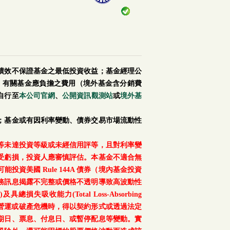
績效不保證基金之最低投資收益；基金經理公
。有關基金應負擔之費用（境外基金含分銷費
自行至
本公司官網
、
公開資訊觀測站
或
境外基
；基金或有因利率變動、債券交易市場流動性
等未達投資等級或未經信用評等，且對利率變
受虧損，投資人應審慎評估。本基金不適合無
美國 Rule 144A 債券（境內基金投資
務訊息揭露不完整或價格不透明導致高波動性
總損失吸收能力(Total Loss-Absorbing
、重大營運或破產危機時，得以契約形式或透過法定
期日、票息、付息日、或暫停配息等變動。實