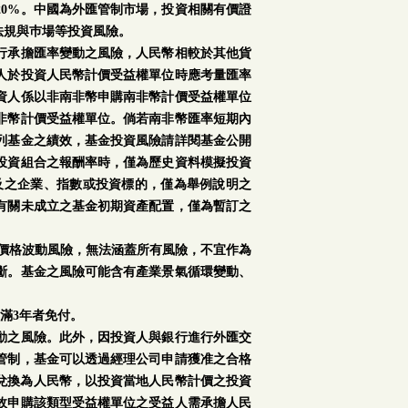
0%。中國為外匯管制市場，投資相關有價證
法規與巿場等投資風險。
行承擔匯率變動之風險，人民幣相較於其他貨
人於投資人民幣計價受益權單位時應考量匯率
資人係以非南非幣申購南非幣計價受益權單位
非幣計價受益權單位。倘若南非幣匯率短期內
列基金之績效，基金投資風險請詳閱基金公開
投資組合之報酬率時，僅為歷史資料模擬投資
及之企業、指數或投資標的，僅為舉例說明之
有關未成立之基金初期資產配置，僅為暫訂之
場價格波動風險，無法涵蓋所有風險，不宜作為
斷。基金之風險可能含有產業景氣循環變動、
滿3年者免付。
動之風險。此外，因投資人與銀行進行外匯交
管制，基金可以透過經理公司申請獲准之合格
再兌換為人民幣，以投資當地人民幣計價之投資
故申購該類型受益權單位之受益人需承擔人民