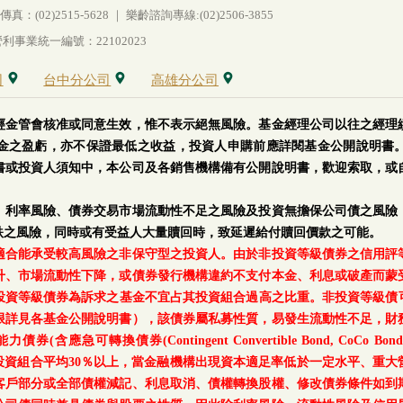
(02)2515-5628 ｜ 樂齡諮詢專線:(02)2506-3855
事業統一編號：22102023
司
台中分公司
高雄分公司
經金管會核准或同意生效，惟不表示絕無風險。基金經理公司以往之經理
金之盈虧，亦不保證最低之收益，投資人申購前應詳閱基金公開說明書
書或投資人須知中，本公司及各銷售機構備有公開說明書，歡迎索取，或
、利率風險、債券交易市場流動性不足之風險及投資無擔保公司債之風險
跌之風險，同時或有受益人大量贖回時，致延遲給付贖回價款之可能。
適合能承受較高風險之非保守型之投資人。由於非投資等級債券之信用評
升、市場流動性下降，或債券發行機構違約不支付本金、利息或破產而蒙
等級債券為訴求之基金不宜占其投資組合過高之比重。非投資等級債可能投資
上限詳見各基金公開說明書），該債券屬私募性質，易發生流動性不足，財
轉換債券(Contingent Convertible Bond, CoCo Bond)及具
每月底基金投資組合平均30％以上，當金融機構出現資本適足率低於一定水平
客戶部分或全部債權減記、利息取消、債權轉換股權、修改債券條件如到