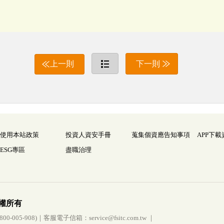
上一則
下一則
使用本站政策
投資人資安手冊
蒐集個資應告知事項
APP下載
ESG專區
盡職治理
權所有
005-908)｜客服電子信箱：service@fsitc.com.tw ｜