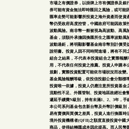
市場之有價證券，以掛牌上市有價證券及銀
券可能有資金無法即時匯回之風險，或可能
匯率走勢可能影響所投資之海外資產而使資
幣仍受政府高度控管，中國政府可能因政策
波動風險。南非幣一般被視為高波動、高風
基金，須額外承擔因換匯所生之匯率波動風
波動過鉅，將明顯影響基金南非幣別計價受
說明書。投資人因不同時間進場，將有不同
組合之結果，不代表本投資組合之實際報酬
用，不代表任何投資之推薦。投資人申購本
規劃，實際投資配置可能依市場狀況而改變
基金風險報酬等級，依投信投顧公會分類標準
投資唯一依據，投資人仍應注意所投資基金
流動性不足、外匯管制、投資地區政經社會
遞延手續費N級別，持有未滿1、2、3年，
本公司系列基金包含新台幣及外幣計價級別
易有賣價與買價之差異，投資人進行換匯時
境外投資機構者(QFII)之額度直接投資
商品，使得結轉匯成本因此提高。而人民幣