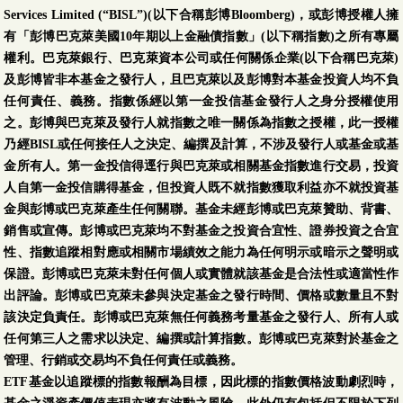
Services Limited (“BISL”)(以下合稱彭博Bloomberg)，或彭博授權人擁
有「彭博巴克萊美國10年期以上金融債指數」(以下稱指數)之所有專屬
權利。巴克萊銀行、巴克萊資本公司或任何關係企業(以下合稱巴克萊)
及彭博皆非本基金之發行人，且巴克萊以及彭博對本基金投資人均不負
任何責任、義務。指數係經以第一金投信基金發行人之身分授權使用
之。彭博與巴克萊及發行人就指數之唯一關係為指數之授權，此一授權
乃經BISL或任何接任人之決定、編撰及計算，不涉及發行人或基金或基
金所有人。第一金投信得逕行與巴克萊或相關基金指數進行交易，投資
人自第一金投信購得基金，但投資人既不就指數獲取利益亦不就投資基
金與彭博或巴克萊產生任何關聯。基金未經彭博或巴克萊贊助、背書、
銷售或宣傳。彭博或巴克萊均不對基金之投資合宜性、證券投資之合宜
性、指數追蹤相對應或相關市場績效之能力為任何明示或暗示之聲明或
保證。彭博或巴克萊未對任何個人或實體就該基金是合法性或適當性作
出評論。彭博或巴克萊未參與決定基金之發行時間、價格或數量且不對
該決定負責任。彭博或巴克萊無任何義務考量基金之發行人、所有人或
任何第三人之需求以決定、編撰或計算指數。彭博或巴克萊對於基金之
管理、行銷或交易均不負任何責任或義務。
ETF基金以追蹤標的指數報酬為目標，因此標的指數價格波動劇烈時，