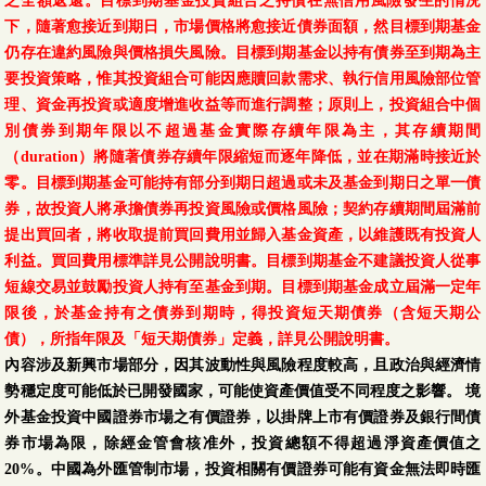
之全額返還。目標到期基金投資組合之持債在無信用風險發生的情況
下，隨著愈接近到期日，市場價格將愈接近債券面額，然目標到期基金
仍存在違約風險與價格損失風險。目標到期基金以持有債券至到期為主
要投資策略，惟其投資組合可能因應贖回款需求、執行信用風險部位管
理、資金再投資或適度增進收益等而進行調整；原則上，投資組合中個
別債券到期年限以不超過基金實際存續年限為主，其存續期間
（duration）將隨著債券存續年限縮短而逐年降低，並在期滿時接近於
零。目標到期基金可能持有部分到期日超過或未及基金到期日之單一債
券，故投資人將承擔債券再投資風險或價格風險；契約存續期間屆滿前
提出買回者，將收取提前買回費用並歸入基金資產，以維護既有投資人
利益。買回費用標準詳見公開說明書。目標到期基金不建議投資人從事
短線交易並鼓勵投資人持有至基金到期。目標到期基金成立屆滿一定年
限後，於基金持有之債券到期時，得投資短天期債券（含短天期公
債），所指年限及「短天期債券」定義，詳見公開說明書。
內容涉及新興市場部分，因其波動性與風險程度較高，且政治與經濟情
勢穩定度可能低於已開發國家，可能使資產價值受不同程度之影響。 境
外基金投資中國證券市場之有價證券，以掛牌上市有價證券及銀行間債
券市場為限，除經金管會核准外，投資總額不得超過淨資產價值之
20%。中國為外匯管制市場，投資相關有價證券可能有資金無法即時匯