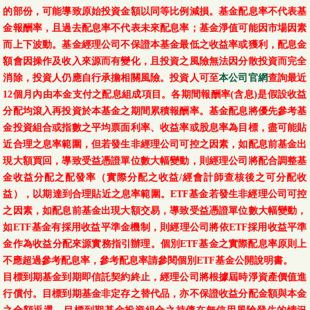
的部份，可能導致原始投資金額以同等比例減損。基金配息率不代表基
金報酬率，且過去配息率不代表未來配息率；基金淨值可能因市場因素
而上下波動。基金經理公司不保證本基金最低之收益率或獲利，配息金
額會因操作及收入來源而有變化，且投資之風險無法因分散投資而完全
消除，投資人仍應自行承擔相關風險。投資人可至
本公司官網
查詢最近
12個月內由本金支付之配息組成項目。各期間報酬率(含息)是假設收益
分配均滾入再投資於本基金之期間累積報酬率。基金配息將優先參考基
金投資組合或指數之平均票面利率、收益率或股息率為目標，盡可能貼
近合理之息率範圍，但若發生非經理公司可控之因素，如配息前基金出
現大額買回，導致受益憑證單位數大幅變動，則經理公司將配合調整基
金收益分配之配發率（實際分配之收益/經會計師查核後之可分配收
益），以期達到合理貼近之息率範圍。ETF基金若發生非經理公司可控
之因素，如配息前基金出現大額交易，導致受益憑證單位數大幅變動，
如ETF基金有採用收益平準金機制，則經理公司將依ETF採用收益平準
金作為收益分配來源實務指引辦理。個別ETF基金之實際配息率原則上
不應超過參考配息率，參考配息率請參閱個別ETF基金公開說明書。
目標到期基金到期即信託契約終止，經理公司將根據屆時淨資產價值進
行償付。目標到期基金非定存之替代品，亦不保證收益分配金額與本金