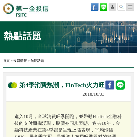
熱點話題
首頁
>
投資情報
>
熱點話題
第4季消費熱潮，FinTech火力旺
2018/10/03
進入10月，全球消費旺季開跑，並帶動FinTech金融科
技的支付商機湧現，股價亦同步表態。過去10年，金
融科技產業在第4季都是呈現上漲表現，平均漲幅
8.6%，居各季之冠，是投資人布局旺季題材的好選