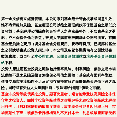
第一金投信獨立經營管理。本公司系列基金經金管會核准或同意生效，
惟不表示絕無風險。基金經理公司以往之經理績效不保證基金之最低投
資收益；基金經理公司除盡善良管理人之注意義務外，不負責基金之盈
虧，亦不保證最低之收益，投資人申購前應詳閱基金公開說明書。有關
基金應負擔之費用（境外基金含分銷費用、反稀釋費用）已揭露於基金
之公開說明書或投資人須知中，本公司及各銷售機構備有公開說明書，
歡迎索取，或自行至
本公司官網
、
公開資訊觀測站
或
境外基金資訊觀測
站
下載。
投資人應注意基金投資之風險包括匯率風險、利率風險、債券交易市場
流動性不足之風險及投資無擔保公司債之風險；基金或有因利率變動、
債券交易市場流動性不足及定期存單提前解約而影響基金淨值下跌之風
險，同時或有受益人大量贖回時，致延遲給付贖回價款之可能。
基金非投資等級債券之投資占顯著比重者，適合能承受較高風險之非保
守型之投資人。由於非投資等級債券之信用評等未達投資等級或未經信
用評等，且對利率變動的敏感度甚高，故本基金可能會因利率上升、市
場流動性下降，或債券發行機構違約不支付本金、利息或破產而蒙受虧