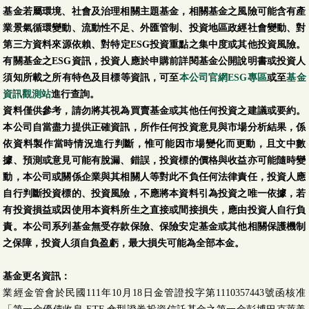
基金若屬環境、社會及治理相關主題基金，相關基金之風險可能含有產
業景氣循環變動、流動性不足、外匯管制、投資地區政經社會變動、對
第三方資料來源依賴、對特定ESG投資重點之集中度或其他投資風險。
有關基金之ESG資訊，投資人應於申購前詳閱基金公開說明書或投資人
須知所載之所有特色及目標等資訊，可至
本公司官網ESG專區
或至
基金
資訊觀測站
進行查詢。
資料僅供參考，請勿將其視為買賣基金或其他任何投資之建議或要約。
本公司自當盡力提供正確資訊，所作任何投資意見與市場分析結果，係
依資料製作當時情況進行判斷，惟可能因市場變化而更動，且文中數
據、預測或意見可能有脫漏、錯誤，投資標的價格與收益亦可能隨時變
動，本公司或關係企業與其相關人等對此不負任何法律責任，投資人應
自行判斷投資標的、投資風險，不應將本資料引為投資之唯一依據，若
有投資損益或因使用本資料所生之直接或間接損失，應由投資人自行負
責。本公司系列基金無受存款保險、保險安定基金或其他相關保護機制
之保障，投資人須自負盈虧，最大損失可能為全部本金。
基金更名資訊：
業經金管會於民國111年10月18日金管證投字第1110357443號函核准