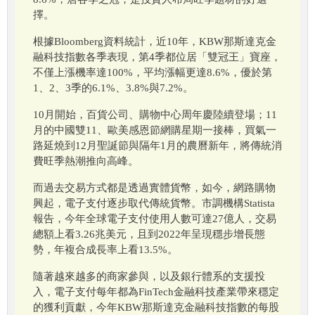
擇。
根據Bloomberg資料統計，近10年，KBW那斯達克金
融科技指數各季表現，第4季都位居「雙冠王」寶座，
不僅上漲機率達100%，平均漲幅更達8.6%，優於第
1、2、3季的6.1%、3.8%與7.2%。
10月開始，百貨公司、購物中心周年慶陸續登場；11
月的中國雙11、歐美感恩節網購星期一接棒，買氣一
路延燒到12月聖誕節與隔年1月的農曆新年，將傳統消
費旺季熱潮推向高峰。
而過去交易方式都是透過實體貨幣，如今，網路購物
興起，電子支付逐步取代傳統貨幣。市調機構Statista
報告，今年全球電子支付使用人數可達27億人，交易
總額上看3.26兆美元，且到2022年呈現穩步增長態
勢，年複合成長率上看13.5%。
隨著越來越多的商家參與，以及銀行體系的支援投
入，電子支付每年都為FinTech金融科技產業帶來穩定
的獲利貢獻，今年KBW那斯達克金融科技指數的每股