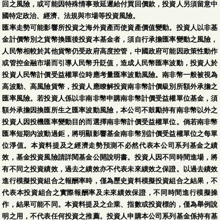
回之風險，或可能因特殊情事致延遲給付買回價款，投資人另須留意中
國特定政治、經濟、法規與巿場等投資風險。
匯率走勢可能影響所投資之海外資產而使資產價值變動。投資人以非基
金計價幣別之貨幣換匯後投資本基金者，須自行承擔匯率變動之風險，
人民幣相較於其他貨幣仍受政府高度控管，中國政府可能因政策性動作
或管控金融市場而引導人民幣升貶值，造成人民幣匯率波動，投資人於
投資人民幣計價受益權單位時應考量匯率波動風險。南非幣一般被視為
高波動、高風險貨幣，投資人應瞭解投資南非幣計價級別所額外承擔之
匯率風險。若投資人係以非南非幣申購南非幣計價受益權單位基金，須
額外承擔因換匯所生之匯率波動風險，本公司不鼓勵持有南非幣以外之
投資人因投機匯率變動目的而選擇南非幣計價受益權單位。倘若南非幣
匯率短期內波動過鉅，將明顯影響基金南非幣別計價受益權單位之每單
位淨值。本資料提及之經濟走勢預測不必然代表本公司系列基金之績
效，基金投資風險請詳閱基金公開說明書。投資人因不同時間進場，將
有不同之投資績效，過去之績效亦不代表未來績效之保證。以過去績效
進行模擬投資組合之報酬率時，僅為歷史資料模擬投資組合之結果，不
代表本投資組合之實際報酬率及未來績效保證，不同時間進行模擬操
作，結果可能不同。本資料提及之企業、指數或投資標的，僅為舉例說
明之用，不代表任何投資之推薦。投資人申購本公司系列基金係持有基