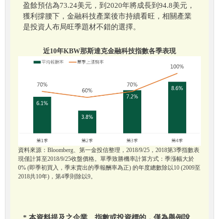
盈餘預估為73.24美元，到2020年將成長到94.8美元，
獲利撐腰下，金融科技產業後市持續看旺，相關產業
是投資人布局旺季題材不錯的選擇。
近10年KBW那斯達克金融科技指數各季表現
資料來源：Bloomberg、第一金投信整理，2018/9/25，2018第3季指數表
現僅計算至2018/9/25收盤價格。單季致勝機率計算方式：季漲幅大於
0% (即季初買入，季末賣出的季報酬率為正) 的年度總數除以10 (2009至
2018共10年)，第4季則除以9。
* 本資料提及之企業、指數或投資標的，僅為舉例說