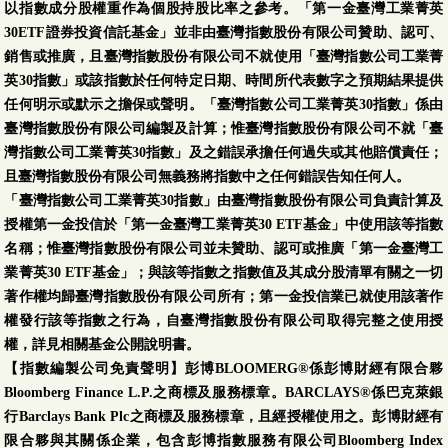
以指數成分股權重作為個股持股比率之參考。「第一金臺灣工業菁英
30ETF證券投資信託基金」並非由臺灣指數股份有限公司贊助、認可、
銷售或推廣，且臺灣指數股份有限公司不就使用「臺灣指數公司工業菁
英30指數」或該指數於任何特定日期、時間所代表數字之預期結果提供
任何明示或默示之擔保或聲明。「臺灣指數公司工業菁英30指數」係由
臺灣指數股份有限公司編製及計算；惟臺灣指數股份有限公司不就「臺
灣指數公司工業菁英30指數」及之錯誤承擔任何過失或其他賠償責任；
且臺灣指數股份有限公司無義務將指數中之任何錯誤告知任何人。
「臺灣指數公司工業菁英30指數」由臺灣指數股份有限公司負責計算及
授權第一金投信於「第一金臺灣工業菁英30 ETF基金」中使用該等指數
名稱；惟臺灣指數股份有限公司並未贊助、認可或推廣「第一金臺灣工
業菁英30 ETF基金」；與該等指數之指數值及其成分股清單有關之一切
著作權均歸臺灣指數股份有限公司所有；第一金投信業已就使用該著作
權發行該等指數之行為，自臺灣指數股份有限公司取得完整之使用授
權，詳見相關基金公開說明書。
【指數編製公司免責聲明】彭博BLOOMERG®係彭博財經有限合夥
Bloomberg Finance L.P.之商標及服務標章。BARCLAYS®係巴克萊銀
行Barclays Bank Plc之商標及服務標章，且經授權使用之。彭博財經有
限合夥與其關係企業，包含彭博指數服務有限公司Bloomberg Index