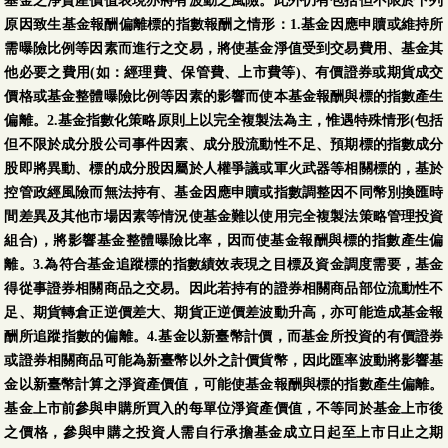
基金之淨資產價值表現亦將有波動之風險。此外仍有包括但不限於下列
原因致生基金報酬偏離標的指數報酬之情形：1.基金因應申贖或維持所
需曝險比例等因素而進行之交易，將使基金淨值受到交易費用、基金其
他必要之費用(如：經理費、保管費、上市費等)、有價證券或期貨成交
價格或基金整體曝險比例等因素的影響而使本基金報酬與標的指數產生
偏離。2.基金指數化策略原則上以完全複製法為主，惟遇特殊情形(包括
但不限於成分股公司事件因素、成分股流動性不足、預期標的指數成分
股即將異動、標的成分股因屬於人權爭議或軍火武器等相關標的，基於
控管政經風險而無法持有、基金因應申贖或指數調整因不同幣別換匯時
間差異及其他市場因素等情況使基金難以使用完全複製法策略管理投資
組合)，將影響基金整體曝險比率，因而使基金報酬與標的指數產生偏
離。3.為符合基金追蹤標的指數績效表現之目標及資金調度需要，基金
得從事證券相關商品之交易。因此若持有的證券相關商品部位流動性不
足、期貨轉倉正逆價差大、期貨正逆價差波動升高，亦可能造成基金報
酬所追蹤指數的偏離。4.基金以新臺幣計價，而基金所投資的有價證券
或證券相關商品可能為新臺幣以外之計價貨幣，因此匯率波動將影響基
金以新臺幣計算之淨資產價值，可能使基金報酬與標的指數產生偏離。
基金上市前參與申購所買入的每單位淨資產價值，不等同於基金上市後
之價格，參與申購之投資人需自行承擔基金成立日起至上市日止之期