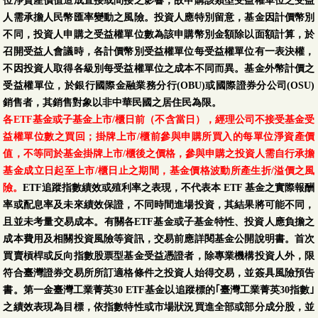
位淨資產價值造成直接或間接之影響，故申購該類型受益權單位之受益
人需承擔人民幣匯率變動之風險。投資人應特別留意，基金因計價幣別
不同，投資人申購之受益權單位數為該申購幣別金額除以面額計算，於
召開受益人會議時，各計價幣別受益權單位每受益權單位有一表決權，
不因投資人取得各級別每受益權單位之成本不同而異。基金外幣計價之
受益權單位，於銀行國際金融業務分行(OBU)或國際證券分公司(OSU)
銷售者，其銷售對象以非中華民國之居住民為限。
各ETF基金或子基金上市/櫃日前（不含當日），經理公司不接受基金受
益權單位數之買回；掛牌上市/櫃前參與申購所買入的每單位淨資產價
值，不等同於基金掛牌上市/櫃後之價格，參與申購之投資人需自行承擔
基金成立日起至上市/櫃日止之期間，基金價格波動所產生折/溢價之風
險。
ETF追蹤指數績效或殖利率之表現，不代表本 ETF 基金之實際報酬
率或配息率及未來績效保證，不同時間進場投資，其結果將可能不同，
且並未考量交易成本。有關各ETF基金或子基金特性、投資人應負擔之
成本費用及相關投資風險等資訊，交易前應詳閱基金公開說明書。首次
買賣槓桿或反向指數股票型基金受益憑證者，除專業機構投資人外，限
符合臺灣證券交易所所訂適格條件之投資人始得交易，並簽具風險預告
書。第一金臺灣工業菁英30 ETF基金以追蹤標的｢臺灣工業菁英30指數｣
之績效表現為目標，依指數特性或市場狀況買進全部或部分成分股，並