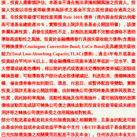
損，投資人應審慎評估。本基金不適合無法承擔相關風險之投資人。投
資人投資以非投資等級債券為訴求之基金不宜占其投資組合過高之比
重。非投資等級債可能投資美國 Rule 144A 債券（境內基金投資比例最
高可達基金總資產30％，實際投資上限詳見各基金公開說明書），該債
券屬私募性質，易發生流動性不足，財務訊息揭露不完整或價格不透明
導致高波動性之風險。投資於金融機構發行具損失吸收能力債券(含應急
可轉換債券(Contingent Convertible Bond, CoCo Bond)及具總損失吸收
能力(Total Loss-Absorbing Capacity,TLAC)債券)，過去1年每月底基金
投資組合平均30％以上，當金融機構出現資本適足率低於一定水平、重
大營運或破產危機時，得以契約形式或透過法定機制將債券減記面額或
轉換股權，可能導致客戶部分或全部債權減記、利息取消、債權轉換股
權、修改債券條件如到期日、票息、付息日、或暫停配息等變動。實際
投資上限詳見基金公開說明書。由於轉換公司債同時兼具債券與股票之
性質，因此除利率風險、流動性風險及信用風險外，還可能因標的股票
價格波動而造成該可轉換公司債之價格波動而投資非投資等級或未經信
用評等之轉換公司債所承受之信用風險相對較高。
部分可配息基金配息前未先扣除應負擔之相關費用，且基金的配息可能
由基金的收益或本金或收益平準金中支付（各ETF基金或子基金配息前
已先扣除應負擔之相關費用且配息不涉及本金）。任何涉及由本金支出