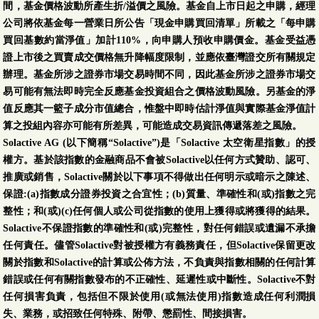
間，基金價格波動所產生折/溢價之風險。基金自上市日起之申購，經理
公司將依基金每一營業日所公告「現金申購買回清單」所載之「每申購
買回基數約當淨值」加計110%，向申購人預收申購價金。基金受益憑
證上市後之買賣成交價格無升降幅度限制，並應依臺灣證交所有關規定
辦理。基金所涉之證券市場交易時間不同，因此基金所涉之證券市場交
易可能有無法即時完全反應基金投資組合之價格波動風險。另基金的淨
值反應其一籃子成分市值總合，惟盤中即時估計淨值與實際基金淨值計
算之投組內容亦可能有所差異，可能造成交易資訊傳遞落差之風險。
Solactive AG (以下簡稱“Solactive”)是「Solactive 太空衛星指數」的授
權方。基於該指數的金融商品不會被Solactive以任何方式贊助、認可、
推廣或銷售，Solactive關於以下事項不得做出任何明示或暗示之陳述、
保證:(a)指數成分證券投資之合宜性；(b)質量、準確性和(或)指數之完
整性；和(或)(c)任何個人或公司從指數的使用上獲得或將獲得的結果。
Solactive不保證指數的準確性和(或)完整性，對任何錯誤或遺漏不承擔
任何責任。儘管Solactive對被授權方有義務責任，但Solactive保留更改
關於指數和Solactive的計算或公佈方法，不負責與指數相關的任何計算
錯誤或任何有關指數發布的不正確性、延遲性或中斷性。Solactive不對
任何損害負責，包括但不限於使用(或無法使用)指數造成任何利潤損
失、業務，或招致任何特殊、附帶、懲罰性、間接損害。