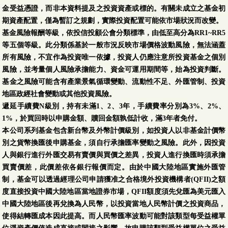
金受益憑證，而非本資料提及之投資資產或標的。有關未成立之基金初
期資產配置，僅為暫訂之規劃，實際投資配置可能依市場狀況而改變。
基金風險報酬等級，依投信投顧公會分類標準，由低至高分為RR1~RR5
等五個等級。此分類係基於一般市況反映市場價格波動風險，無法涵蓋
所有風險，不宜作為投資唯一依據，投資人仍應注意所投資基金之個別
風險，並考量個人風險承擔能力、資金可運用期間等，始為投資判斷。
基金之風險可能含有產業景氣循環變動、流動性不足、外匯管制、投資
地區政經社會變動或其他投資風險。
遞延手續費N級別，持有未滿1、2、3年，手續費率分別為3%、2%、
1%，於買回時以申購金額、贖回金額孰低計收，滿3年者免付。
本公司系列基金包含新台幣及外幣計價級別，如投資人以非基金計價幣
別之貨幣換匯後申購基金，須自行承擔匯率變動之風險。此外，因投資
人與銀行進行外匯交易有賣價與買價之差異，投資人進行換匯時須承擔
買賣價差，此價差依各銀行報價而定。由於中國大陸地區實施外匯管
制，基金可以透過經理公司申請獲准之合格境外投資機構者(QFII)之額
度直接投資中國大陸地區當地證券市場，QFII額度須先兌匯為美元匯入
中國大陸地區後再兌換為人民幣，以投資當地人民幣計價之投資商品，
使得結轉匯成本因此提高。而人民幣匯率波動可能對該類型每受益權單