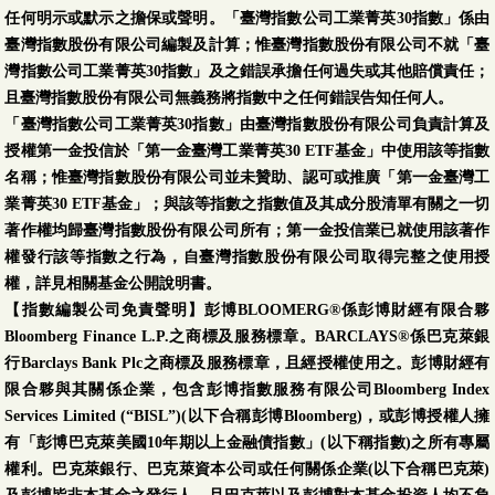
任何明示或默示之擔保或聲明。「臺灣指數公司工業菁英30指數」係由
臺灣指數股份有限公司編製及計算；惟臺灣指數股份有限公司不就「臺
灣指數公司工業菁英30指數」及之錯誤承擔任何過失或其他賠償責任；
且臺灣指數股份有限公司無義務將指數中之任何錯誤告知任何人。
「臺灣指數公司工業菁英30指數」由臺灣指數股份有限公司負責計算及
授權第一金投信於「第一金臺灣工業菁英30 ETF基金」中使用該等指數
名稱；惟臺灣指數股份有限公司並未贊助、認可或推廣「第一金臺灣工
業菁英30 ETF基金」；與該等指數之指數值及其成分股清單有關之一切
著作權均歸臺灣指數股份有限公司所有；第一金投信業已就使用該著作
權發行該等指數之行為，自臺灣指數股份有限公司取得完整之使用授
權，詳見相關基金公開說明書。
【指數編製公司免責聲明】彭博BLOOMERG®係彭博財經有限合夥
Bloomberg Finance L.P.之商標及服務標章。BARCLAYS®係巴克萊銀
行Barclays Bank Plc之商標及服務標章，且經授權使用之。彭博財經有
限合夥與其關係企業，包含彭博指數服務有限公司Bloomberg Index
Services Limited (“BISL”)(以下合稱彭博Bloomberg)，或彭博授權人擁
有「彭博巴克萊美國10年期以上金融債指數」(以下稱指數)之所有專屬
權利。巴克萊銀行、巴克萊資本公司或任何關係企業(以下合稱巴克萊)