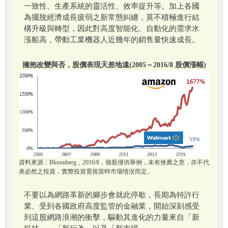
一致性、生產系統的靈活性、效率提升等。加上各國
為擺脫經濟成長疲弱之新常態糾纏，莫不積極進行結
構升級與轉型，因此對高度智能化、自動化的需求水
漲船高，帶動工業機器人近幾年的銷售量快速成長。
擁抱改變與否，股價表現天差地遠(2005～2016/8 股價漲幅)
資料來源：Bloomberg，2016/8，個股僅供舉例，未有推薦之意，亦不代
表必然之投資，實際投資需視當時市場情況而定。
不要以為網路革新的腳步會就此停歇，長期為特許行
業、受到各國政府高度監管的金融業，開始深刻感受
到這股網路浪潮的衝擊，驅動其進化的力量來自「新