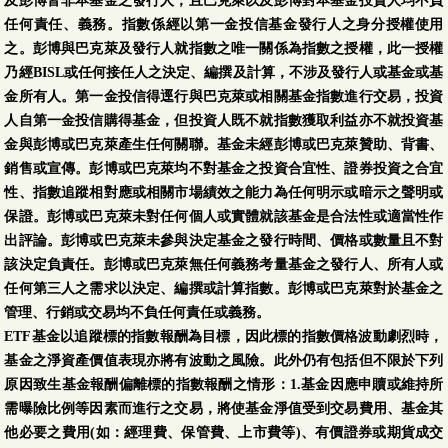
及彭博皆非本基金之發行人，且巴克萊以及彭博對本基金投資人均不負
任何責任、義務。指數係經以第一金投信基金發行人之身分授權使用
之。彭博與巴克萊及發行人就指數之唯一關係為指數之授權，此一授權
乃經BISL或任何接任人之決定、編撰及計算，不涉及發行人或基金或基
金所有人。第一金投信得逕行與巴克萊或相關基金指數進行交易，投資
人自第一金投信購得基金，但投資人既不就指數獲取利益亦不就投資基
金與彭博或巴克萊產生任何關聯。基金未經彭博或巴克萊贊助、背書、
銷售或宣傳。彭博或巴克萊均不對基金之投資合宜性、證券投資之合宜
性、指數追蹤相對應或相關市場績效之能力為任何明示或暗示之聲明或
保證。彭博或巴克萊未對任何個人或實體就該基金是合法性或適當性作
出評論。彭博或巴克萊未參與決定基金之發行時間、價格或數量且不對
該決定負責任。彭博或巴克萊無任何義務考量基金之發行人、所有人或
任何第三人之需求以決定、編撰或計算指數。彭博或巴克萊對於基金之
管理、行銷或交易均不負任何責任或義務。
ETF基金以追蹤標的指數報酬為目標，因此標的指數價格波動劇烈時，
基金之淨資產價值表現亦將有波動之風險。此外仍有包括但不限於下列
原因致生基金報酬偏離標的指數報酬之情形：1.基金因應申贖或維持所
需曝險比例等因素而進行之交易，將使基金淨值受到交易費用、基金其
他必要之費用(如：經理費、保管費、上市費等)、有價證券或期貨成交