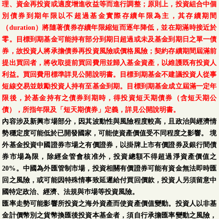
理、資金再投資或適度增進收益等而進行調整；原則上，投資組合中個
別債券到期年限以不超過基金實際存續年限為主，其存續期間
（duration）將隨著債券存續年限縮短而逐年降低，並在期滿時接近於
零。目標到期基金可能持有部分到期日超過或未及基金到期日之單一債
券，故投資人將承擔債券再投資風險或價格風險；契約存續期間屆滿前
提出買回者，將收取提前買回費用並歸入基金資產，以維護既有投資人
利益。買回費用標準詳見公開說明書。目標到期基金不建議投資人從事
短線交易並鼓勵投資人持有至基金到期。目標到期基金成立屆滿一定年
限後，於基金持有之債券到期時，得投資短天期債券（含短天期公
債），所指年限及「短天期債券」定義，詳見公開說明書。
內容涉及新興市場部分，因其波動性與風險程度較高，且政治與經濟情
勢穩定度可能低於已開發國家，可能使資產價值受不同程度之影響。 境
外基金投資中國證券市場之有價證券，以掛牌上市有價證券及銀行間債
券市場為限，除經金管會核准外，投資總額不得超過淨資產價值之
20%。中國為外匯管制市場，投資相關有價證券可能有資金無法即時匯
回之風險，或可能因特殊情事致延遲給付買回價款，投資人另須留意中
國特定政治、經濟、法規與巿場等投資風險。
匯率走勢可能影響所投資之海外資產而使資產價值變動。投資人以非基
金計價幣別之貨幣換匯後投資本基金者，須自行承擔匯率變動之風險，