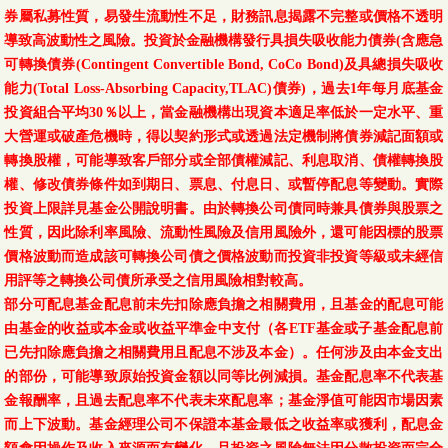
券屬私募性質，易發生流動性不足，財務訊息揭露不完整或價格不透明
導致高波動性之風險。投資於金融機構發行具損失吸收能力債券(含應急
可轉換債券(Contingent Convertible Bond, CoCo Bond)及具總損失吸收
能力(Total Loss-Absorbing Capacity,TLAC)債券)，過去1年每月底基金
投資組合平均30％以上，當金融機構出現資本適足率低於一定水平、重
大營運或破產危機時，得以契約形式或透過法定機制將債券減記面額或
轉換股權，可能導致客戶部分或全部債權減記、利息取消、債權轉換股
權、修改債券條件如到期日、票息、付息日、或暫停配息等變動。實際
投資上限詳見基金公開說明書。由於轉換公司債同時兼具債券與股票之
性質，因此除利率風險、流動性風險及信用風險外，還可能因標的股票
價格波動而造成該可轉換公司債之價格波動而投資非投資等級或未經信
用評等之轉換公司債所承受之信用風險相對較高。
部分可配息基金配息前未先扣除應負擔之相關費用，且基金的配息可能
由基金的收益或本金或收益平準金中支付（各ETF基金或子基金配息前
已先扣除應負擔之相關費用且配息不涉及本金）。任何涉及由本金支出
的部份，可能導致原始投資金額以同等比例減損。基金配息率不代表基
金報酬率，且過去配息率不代表未來配息率；基金淨值可能因市場因素
而上下波動。基金經理公司不保證本基金最低之收益率或獲利，配息金