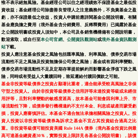
惟不表示絕無風險。基金經理公司以往之經理績效不保證基金之最低投
資收益；基金經理公司除盡善良管理人之注意義務外，不負責基金之盈
虧，亦不保證最低之收益，投資人申購前應詳閱基金公開說明書。有關
基金應負擔之費用（境外基金含分銷費用、反稀釋費用）已揭露於基金
之公開說明書或投資人須知中，本公司及各銷售機構備有公開說明書，
歡迎索取，或自行至
本公司官網
、
公開資訊觀測站
或
境外基金資訊觀測
站
下載。
投資人應注意基金投資之風險包括匯率風險、利率風險、債券交易市場
流動性不足之風險及投資無擔保公司債之風險；基金或有因利率變動、
債券交易市場流動性不足及定期存單提前解約而影響基金淨值下跌之風
險，同時或有受益人大量贖回時，致延遲給付贖回價款之可能。
基金非投資等級債券之投資占顯著比重者，適合能承受較高風險之非保
守型之投資人。由於非投資等級債券之信用評等未達投資等級或未經信
用評等，且對利率變動的敏感度甚高，故本基金可能會因利率上升、市
場流動性下降，或債券發行機構違約不支付本金、利息或破產而蒙受虧
損，投資人應審慎評估。本基金不適合無法承擔相關風險之投資人。投
資人投資以非投資等級債券為訴求之基金不宜占其投資組合過高之比
重。非投資等級債可能投資美國 Rule 144A 債券（境內基金投資比例最
高可達基金總資產30％，實際投資上限詳見各基金公開說明書），該債