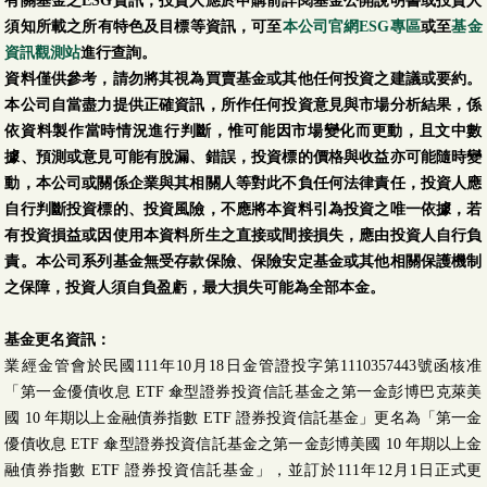
有關基金之ESG資訊，投資人應於申購前詳閱基金公開說明書或投資人
須知所載之所有特色及目標等資訊，可至
本公司官網ESG專區
或至
基金
資訊觀測站
進行查詢。
資料僅供參考，請勿將其視為買賣基金或其他任何投資之建議或要約。
本公司自當盡力提供正確資訊，所作任何投資意見與市場分析結果，係
依資料製作當時情況進行判斷，惟可能因市場變化而更動，且文中數
據、預測或意見可能有脫漏、錯誤，投資標的價格與收益亦可能隨時變
動，本公司或關係企業與其相關人等對此不負任何法律責任，投資人應
自行判斷投資標的、投資風險，不應將本資料引為投資之唯一依據，若
有投資損益或因使用本資料所生之直接或間接損失，應由投資人自行負
責。本公司系列基金無受存款保險、保險安定基金或其他相關保護機制
之保障，投資人須自負盈虧，最大損失可能為全部本金。
基金更名資訊：
業經金管會於民國111年10月18日金管證投字第1110357443號函核准
「第一金優債收息 ETF 傘型證券投資信託基金之第一金彭博巴克萊美
國 10 年期以上金融債券指數 ETF 證券投資信託基金」更名為「第一金
優債收息 ETF 傘型證券投資信託基金之第一金彭博美國 10 年期以上金
融債券指數 ETF 證券投資信託基金」，並訂於111年12月1日正式更