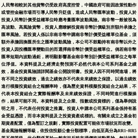
人民幣相較於其他貨幣仍受政府高度控管，中國政府可能因政策性動作
或管控金融市場而引導人民幣升貶值，造成人民幣匯率波動，投資人於
投資人民幣計價受益權單位時應考量匯率波動風險。南非幣一般被視為
高波動、高風險貨幣，投資人應瞭解投資南非幣計價級別所額外承擔之
匯率風險。若投資人係以非南非幣申購南非幣計價受益權單位基金，須
額外承擔因換匯所生之匯率波動風險，本公司不鼓勵持有南非幣以外之
投資人因投機匯率變動目的而選擇南非幣計價受益權單位。倘若南非幣
匯率短期內波動過鉅，將明顯影響基金南非幣別計價受益權單位之每單
位淨值。本資料提及之經濟走勢預測不必然代表本公司系列基金之績
效，基金投資風險請詳閱基金公開說明書。投資人因不同時間進場，將
有不同之投資績效，過去之績效亦不代表未來績效之保證。以過去績效
進行模擬投資組合之報酬率時，僅為歷史資料模擬投資組合之結果，不
代表本投資組合之實際報酬率及未來績效保證，不同時間進行模擬操
作，結果可能不同。本資料提及之企業、指數或投資標的，僅為舉例說
明之用，不代表任何投資之推薦。投資人申購本公司系列基金係持有基
金受益憑證，而非本資料提及之投資資產或標的。有關未成立之基金初
期資產配置，僅為暫訂之規劃，實際投資配置可能依市場狀況而改變。
基金風險報酬等級，依投信投顧公會分類標準，由低至高分為RR1~RR5