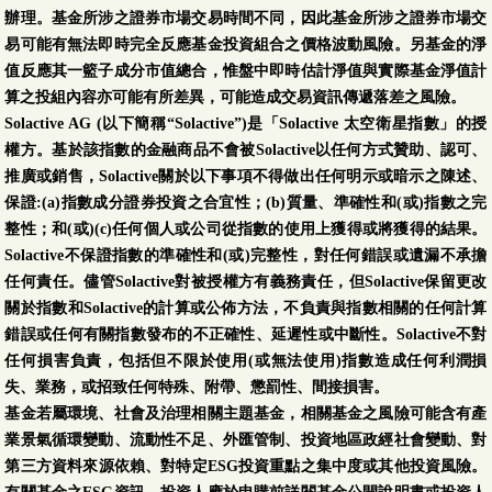
辦理。基金所涉之證券市場交易時間不同，因此基金所涉之證券市場交
易可能有無法即時完全反應基金投資組合之價格波動風險。另基金的淨
值反應其一籃子成分市值總合，惟盤中即時估計淨值與實際基金淨值計
算之投組內容亦可能有所差異，可能造成交易資訊傳遞落差之風險。
Solactive AG (以下簡稱“Solactive”)是「Solactive 太空衛星指數」的授
權方。基於該指數的金融商品不會被Solactive以任何方式贊助、認可、
推廣或銷售，Solactive關於以下事項不得做出任何明示或暗示之陳述、
保證:(a)指數成分證券投資之合宜性；(b)質量、準確性和(或)指數之完
整性；和(或)(c)任何個人或公司從指數的使用上獲得或將獲得的結果。
Solactive不保證指數的準確性和(或)完整性，對任何錯誤或遺漏不承擔
任何責任。儘管Solactive對被授權方有義務責任，但Solactive保留更改
關於指數和Solactive的計算或公佈方法，不負責與指數相關的任何計算
錯誤或任何有關指數發布的不正確性、延遲性或中斷性。Solactive不對
任何損害負責，包括但不限於使用(或無法使用)指數造成任何利潤損
失、業務，或招致任何特殊、附帶、懲罰性、間接損害。
基金若屬環境、社會及治理相關主題基金，相關基金之風險可能含有產
業景氣循環變動、流動性不足、外匯管制、投資地區政經社會變動、對
第三方資料來源依賴、對特定ESG投資重點之集中度或其他投資風險。