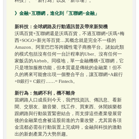
科技」、「新行為」以及「新市場」。
》金融+互聯網，進化到「互聯網+金融」
新科技：全球網路及行動通訊普及帶來新契機
沃瑪百貨+互聯網還是沃瑪百貨，不過互聯網+沃瑪+梅
西+SOGO+新光等百貨…其概念就是完全不一樣的
Amazon、阿里巴巴等跨國性電子商務平台。諸如此類
的模式包括沒有任何一台計程車的Uber、沒有任何一
家飯店的Airbnb。同樣地，單一金融機構+互聯網，它
只是增加服務功能，但本質還是傳統的金融業！但不
久的將來可能會出現一個整合平台，讓互聯網+A銀行
+B銀行+ C銀行……= Fintech。
新行為：無網不利，機不離身
當網路人口成長到今天，我們找資訊、傳訊息、看新
聞、交朋友、聽音樂、找工作、買東西、休閒娛樂都
跟網路與行動裝置緊密結合，而支撐這些產業發展背
後的金融業也會被這股前進的力量改變，尤其當各項
金流都必需在行動裝置上完成時，金融與科技的激動
出的新創產業乃大勢所趨。