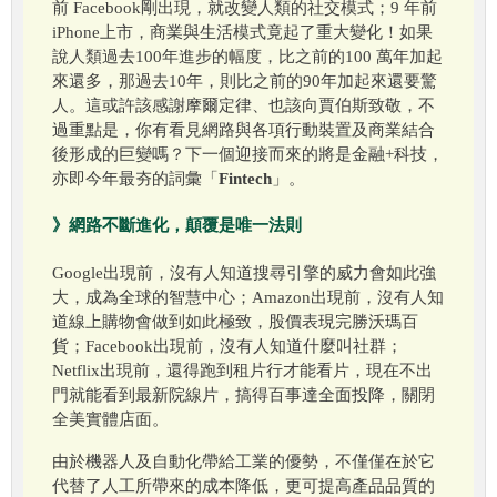
前 Facebook剛出現，就改變人類的社交模式；9 年前
iPhone上市，商業與生活模式竟起了重大變化！如果
說人類過去100年進步的幅度，比之前的100 萬年加起
來還多，那過去10年，則比之前的90年加起來還要驚
人。這或許該感謝摩爾定律、也該向賈伯斯致敬，不
過重點是，你有看見網路與各項行動裝置及商業結合
後形成的巨變嗎？下一個迎接而來的將是金融+科技，
亦即今年最夯的詞彙「
Fintech
」。
》網路不斷進化，顛覆是唯一法則
Google出現前，沒有人知道搜尋引擎的威力會如此強
大，成為全球的智慧中心；Amazon出現前，沒有人知
道線上購物會做到如此極致，股價表現完勝沃瑪百
貨；Facebook出現前，沒有人知道什麼叫社群；
Netflix出現前，還得跑到租片行才能看片，現在不出
門就能看到最新院線片，搞得百事達全面投降，關閉
全美實體店面。
由於機器人及自動化帶給工業的優勢，不僅僅在於它
代替了人工所帶來的成本降低，更可提高產品品質的