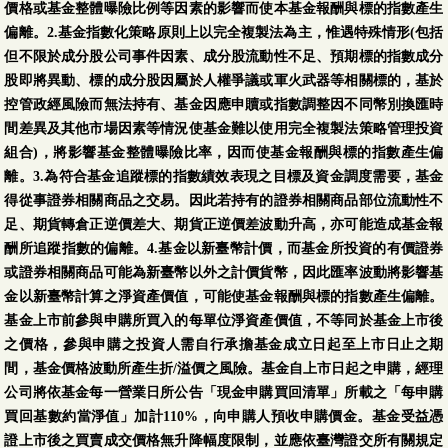
價格或基金整體曝險比例等因素的影響而使本基金報酬與標的指數產生
偏離。2.基金指數化策略原則上以完全複製法為主，惟遇特殊情形(包括
但不限於成分股公司事件因素、成分股流動性不足、預期標的指數成分
股即將異動、標的成分股因屬於人權爭議或軍火武器等相關標的，基於
控管政經風險而無法持有、基金因應申贖或指數調整因不同幣別換匯時
間差異及其他市場因素等情況使基金難以使用完全複製法策略管理投資
組合)，將影響基金整體曝險比率，因而使基金報酬與標的指數產生偏
離。3.為符合基金追蹤標的指數績效表現之目標及資金調度需要，基金
得從事證券相關商品之交易。因此若持有的證券相關商品部位流動性不
足、期貨轉倉正逆價差大、期貨正逆價差波動升高，亦可能造成基金報
酬所追蹤指數的偏離。4.基金以新臺幣計價，而基金所投資的有價證券
或證券相關商品可能為新臺幣以外之計價貨幣，因此匯率波動將影響基
金以新臺幣計算之淨資產價值，可能使基金報酬與標的指數產生偏離。
基金上市前參與申購所買入的每單位淨資產價值，不等同於基金上市後
之價格，參與申購之投資人需自行承擔基金成立日起至上市日止之期
間，基金價格波動所產生折/溢價之風險。基金自上市日起之申購，經理
公司將依基金每一營業日所公告「現金申購買回清單」所載之「每申購
買回基數約當淨值」加計110%，向申購人預收申購價金。基金受益憑
證上市後之買賣成交價格無升降幅度限制，並應依臺灣證交所有關規定