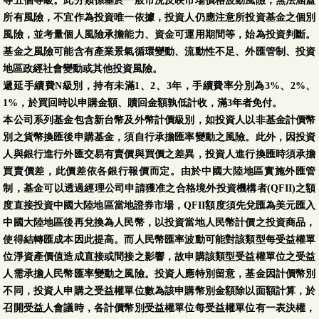
等五個等級。此分類係基於一般市況反映市場價格波動風險，無法涵蓋
所有風險，不宜作為投資唯一依據，投資人仍應注意所投資基金之個別
風險，並考量個人風險承擔能力、資金可運用期間等，始為投資判斷。
基金之風險可能含有產業景氣循環變動、流動性不足、外匯管制、投資
地區政經社會變動或其他投資風險。
遞延手續費N級別，持有未滿1、2、3年，手續費率分別為3%、2%、
1%，於買回時以申購金額、贖回金額孰低計收，滿3年者免付。
本公司系列基金包含新台幣及外幣計價級別，如投資人以非基金計價幣
別之貨幣換匯後申購基金，須自行承擔匯率變動之風險。此外，因投資
人與銀行進行外匯交易有賣價與買價之差異，投資人進行換匯時須承擔
買賣價差，此價差依各銀行報價而定。由於中國大陸地區實施外匯管
制，基金可以透過經理公司申請獲准之合格境外投資機構者(QFII)之額
度直接投資中國大陸地區當地證券市場，QFII額度須先兌匯為美元匯入
中國大陸地區後再兌換為人民幣，以投資當地人民幣計價之投資商品，
使得結轉匯成本因此提高。而人民幣匯率波動可能對該類型每受益權單
位淨資產價值造成直接或間接之影響，故申購該類型受益權單位之受益
人需承擔人民幣匯率變動之風險。投資人應特別留意，基金因計價幣別
不同，投資人申購之受益權單位數為該申購幣別金額除以面額計算，於
召開受益人會議時，各計價幣別受益權單位每受益權單位有一表決權，