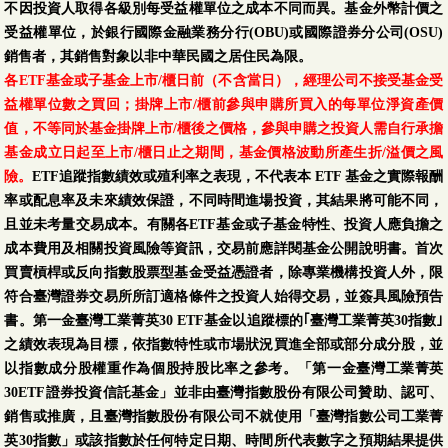
不因投資人取得各級別每受益權單位之成本不同而異。基金外幣計價之
受益權單位，於銀行國際金融業務分行(OBU)或國際證券分公司(OSU)
銷售者，其銷售對象以非中華民國之居住民為限。
各ETF基金或子基金上市/櫃日前（不含當日），經理公司不接受基金受
益權單位數之買回；掛牌上市/櫃前參與申購所買入的每單位淨資產價
值，不等同於基金掛牌上市/櫃後之價格，參與申購之投資人需自行承擔
基金成立日起至上市/櫃日止之期間，基金價格波動所產生折/溢價之風
險。
ETF追蹤指數績效或殖利率之表現，不代表本 ETF 基金之實際報酬
率或配息率及未來績效保證，不同時間進場投資，其結果將可能不同，
且並未考量交易成本。有關各ETF基金或子基金特性、投資人應負擔之
成本費用及相關投資風險等資訊，交易前應詳閱基金公開說明書。首次
買賣槓桿或反向指數股票型基金受益憑證者，除專業機構投資人外，限
符合臺灣證券交易所所訂適格條件之投資人始得交易，並簽具風險預告
書。第一金臺灣工業菁英30 ETF基金以追蹤標的｢臺灣工業菁英30指數｣
之績效表現為目標，依指數特性或市場狀況買進全部或部分成分股，並
以指數成分股權重作為個股持股比率之參考。「第一金臺灣工業菁英
30ETF證券投資信託基金」並非由臺灣指數股份有限公司贊助、認可、
銷售或推廣，且臺灣指數股份有限公司不就使用「臺灣指數公司工業菁
英30指數」或該指數於任何特定日期、時間所代表數字之預期結果提供