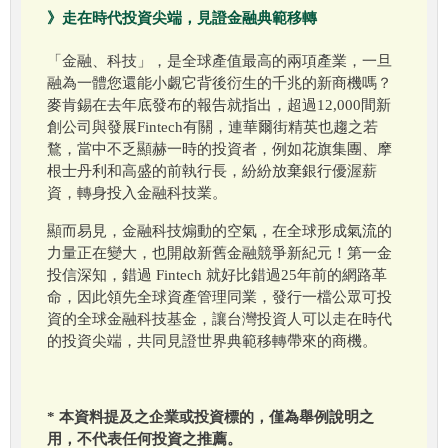
》走在時代投資尖端，見證金融典範移轉
「金融、科技」，是全球產值最高的兩項產業，一旦
融為一體您還能小覷它背後衍生的千兆的新商機嗎？
麥肯錫在去年底發布的報告就指出，超過12,000間新
創公司與發展Fintech有關，連華爾街精英也趨之若
鶩，當中不乏顯赫一時的投資者，例如花旗集團、摩
根士丹利和高盛的前執行長，紛紛放棄銀行優渥薪
資，轉身投入金融科技業。
顯而易見，金融科技煽動的空氣，在全球形成氣流的
力量正在變大，也開啟新舊金融競爭新紀元！第一金
投信深知，錯過 Fintech 就好比錯過25年前的網路革
命，因此領先全球資產管理同業，發行一檔公眾可投
資的全球金融科技基金，讓台灣投資人可以走在時代
的投資尖端，共同見證世界典範移轉帶來的商機。
* 本資料提及之企業或投資標的，僅為舉例說明之
用，不代表任何投資之推薦。