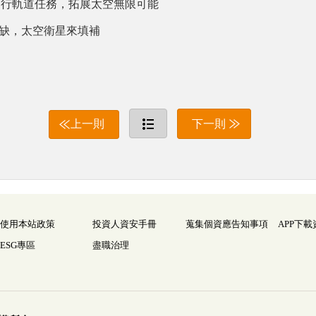
即將進行軌道任務，拓展太空無限可能
空缺，太空衛星來填補
上一則
下一則
使用本站政策
投資人資安手冊
蒐集個資應告知事項
APP下載
ESG專區
盡職治理