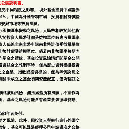
見公開說明書。
受不同程度之影響。 境外基金投資中國證券
0%。中國為外匯管制市場，投資相關有價證
法規與巿場等投資風險。
行承擔匯率變動之風險，人民幣相較於其他貨
人於投資人民幣計價受益權單位時應考量匯率
資人係以非南非幣申購南非幣計價受益權單位
非幣計價受益權單位。倘若南非幣匯率短期內
列基金之績效，基金投資風險請詳閱基金公開
投資組合之報酬率時，僅為歷史資料模擬投資
及之企業、指數或投資標的，僅為舉例說明之
有關未成立之基金初期資產配置，僅為暫訂之
場價格波動風險，無法涵蓋所有風險，不宜作為
斷。基金之風險可能含有產業景氣循環變動、
滿3年者免付。
動之風險。此外，因投資人與銀行進行外匯交
管制，基金可以透過經理公司申請獲准之合格