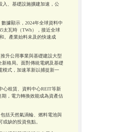
投入、基礎設施擴建加速，公
數據顯示，2024年全球資料中
45太瓦時（TWh），接近全球
總和。產業始料未及的快速成
更推升公用事業與基礎建設大型
入全新格局。面對傳統電網及基礎
電模式，加速革新以捕捉新一
心租賃、資料中心REIT等新
迷期，電力轉換效能成為資產估
），包括天然氣渦輪、燃料電池與
可或缺的投資焦點。