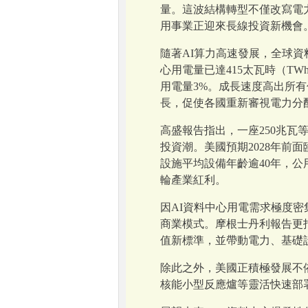
量。這波結構轉型不僅改寫電
用事業正迎來長線投資新機會
隨著AI算力高速發展，全球資
心用電量已達415太瓦時（TW
用電量3%。成長速度高出所
長，促使各國重新審視電力分
高盛報告指出，一座250兆瓦
投資潮。美國預期2028年前
設施平均設備年齡逾40年，
輪產業紅利。
因AI資料中心用電需求極度密
商業模式。摩根士丹利報告更
值新標準，並帶動電力、基礎
除此之外，美國正積極發展不依賴
核能小型反應爐等靈活快速部