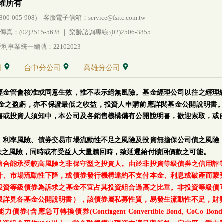
權所有
005-908)｜客服電子信箱：service@fsitc.com.tw ｜
(02)2515-5628 ｜ 樂齡諮詢專線:(02)2506-3855
事業統一編號：22102023
司
台中分公司
高雄分公司
經金管會核准或同意生效，惟不表示絕無風險。基金經理公司以往之經理
金之盈虧，亦不保證最低之收益，投資人申購前應詳閱基金公開說明書
書或投資人須知中，本公司及各銷售機構備有公開說明書，歡迎索取，或
、利率風險、債券交易市場流動性不足之風險及投資無擔保公司債之風險
跌之風險，同時或有受益人大量贖回時，致延遲給付贖回價款之可能。
適合能承受較高風險之非保守型之投資人。由於非投資等級債券之信用評
升、市場流動性下降，或債券發行機構違約不支付本金、利息或破產而蒙
等級債券為訴求之基金不宜占其投資組合過高之比重。非投資等級債可能投資
上限詳見各基金公開說明書），該債券屬私募性質，易發生流動性不足，財
轉換債券(Contingent Convertible Bond, CoCo Bond)及具