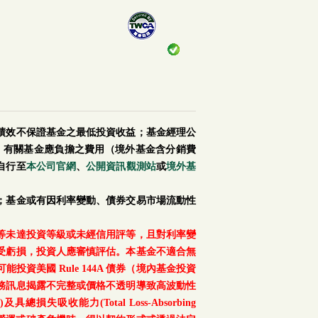
績效不保證基金之最低投資收益；基金經理公
。有關基金應負擔之費用（境外基金含分銷費
自行至
本公司官網
、
公開資訊觀測站
或
境外基
；基金或有因利率變動、債券交易市場流動性
等未達投資等級或未經信用評等，且對利率變
受虧損，投資人應審慎評估。本基金不適合無
美國 Rule 144A 債券（境內基金投資
務訊息揭露不完整或價格不透明導致高波動性
總損失吸收能力(Total Loss-Absorbing