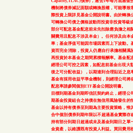
Capacity,TLAC)債券)，過去1年
機制將債券減記面額或轉換股權，可能導致
際投資上限詳見基金公開說明書。由於轉換
可轉換公司債之價格波動而投資非投資等級
部分可配息基金配息前未先扣除應負擔之相
關費用且配息不涉及本金）。任何涉及由本
率；基金淨值可能因市場因素而上下波動。
資而完全消除，投資人仍應自行承擔相關風
再投資於本基金之期間累積報酬率。基金配
經理公司可控之因素，如配息前基金出現大
後之可分配收益），以期達到合理貼近之息率
基金有採用收益平準金機制，則經理公司將依
配息率請參閱個別ETF基金公開說明書。
目標到期基金到期即信託契約終止，經理公
期基金投資組合之持債在無信用風險發生的
基金以持有債券至到期為主要投資策略，惟
合中個別債券到期年限以不超過基金實際存續
持有部分到期日超過或未及基金到期日之單
金資產，以維護既有投資人利益。買回費用