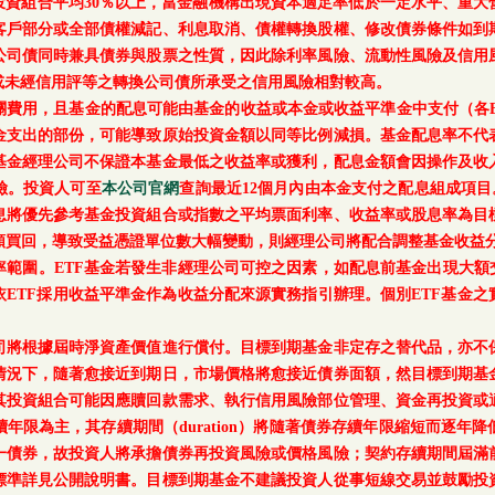
每月底基金投資組合平均30％以上，當金融機構出現資本適足率低於一定水平
客戶部分或全部債權減記、利息取消、債權轉換股權、修改債券條件如到
公司債同時兼具債券與股票之性質，因此除利率風險、流動性風險及信用
或未經信用評等之轉換公司債所承受之信用風險相對較高。
關費用，且基金的配息可能由基金的收益或本金或收益平準金中支付（各E
金支出的部份，可能導致原始投資金額以同等比例減損。基金配息率不代
基金經理公司不保證本基金最低之收益率或獲利，配息金額會因操作及收
險。投資人可至
本公司官網
查詢最近12個月內由本金支付之配息組成項目
息將優先參考基金投資組合或指數之平均票面利率、收益率或股息率為目
額買回，導致受益憑證單位數大幅變動，則經理公司將配合調整基金收益分
範圍。ETF基金若發生非經理公司可控之因素，如配息前基金出現大額
ETF採用收益平準金作為收益分配來源實務指引辦理。個別ETF基金
司將根據屆時淨資產價值進行償付。目標到期基金非定存之替代品，亦不
情況下，隨著愈接近到期日，市場價格將愈接近債券面額，然目標到期基
其投資組合可能因應贖回款需求、執行信用風險部位管理、資金再投資或
年限為主，其存續期間（duration）將隨著債券存續年限縮短而逐年
一債券，故投資人將承擔債券再投資風險或價格風險；契約存續期間屆滿
標準詳見公開說明書。目標到期基金不建議投資人從事短線交易並鼓勵投