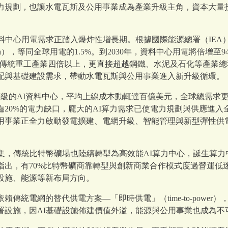
力規劃，也讓水電瓦斯及公用事業成為產業升級主角，資本大量
。
料中心用電需求正踏入爆炸性增長期。根據國際能源總署（IEA）
h），等同全球用電的1.5%。到2030年，資料中心用電將倍增至9
有傳統重工產業四倍以上，更直接超越鋼鐵、水泥及石化等產業
配與基礎建設需求，帶動水電瓦斯與公用事業進入新升級循環。
等級的AI資料中心，平均上線成本動輒達百億美元，全球總需求
面臨20%的電力缺口，龐大的AI算力需求已使電力規劃與供應進
公用事業正全力啟動發電擴建、電網升級、智能管理與新型彈性供
集，傳統比特幣礦場也陸續轉型為高效能AI算力中心，誕生算力中
指出，有70%比特幣礦商靠轉型與創新商業合作模式度過營運低
設施、能源等新布局方向。
傳統電網的替代供電方案—「即時供電」（time-to-power
署設施，因AI基礎設施佈建價值外溢，能源與公用事業也成為不