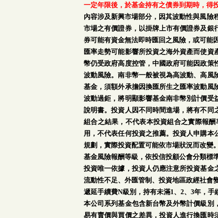
一定年限後，於基金持有之債券到期時，得
內容涉及新興市場部分，因其波動性與風險
市場之有價證券，以掛牌上市有價證券及銀
券可能有資金無法即時匯回之風險，或可能
匯率走勢可能影響所投資之海外資產而使資
幣仍受政府高度控管，中國政府可能因政策
波動風險。南非幣一般被視為高波動、高風
基金，須額外承擔因換匯所生之匯率波動風
波動過鉅，將明顯影響基金南非幣別計價受
說明書。投資人因不同時間進場，將有不同
組合之結果，不代表本投資組合之實際報酬
用，不代表任何投資之推薦。投資人申購本
規劃，實際投資配置可能依市場狀況而改變
基金風險報酬等級，依投信投顧公會分類標準
投資唯一依據，投資人仍應注意所投資基金
流動性不足、外匯管制、投資地區政經社會
遞延手續費N級別，持有未滿1、2、3年，
本公司系列基金包含新台幣及外幣計價級別
易有賣價與買價之差異，投資人進行換匯時