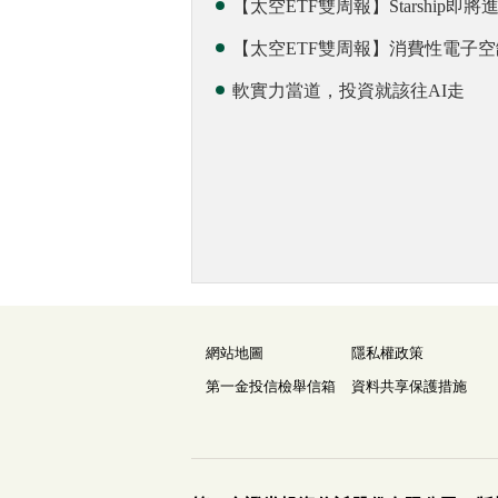
【太空ETF雙周報】Starship
【太空ETF雙周報】消費性電子
軟實力當道，投資就該往AI走
網站地圖
隱私權政策
第一金投信檢舉信箱
資料共享保護措施