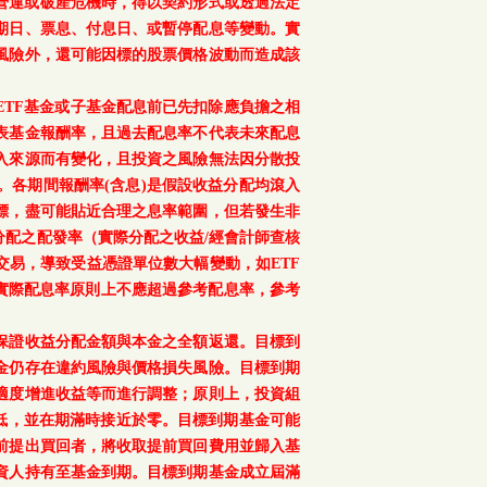
、重大營運或破產危機時，得以契約形式或透過法定
期日、票息、付息日、或暫停配息等變動。實
風險外，還可能因標的股票價格波動而造成該
TF基金或子基金配息前已先扣除應負擔之相
表基金報酬率，且過去配息率不代表未來配息
入來源而有變化，且投資之風險無法因分散投
。各期間報酬率(含息)是假設收益分配均滾入
標，盡可能貼近合理之息率範圍，但若發生非
配之配發率（實際分配之收益/經會計師查核
交易，導致受益憑證單位數大幅變動，如ETF
之實際配息率原則上不應超過參考配息率，參考
保證收益分配金額與本金之全額返還。目標到
金仍存在違約風險與價格損失風險。目標到期
適度增進收益等而進行調整；原則上，投資組
降低，並在期滿時接近於零。目標到期基金可能
前提出買回者，將收取提前買回費用並歸入基
資人持有至基金到期。目標到期基金成立屆滿