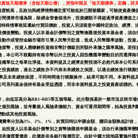
投資短天期債券（含短天期公債），所指年限及「短天期債券」定義，詳
程度較高，且政治與經濟情勢穩定度可能低於已開發國家，可能使資產價值
行間債券市場為限，除經金管會核准外，投資總額不得超過淨資產價值之2
因特殊情事致延遲給付買回價款，投資人另須留意中國特定政治、經濟、
產價值變動。投資人以非基金計價幣別之貨幣換匯後投資本基金者，須自
性動作或管控金融市場而引導人民幣升貶值，造成人民幣匯率波動，投資
險貨幣，投資人應瞭解投資南非幣計價級別所額外承擔之匯率風險。若投
險，本公司不鼓勵持有南非幣以外之投資人因投機匯率變動目的而選擇南
益權單位之每單位淨值。本資料提及之經濟走勢預測不必然代表本公司系
之投資績效，過去之績效亦不代表未來績效之保證。以過去績效進行模擬
率及未來績效保證，不同時間進行模擬操作，結果可能不同。本資料提
公司系列基金係持有基金受益憑證，而非本資料提及之投資資產或標的。
。
，由低至高分為RR1~RR5等五個等級。此分類係基於一般市況反映市
之個別風險，並考量個人風險承擔能力、資金可運用期間等，始為投資判
變動或其他投資風險。
手續費率分別為3%、2%、1%，於買回時以申購金額、贖回金額孰低計收，
，如投資人以非基金計價幣別之貨幣換匯後申購基金，須自行承擔匯率變
須承擔買賣價差，此價差依各銀行報價而定。由於中國大陸地區實施外匯