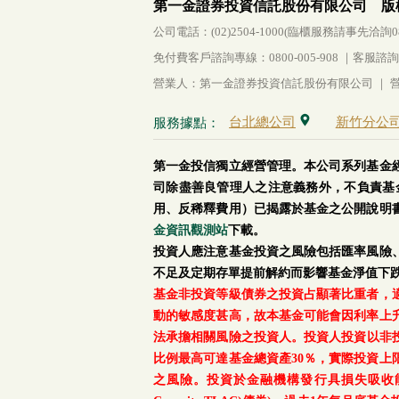
第一金證券投資信託股份有限公司 版
公司電話：(02)2504-1000(臨櫃服務請事先洽詢0800-
免付費客戶諮詢專線：0800-005-908 ｜客服諮詢傳真：
營業人：第一金證券投資信託股份有限公司 ｜ 營利
台北總公司
新竹分公
服務據點：
第一金投信獨立經營管理。本公司系列基金
司除盡善良管理人之注意義務外，不負責基
用、反稀釋費用）已揭露於基金之公開說明
金資訊觀測站
下載。
投資人應注意基金投資之風險包括匯率風險
不足及定期存單提前解約而影響基金淨值下
基金非投資等級債券之投資占顯著比重者，
動的敏感度甚高，故本基金可能會因利率上
法承擔相關風險之投資人。投資人投資以非投資
比例最高可達基金總資產30％，實際投資
之風險。投資於金融機構發行具損失吸收能力債券(含應急可