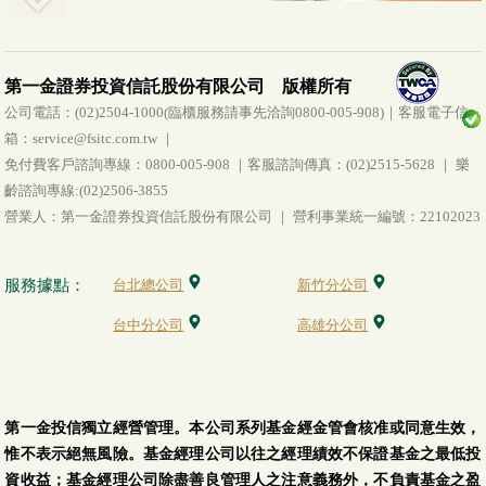
第一金證券投資信託股份有限公司 版權所有
公司電話：(02)2504-1000(臨櫃服務請事先洽詢0800-005-908)｜客服電子信
箱：service@fsitc.com.tw ｜
免付費客戶諮詢專線：0800-005-908 ｜客服諮詢傳真：(02)2515-5628 ｜ 樂
齡諮詢專線:(02)2506-3855
營業人：第一金證券投資信託股份有限公司 ｜ 營利事業統一編號：22102023
服務據點：
台北總公司
新竹分公司
台中分公司
高雄分公司
第一金投信獨立經營管理。本公司系列基金經金管會核准或同意生效，
惟不表示絕無風險。基金經理公司以往之經理績效不保證基金之最低投
資收益；基金經理公司除盡善良管理人之注意義務外，不負責基金之盈