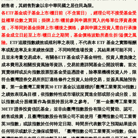
銷售者，其銷售對象以非中華民國之居住民為限。
各ETF基金或子基金上市/櫃日前（不含當日），經理公司不接受基金受
益權單位數之買回；掛牌上市/櫃前參與申購所買入的每單位淨資產價
值，不等同於基金掛牌上市/櫃後之價格，參與申購之投資人需自行承擔
基金成立日起至上市/櫃日止之期間，基金價格波動所產生折/溢價之風
險。
ETF追蹤指數績效或殖利率之表現，不代表本 ETF 基金之實際報酬
率或配息率及未來績效保證，不同時間進場投資，其結果將可能不同，
且並未考量交易成本。有關各ETF基金或子基金特性、投資人應負擔之
成本費用及相關投資風險等資訊，交易前應詳閱基金公開說明書。首次
買賣槓桿或反向指數股票型基金受益憑證者，除專業機構投資人外，限
符合臺灣證券交易所所訂適格條件之投資人始得交易，並簽具風險預告
書。第一金臺灣工業菁英30 ETF基金以追蹤標的｢臺灣工業菁英30指數｣
之績效表現為目標，依指數特性或市場狀況買進全部或部分成分股，並
以指數成分股權重作為個股持股比率之參考。「第一金臺灣工業菁英
30ETF證券投資信託基金」並非由臺灣指數股份有限公司贊助、認可、
銷售或推廣，且臺灣指數股份有限公司不就使用「臺灣指數公司工業菁
英30指數」或該指數於任何特定日期、時間所代表數字之預期結果提供
任何明示或默示之擔保或聲明。「臺灣指數公司工業菁英30指數」係由