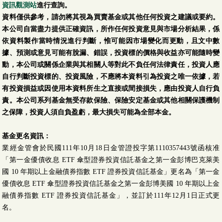
資訊觀測站
進行查詢。
資料僅供參考，請勿將其視為買賣基金或其他任何投資之建議或要約。
本公司自當盡力提供正確資訊，所作任何投資意見與市場分析結果，係
依資料製作當時情況進行判斷，惟可能因市場變化而更動，且文中數
據、預測或意見可能有脫漏、錯誤，投資標的價格與收益亦可能隨時變
動，本公司或關係企業與其相關人等對此不負任何法律責任，投資人應
自行判斷投資標的、投資風險，不應將本資料引為投資之唯一依據，若
有投資損益或因使用本資料所生之直接或間接損失，應由投資人自行負
責。本公司系列基金無受存款保險、保險安定基金或其他相關保護機制
之保障，投資人須自負盈虧，最大損失可能為全部本金。
基金更名資訊：
業經金管會於民國111年10月18日金管證投字第1110357443號函核准
「第一金優債收息 ETF 傘型證券投資信託基金之第一金彭博巴克萊美
國 10 年期以上金融債券指數 ETF 證券投資信託基金」更名為「第一金
優債收息 ETF 傘型證券投資信託基金之第一金彭博美國 10 年期以上金
融債券指數 ETF 證券投資信託基金」，並訂於111年12月1日正式更
名。