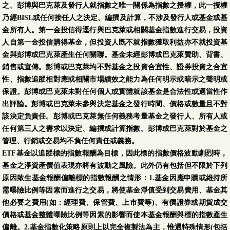
之。彭博與巴克萊及發行人就指數之唯一關係為指數之授權，此一授權
乃經BISL或任何接任人之決定、編撰及計算，不涉及發行人或基金或基
金所有人。第一金投信得逕行與巴克萊或相關基金指數進行交易，投資
人自第一金投信購得基金，但投資人既不就指數獲取利益亦不就投資基
金與彭博或巴克萊產生任何關聯。基金未經彭博或巴克萊贊助、背書、
銷售或宣傳。彭博或巴克萊均不對基金之投資合宜性、證券投資之合宜
性、指數追蹤相對應或相關市場績效之能力為任何明示或暗示之聲明或
保證。彭博或巴克萊未對任何個人或實體就該基金是合法性或適當性作
出評論。彭博或巴克萊未參與決定基金之發行時間、價格或數量且不對
該決定負責任。彭博或巴克萊無任何義務考量基金之發行人、所有人或
任何第三人之需求以決定、編撰或計算指數。彭博或巴克萊對於基金之
管理、行銷或交易均不負任何責任或義務。
ETF基金以追蹤標的指數報酬為目標，因此標的指數價格波動劇烈時，
基金之淨資產價值表現亦將有波動之風險。此外仍有包括但不限於下列
原因致生基金報酬偏離標的指數報酬之情形：1.基金因應申贖或維持所
需曝險比例等因素而進行之交易，將使基金淨值受到交易費用、基金其
他必要之費用(如：經理費、保管費、上市費等)、有價證券或期貨成交
價格或基金整體曝險比例等因素的影響而使本基金報酬與標的指數產生
偏離。2.基金指數化策略原則上以完全複製法為主，惟遇特殊情形(包括