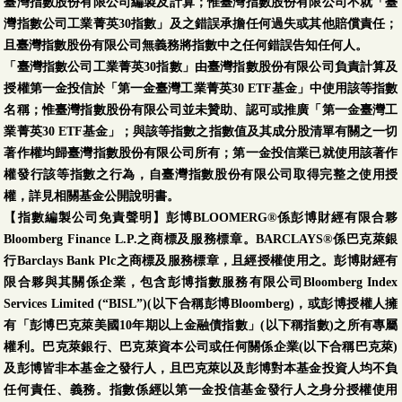
臺灣指數股份有限公司編製及計算；惟臺灣指數股份有限公司不就「臺
灣指數公司工業菁英30指數」及之錯誤承擔任何過失或其他賠償責任；
且臺灣指數股份有限公司無義務將指數中之任何錯誤告知任何人。
「臺灣指數公司工業菁英30指數」由臺灣指數股份有限公司負責計算及
授權第一金投信於「第一金臺灣工業菁英30 ETF基金」中使用該等指數
名稱；惟臺灣指數股份有限公司並未贊助、認可或推廣「第一金臺灣工
業菁英30 ETF基金」；與該等指數之指數值及其成分股清單有關之一切
著作權均歸臺灣指數股份有限公司所有；第一金投信業已就使用該著作
權發行該等指數之行為，自臺灣指數股份有限公司取得完整之使用授
權，詳見相關基金公開說明書。
【指數編製公司免責聲明】彭博BLOOMERG®係彭博財經有限合夥
Bloomberg Finance L.P.之商標及服務標章。BARCLAYS®係巴克萊銀
行Barclays Bank Plc之商標及服務標章，且經授權使用之。彭博財經有
限合夥與其關係企業，包含彭博指數服務有限公司Bloomberg Index
Services Limited (“BISL”)(以下合稱彭博Bloomberg)，或彭博授權人擁
有「彭博巴克萊美國10年期以上金融債指數」(以下稱指數)之所有專屬
權利。巴克萊銀行、巴克萊資本公司或任何關係企業(以下合稱巴克萊)
及彭博皆非本基金之發行人，且巴克萊以及彭博對本基金投資人均不負
任何責任、義務。指數係經以第一金投信基金發行人之身分授權使用