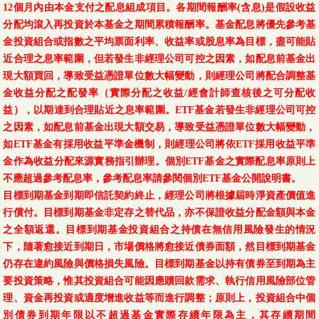
12個月內由本金支付之配息組成項目。各期間報酬率(含息)是假設收益
分配均滾入再投資於本基金之期間累積報酬率。基金配息將優先參考基
金投資組合或指數之平均票面利率、收益率或股息率為目標，盡可能貼
近合理之息率範圍，但若發生非經理公司可控之因素，如配息前基金出
現大額買回，導致受益憑證單位數大幅變動，則經理公司將配合調整基
金收益分配之配發率（實際分配之收益/經會計師查核後之可分配收
益），以期達到合理貼近之息率範圍。ETF基金若發生非經理公司可控
之因素，如配息前基金出現大額交易，導致受益憑證單位數大幅變動，
如ETF基金有採用收益平準金機制，則經理公司將依ETF採用收益平準
金作為收益分配來源實務指引辦理。個別ETF基金之實際配息率原則上
不應超過參考配息率，參考配息率請參閱個別ETF基金公開說明書。
目標到期基金到期即信託契約終止，經理公司將根據屆時淨資產價值進
行償付。目標到期基金非定存之替代品，亦不保證收益分配金額與本金
之全額返還。目標到期基金投資組合之持債在無信用風險發生的情況
下，隨著愈接近到期日，市場價格將愈接近債券面額，然目標到期基金
仍存在違約風險與價格損失風險。目標到期基金以持有債券至到期為主
要投資策略，惟其投資組合可能因應贖回款需求、執行信用風險部位管
理、資金再投資或適度增進收益等而進行調整；原則上，投資組合中個
別債券到期年限以不超過基金實際存續年限為主，其存續期間