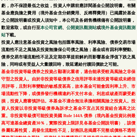
虧，亦不保證最低之收益，投資人申購前應詳閱基金公開說明書。有關
基金應負擔之費用（境外基金含分銷費用、反稀釋費用）已揭露於基金
之公開說明書或投資人須知中，本公司及各銷售機構備有公開說明書，
歡迎索取，或自行至
本公司官網
、
公開資訊觀測站
或
境外基金資訊觀測
站
下載。
投資人應注意基金投資之風險包括匯率風險、利率風險、債券交易市場
流動性不足之風險及投資無擔保公司債之風險；基金或有因利率變動、
債券交易市場流動性不足及定期存單提前解約而影響基金淨值下跌之風
險，同時或有受益人大量贖回時，致延遲給付贖回價款之可能。
基金非投資等級債券之投資占顯著比重者，適合能承受較高風險之非保
守型之投資人。由於非投資等級債券之信用評等未達投資等級或未經信
用評等，且對利率變動的敏感度甚高，故本基金可能會因利率上升、市
場流動性下降，或債券發行機構違約不支付本金、利息或破產而蒙受虧
損，投資人應審慎評估。本基金不適合無法承擔相關風險之投資人。投
資人投資以非投資等級債券為訴求之基金不宜占其投資組合過高之比
重。非投資等級債可能投資美國 Rule 144A 債券（境內基金投資比例最
高可達基金總資產30％，實際投資上限詳見各基金公開說明書），該債
券屬私募性質，易發生流動性不足，財務訊息揭露不完整或價格不透明