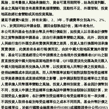
風險，並考量個人風險承擔能力、資金可運用期間等，始為投資判斷。
基金之風險可能含有產業景氣循環變動、流動性不足、外匯管制、投資
地區政經社會變動或其他投資風險。
遞延手續費N級別，持有未滿1、2、3年，手續費率分別為3%、2%、
1%，於買回時以申購金額、贖回金額孰低計收，滿3年者免付。
本公司系列基金包含新台幣及外幣計價級別，如投資人以非基金計價幣
別之貨幣換匯後申購基金，須自行承擔匯率變動之風險。此外，因投資
人與銀行進行外匯交易有賣價與買價之差異，投資人進行換匯時須承擔
買賣價差，此價差依各銀行報價而定。由於中國大陸地區實施外匯管
制，基金可以透過經理公司申請獲准之合格境外投資機構者(QFII)之額
度直接投資中國大陸地區當地證券市場，QFII額度須先兌匯為美元匯入
中國大陸地區後再兌換為人民幣，以投資當地人民幣計價之投資商品，
使得結轉匯成本因此提高。而人民幣匯率波動可能對該類型每受益權單
位淨資產價值造成直接或間接之影響，故申購該類型受益權單位之受益
人需承擔人民幣匯率變動之風險。投資人應特別留意，基金因計價幣別
不同，投資人申購之受益權單位數為該申購幣別金額除以面額計算，於
召開受益人會議時，各計價幣別受益權單位每受益權單位有一表決權，
不因投資人取得各級別每受益權單位之成本不同而異。基金外幣計價之
受益權單位，於銀行國際金融業務分行(OBU)或國際證券分公司(OSU)