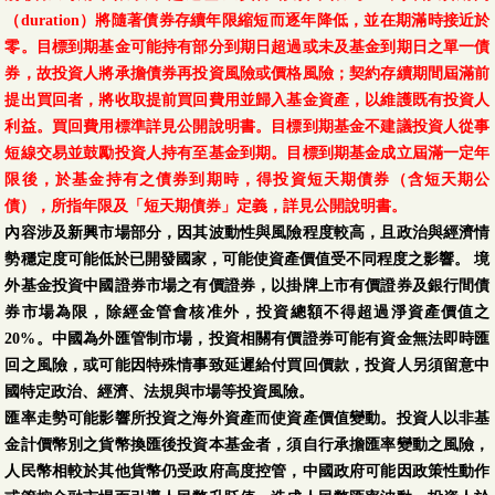
（duration）將隨著債券存續年限縮短而逐年降低，並在期滿時接近於
零。目標到期基金可能持有部分到期日超過或未及基金到期日之單一債
券，故投資人將承擔債券再投資風險或價格風險；契約存續期間屆滿前
提出買回者，將收取提前買回費用並歸入基金資產，以維護既有投資人
利益。買回費用標準詳見公開說明書。目標到期基金不建議投資人從事
短線交易並鼓勵投資人持有至基金到期。目標到期基金成立屆滿一定年
限後，於基金持有之債券到期時，得投資短天期債券（含短天期公
債），所指年限及「短天期債券」定義，詳見公開說明書。
內容涉及新興市場部分，因其波動性與風險程度較高，且政治與經濟情
勢穩定度可能低於已開發國家，可能使資產價值受不同程度之影響。 境
外基金投資中國證券市場之有價證券，以掛牌上市有價證券及銀行間債
券市場為限，除經金管會核准外，投資總額不得超過淨資產價值之
20%。中國為外匯管制市場，投資相關有價證券可能有資金無法即時匯
回之風險，或可能因特殊情事致延遲給付買回價款，投資人另須留意中
國特定政治、經濟、法規與巿場等投資風險。
匯率走勢可能影響所投資之海外資產而使資產價值變動。投資人以非基
金計價幣別之貨幣換匯後投資本基金者，須自行承擔匯率變動之風險，
人民幣相較於其他貨幣仍受政府高度控管，中國政府可能因政策性動作