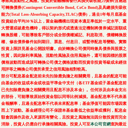
導致高波動性之風險。投資於金融機構發行具損失吸收能力債券(含應急
可轉換債券(Contingent Convertible Bond, CoCo Bond)及具總損失吸收
能力(Total Loss-Absorbing Capacity,TLAC)債券)，過去1年每月底基金
投資組合平均30％以上，當金融機構出現資本適足率低於一定水平、重
大營運或破產危機時，得以契約形式或透過法定機制將債券減記面額或
轉換股權，可能導致客戶部分或全部債權減記、利息取消、債權轉換股
權、修改債券條件如到期日、票息、付息日、或暫停配息等變動。實際
投資上限詳見基金公開說明書。由於轉換公司債同時兼具債券與股票之
性質，因此除利率風險、流動性風險及信用風險外，還可能因標的股票
價格波動而造成該可轉換公司債之價格波動而投資非投資等級或未經信
用評等之轉換公司債所承受之信用風險相對較高。
部分可配息基金配息前未先扣除應負擔之相關費用，且基金的配息可能
由基金的收益或本金或收益平準金中支付（各ETF基金或子基金配息前
已先扣除應負擔之相關費用且配息不涉及本金）。任何涉及由本金支出
的部份，可能導致原始投資金額以同等比例減損。基金配息率不代表基
金報酬率，且過去配息率不代表未來配息率；基金淨值可能因市場因素
而上下波動。基金經理公司不保證本基金最低之收益率或獲利，配息金
額會因操作及收入來源而有變化，且投資之風險無法因分散投資而完全
消除，投資人仍應自行承擔相關風險。投資人可至
本公司官網
查詢最近