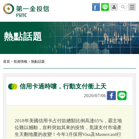
熱點話題
首頁
>
投資情報
>
熱點話題
信用卡過時嘍，行動支付衝上天
2020/07/06
2018年美國信用卡占付款總額比例高達65%，霸主地
位難以撼動，豈料突如其來的疫情，竟讓支付市場產
生天翻地覆的改變！今年3月採用Visa及Mastercard行