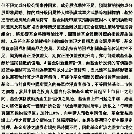
但不限於成分股公司事件因素、成分股流動性不足、預期標的指數成分
股即將異動、標的成分股因屬於人權爭議或軍火武器等相關標的，基於
控管政經風險而無法持有、基金因應申贖或指數調整因不同幣別換匯時
間差異及其他市場因素等情況使基金難以使用完全複製法策略管理投資
組合)，將影響基金整體曝險比率，因而使基金報酬與標的指數產生偏
離。3.為符合基金追蹤標的指數績效表現之目標及資金調度需要，基金
得從事證券相關商品之交易。因此若持有的證券相關商品部位流動性不
足、期貨轉倉正逆價差大、期貨正逆價差波動升高，亦可能造成基金報
酬所追蹤指數的偏離。4.基金以新臺幣計價，而基金所投資的有價證券
或證券相關商品可能為新臺幣以外之計價貨幣，因此匯率波動將影響基
金以新臺幣計算之淨資產價值，可能使基金報酬與標的指數產生偏離。
基金上市前參與申購所買入的每單位淨資產價值，不等同於基金上市後
之價格，參與申購之投資人需自行承擔基金成立日起至上市日止之期
間，基金價格波動所產生折/溢價之風險。基金自上市日起之申購，經理
公司將依基金每一營業日所公告「現金申購買回清單」所載之「每申購
買回基數約當淨值」加計110%，向申購人預收申購價金。基金受益憑
證上市後之買賣成交價格無升降幅度限制，並應依臺灣證交所有關規定
辦理。基金所涉之證券市場交易時間不同，因此基金所涉之證券市場交