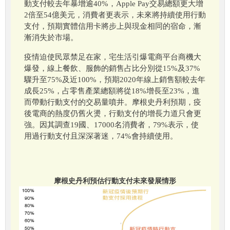
動支付較去年暴增逾40%，Apple Pay交易總額更大增
2倍至54億美元，消費者更表示，未來將持續使用行動
支付，預期實體信用卡將步上與現金相同的宿命，漸
漸消失於市場。
疫情迫使民眾禁足在家，宅生活引爆電商平台商機大
爆發，線上餐飲、服飾的銷售占比分別從15%及37%
驟升至75%及近100%，預期2020年線上銷售額較去年
成長25%，占零售產業總額將從18%增長至23%，進
而帶動行動支付的交易量噴井。摩根史丹利預期，疫
後電商的熱度仍舊火燙，行動支付的增長力道只會更
強。因其調查19國、17000名消費者，79%表示，使
用過行動支付且深深著迷，74%會持續使用。
摩根史丹利預估行動支付未來發展情形