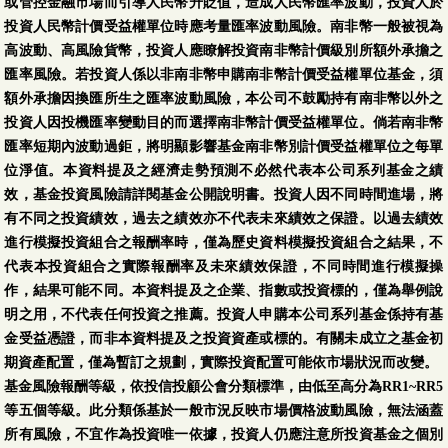
或管控金融市場而引導人民幣升貶值，造成人民幣匯率波動，投資人於
投資人民幣計價受益權單位時應考量匯率波動風險。南非幣一般被視為
高波動、高風險貨幣，投資人應瞭解投資南非幣計價級別所額外承擔之
匯率風險。若投資人係以非南非幣申購南非幣計價受益權單位基金，須
額外承擔因換匯所生之匯率波動風險，本公司不鼓勵持有南非幣以外之
投資人因投機匯率變動目的而選擇南非幣計價受益權單位。倘若南非幣
匯率短期內波動過鉅，將明顯影響基金南非幣別計價受益權單位之每單
位淨值。本資料提及之經濟走勢預測不必然代表本公司系列基金之績
效，基金投資風險請詳閱基金公開說明書。投資人因不同時間進場，將
有不同之投資績效，過去之績效亦不代表未來績效之保證。以過去績效
進行模擬投資組合之報酬率時，僅為歷史資料模擬投資組合之結果，不
代表本投資組合之實際報酬率及未來績效保證，不同時間進行模擬操
作，結果可能不同。本資料提及之企業、指數或投資標的，僅為舉例說
明之用，不代表任何投資之推薦。投資人申購本公司系列基金係持有基
金受益憑證，而非本資料提及之投資資產或標的。有關未成立之基金初
期資產配置，僅為暫訂之規劃，實際投資配置可能依市場狀況而改變。
基金風險報酬等級，依投信投顧公會分類標準，由低至高分為RR1~RR5
等五個等級。此分類係基於一般市況反映市場價格波動風險，無法涵蓋
所有風險，不宜作為投資唯一依據，投資人仍應注意所投資基金之個別